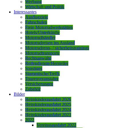
Werbung
Wirtschaft und Politik
Interessantes
Ausflugziele
Fahrschulen
Freie Motorradwerkstätten
Hotels/Unterkünfte
Motorradhändler
Motorradreisen ins Ausland
Motorradrenn- / sicherheitstrainings
Motorradtransporte
Rechtsanwälte
Reifendienste/Hersteller
Sonstiges
Stammtische/Treffs
Tourenveranstalter
Versicherungen
Zubehör
Bilder
Heimkinderausfahrt 2026
Heimkinderausfahrt 2025
Heimkinderausfahrt 2024
Heimkinderausfahrt 2023
2022
Vereinssausfahrt 2022