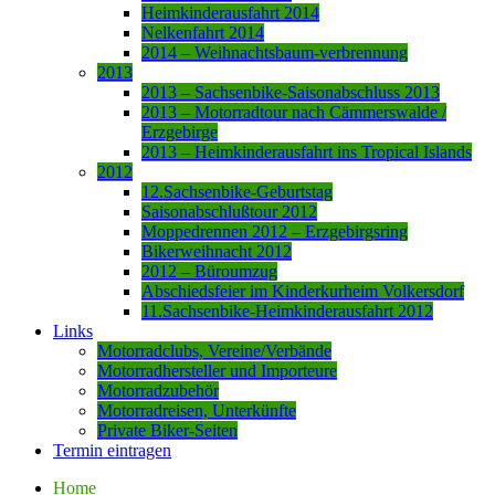
Heimkinderausfahrt 2014
Nelkenfahrt 2014
2014 – Weihnachtsbaum-verbrennung
2013
2013 – Sachsenbike-Saisonabschluss 2013
2013 – Motorradtour nach Cämmerswalde /
Erzgebirge
2013 – Heimkinderausfahrt ins Tropical Islands
2012
12.Sachsenbike-Geburtstag
Saisonabschlußtour 2012
Moppedrennen 2012 – Erzgebirgsring
Bikerweihnacht 2012
2012 – Büroumzug
Abschiedsfeier im Kinderkurheim Volkersdorf
11.Sachsenbike-Heimkinderausfahrt 2012
Links
Motorradclubs, Vereine/Verbände
Motorradhersteller und Importeure
Motorradzubehör
Motorradreisen, Unterkünfte
Private Biker-Seiten
Termin eintragen
Home