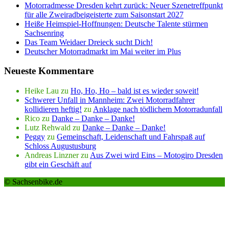
Motorradmesse Dresden kehrt zurück: Neuer Szenetreffpunkt
für alle Zweiradbeigeisterte zum Saisonstart 2027
Heiße Heimspiel-Hoffnungen: Deutsche Talente stürmen
Sachsenring
Das Team Weidaer Dreieck sucht Dich!
Deutscher Motorradmarkt im Mai weiter im Plus
Neueste Kommentare
Heike Lau
zu
Ho, Ho, Ho – bald ist es wieder soweit!
Schwerer Unfall in Mannheim: Zwei Motorradfahrer
kollidieren heftig!
zu
Anklage nach tödlichem Motorradunfall
Rico
zu
Danke – Danke – Danke!
Lutz Rehwald
zu
Danke – Danke – Danke!
Peggy
zu
Gemeinschaft, Leidenschaft und Fahrspaß auf
Schloss Augustusburg
Andreas Linzner
zu
Aus Zwei wird Eins – Motogiro Dresden
gibt ein Geschäft auf
© Sachsenbike.de