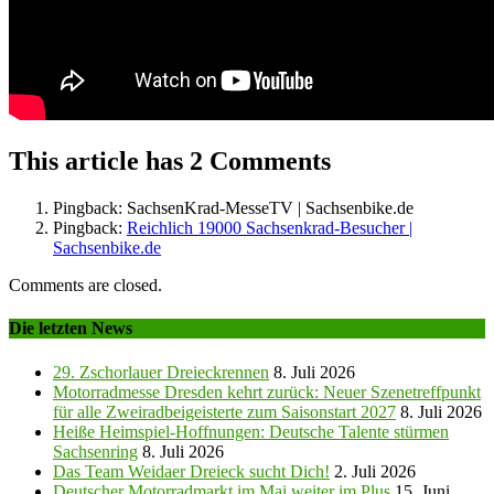
This article has 2 Comments
Pingback: SachsenKrad-MesseTV | Sachsenbike.de
Pingback:
Reichlich 19000 Sachsenkrad-Besucher |
Sachsenbike.de
Comments are closed.
Die letzten News
29. Zschorlauer Dreieckrennen
8. Juli 2026
Motorradmesse Dresden kehrt zurück: Neuer Szenetreffpunkt
für alle Zweiradbeigeisterte zum Saisonstart 2027
8. Juli 2026
Heiße Heimspiel-Hoffnungen: Deutsche Talente stürmen
Sachsenring
8. Juli 2026
Das Team Weidaer Dreieck sucht Dich!
2. Juli 2026
Deutscher Motorradmarkt im Mai weiter im Plus
15. Juni