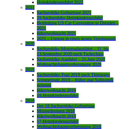
Heimkinderausfahrt 2022
2021
Sachsenbike-Geburtstag 2021
19.Sachsenbike-Heimkinderausfahrt
Begleitung US Car Convention in Dresden –
2021
Bikerweihnacht 2021
2021 – Umzug in einen neuen Vereinsraum
2020
Sachsenbike-Motorradausfahrt – 11. bis
13.September 2020 nach Tschechien
Sachsenbike-Ausfahrt – 21.Juni 2020
Weihnachtsbaumverbrennung 2020
2019
Sachsenbike-Tour 2019 nach Thüringen
Sommerputz 2019 – früher mal Subbotnik
genannt
Bikerweihnacht 2019
18.Heimkinderausfahrt
2018
Der 18.Sachsenbike-Geburtstag
Moppedrennen 2018
Bikerweihnacht 2018
17.Heimkinderausfahrt
Weihnachtsbaumverbrennung 2018