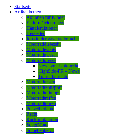
Startseite
Artikelthemen
Aktionen für Kinder
Enduro / Motocross
Händleraktionen
Hersteller
Jobs in der Zweiradbranche
Motorraddiebstahl
Motorradevents
Motorradmessen
Motorradpresse
News von Unkorrekt
HighSide-PR – News
Tourenfahrer.de
Motorradreisen
Motorradrennsport
Motorradtrainings
Motorradtreffen
Motorradtouren
Polizeiberichte
Recht
Rückrufaktionen
SuperMoto
So nebenbei…