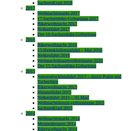
SachsenKrad 2018
2017
Weihnachtsmarkt 2017
17.Sachsenbike-Geburtstag 2017
Bikerweihnacht 2017
Nelkenfahrt 2017
Der 16.Sachsenbike-Geburtstag
2016
Bikerweihnacht 2016
15.Heimkinderausfahrt – Mai 2016
Nelkenfahrt 2016
Weihnachstbaumverbrennung 2016
Der 15.Sachsenbike-Geburtstag
2015
Saisonabschlussfahrt 2015 – durch Polen und
Tschechien
Bikerweihnacht 2015
Himmelfahrt 2015
Nelkenfahrt 2015 – 01.Mai!
Weihnachtsbaum-verbrennung 2015
SachsenKrad 2015
2014
Weihnachtsmarkt 2014
Moppedrennen 2014
Bikerweihnacht 2014