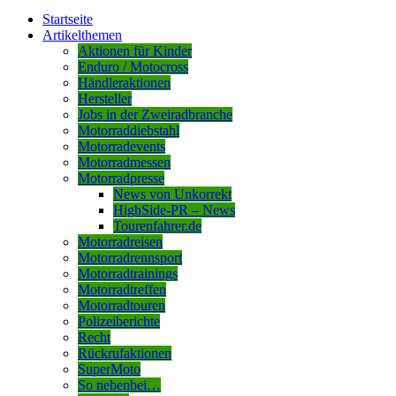
Startseite
Artikelthemen
Aktionen für Kinder
Enduro / Motocross
Händleraktionen
Hersteller
Jobs in der Zweiradbranche
Motorraddiebstahl
Motorradevents
Motorradmessen
Motorradpresse
News von Unkorrekt
HighSide-PR – News
Tourenfahrer.de
Motorradreisen
Motorradrennsport
Motorradtrainings
Motorradtreffen
Motorradtouren
Polizeiberichte
Recht
Rückrufaktionen
SuperMoto
So nebenbei…