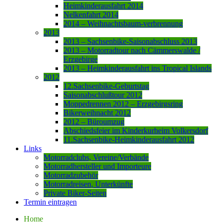
Heimkinderausfahrt 2014
Nelkenfahrt 2014
2014 – Weihnachtsbaum-verbrennung
2013
2013 – Sachsenbike-Saisonabschluss 2013
2013 – Motorradtour nach Cämmerswalde /
Erzgebirge
2013 – Heimkinderausfahrt ins Tropical Islands
2012
12.Sachsenbike-Geburtstag
Saisonabschlußtour 2012
Moppedrennen 2012 – Erzgebirgsring
Bikerweihnacht 2012
2012 – Büroumzug
Abschiedsfeier im Kinderkurheim Volkersdorf
11.Sachsenbike-Heimkinderausfahrt 2012
Links
Motorradclubs, Vereine/Verbände
Motorradhersteller und Importeure
Motorradzubehör
Motorradreisen, Unterkünfte
Private Biker-Seiten
Termin eintragen
Home