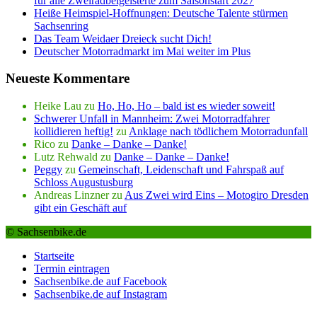
für alle Zweiradbeigeisterte zum Saisonstart 2027
Heiße Heimspiel-Hoffnungen: Deutsche Talente stürmen
Sachsenring
Das Team Weidaer Dreieck sucht Dich!
Deutscher Motorradmarkt im Mai weiter im Plus
Neueste Kommentare
Heike Lau
zu
Ho, Ho, Ho – bald ist es wieder soweit!
Schwerer Unfall in Mannheim: Zwei Motorradfahrer
kollidieren heftig!
zu
Anklage nach tödlichem Motorradunfall
Rico
zu
Danke – Danke – Danke!
Lutz Rehwald
zu
Danke – Danke – Danke!
Peggy
zu
Gemeinschaft, Leidenschaft und Fahrspaß auf
Schloss Augustusburg
Andreas Linzner
zu
Aus Zwei wird Eins – Motogiro Dresden
gibt ein Geschäft auf
© Sachsenbike.de
Startseite
Termin eintragen
Sachsenbike.de auf Facebook
Sachsenbike.de auf Instagram