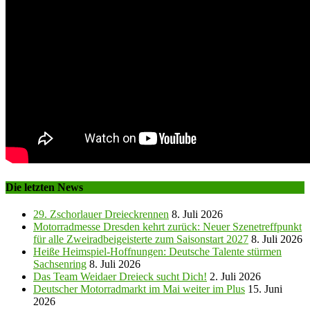
Die letzten News
29. Zschorlauer Dreieckrennen
8. Juli 2026
Motorradmesse Dresden kehrt zurück: Neuer Szenetreffpunkt
für alle Zweiradbeigeisterte zum Saisonstart 2027
8. Juli 2026
Heiße Heimspiel-Hoffnungen: Deutsche Talente stürmen
Sachsenring
8. Juli 2026
Das Team Weidaer Dreieck sucht Dich!
2. Juli 2026
Deutscher Motorradmarkt im Mai weiter im Plus
15. Juni
2026