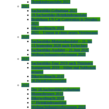
Heimkinderausfahrt 2022
2021
Sachsenbike-Geburtstag 2021
19.Sachsenbike-Heimkinderausfahrt
Begleitung US Car Convention in Dresden –
2021
Bikerweihnacht 2021
2021 – Umzug in einen neuen Vereinsraum
2020
Sachsenbike-Motorradausfahrt – 11. bis
13.September 2020 nach Tschechien
Sachsenbike-Ausfahrt – 21.Juni 2020
Weihnachtsbaumverbrennung 2020
2019
Sachsenbike-Tour 2019 nach Thüringen
Sommerputz 2019 – früher mal Subbotnik
genannt
Bikerweihnacht 2019
18.Heimkinderausfahrt
2018
Der 18.Sachsenbike-Geburtstag
Moppedrennen 2018
Bikerweihnacht 2018
17.Heimkinderausfahrt
Weihnachtsbaumverbrennung 2018