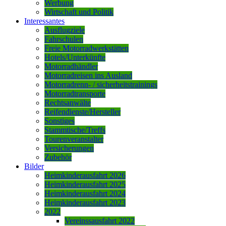
Werbung
Wirtschaft und Politik
Interessantes
Ausflugziele
Fahrschulen
Freie Motorradwerkstätten
Hotels/Unterkünfte
Motorradhändler
Motorradreisen ins Ausland
Motorradrenn- / sicherheitstrainings
Motorradtransporte
Rechtsanwälte
Reifendienste/Hersteller
Sonstiges
Stammtische/Treffs
Tourenveranstalter
Versicherungen
Zubehör
Bilder
Heimkinderausfahrt 2026
Heimkinderausfahrt 2025
Heimkinderausfahrt 2024
Heimkinderausfahrt 2023
2022
Vereinssausfahrt 2022