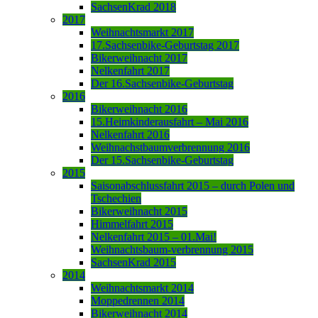
SachsenKrad 2018
2017
Weihnachtsmarkt 2017
17.Sachsenbike-Geburtstag 2017
Bikerweihnacht 2017
Nelkenfahrt 2017
Der 16.Sachsenbike-Geburtstag
2016
Bikerweihnacht 2016
15.Heimkinderausfahrt – Mai 2016
Nelkenfahrt 2016
Weihnachstbaumverbrennung 2016
Der 15.Sachsenbike-Geburtstag
2015
Saisonabschlussfahrt 2015 – durch Polen und
Tschechien
Bikerweihnacht 2015
Himmelfahrt 2015
Nelkenfahrt 2015 – 01.Mai!
Weihnachtsbaum-verbrennung 2015
SachsenKrad 2015
2014
Weihnachtsmarkt 2014
Moppedrennen 2014
Bikerweihnacht 2014