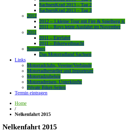
SachsenKrad 2013 – Tag 2
SachsenKrad 2013 – Tag 3
2012
2012 – 1.kleine Tour mit Fire & Spielberg jr.
2011 – Roys letzte Ausfahrt im November
2011
2011 – Eierfahrt
2011 – Bikerweihnacht
Sonstiges
Das Motorradland Sachsen
Links
Motorradclubs, Vereine/Verbände
Motorradhersteller und Importeure
Motorradzubehör
Motorradreisen, Unterkünfte
Private Biker-Seiten
Termin eintragen
Home
/
Nelkenfahrt 2015
Nelkenfahrt 2015