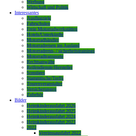
Werbung
Wirtschaft und Politik
Interessantes
Ausflugziele
Fahrschulen
Freie Motorradwerkstätten
Hotels/Unterkünfte
Motorradhändler
Motorradreisen ins Ausland
Motorradrenn- / sicherheitstrainings
Motorradtransporte
Rechtsanwälte
Reifendienste/Hersteller
Sonstiges
Stammtische/Treffs
Tourenveranstalter
Versicherungen
Zubehör
Bilder
Heimkinderausfahrt 2026
Heimkinderausfahrt 2025
Heimkinderausfahrt 2024
Heimkinderausfahrt 2023
2022
Vereinssausfahrt 2022