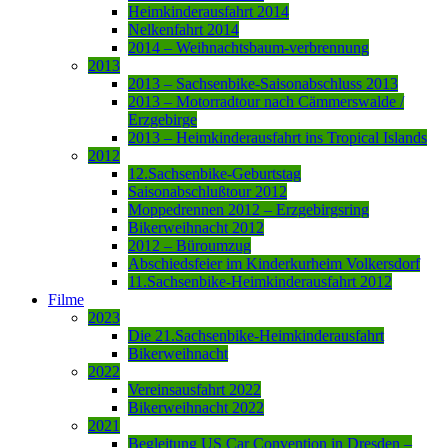
Heimkinderausfahrt 2014
Nelkenfahrt 2014
2014 – Weihnachtsbaum-verbrennung
2013
2013 – Sachsenbike-Saisonabschluss 2013
2013 – Motorradtour nach Cämmerswalde /
Erzgebirge
2013 – Heimkinderausfahrt ins Tropical Islands
2012
12.Sachsenbike-Geburtstag
Saisonabschlußtour 2012
Moppedrennen 2012 – Erzgebirgsring
Bikerweihnacht 2012
2012 – Büroumzug
Abschiedsfeier im Kinderkurheim Volkersdorf
11.Sachsenbike-Heimkinderausfahrt 2012
Filme
2023
Die 21.Sachsenbike-Heimkinderausfahrt
Bikerweihnacht
2022
Vereinsausfahrt 2022
Bikerweihnacht 2022
2021
Begleitung US Car Convention in Dresden –