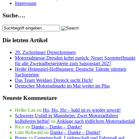
Impressum
Suche….
Die letzten Artikel
29. Zschorlauer Dreieckrennen
Motorradmesse Dresden kehrt zurück: Neuer Szenetreffpunkt
für alle Zweiradbeigeisterte zum Saisonstart 2027
Heiße Heimspiel-Hoffnungen: Deutsche Talente stürmen
Sachsenring
Das Team Weidaer Dreieck sucht Dich!
Deutscher Motorradmarkt im Mai weiter im Plus
Neueste Kommentare
Heike Lau
zu
Ho, Ho, Ho – bald ist es wieder soweit!
Schwerer Unfall in Mannheim: Zwei Motorradfahrer
kollidieren heftig!
zu
Anklage nach tödlichem Motorradunfall
Rico
zu
Danke – Danke – Danke!
Lutz Rehwald
zu
Danke – Danke – Danke!
Peggy
zu
Gemeinschaft, Leidenschaft und Fahrspaß auf