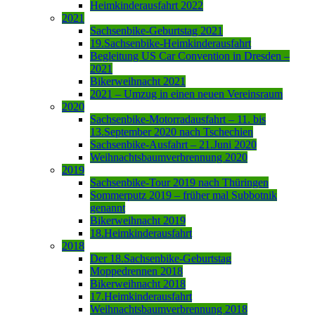
Heimkinderausfahrt 2022
2021
Sachsenbike-Geburtstag 2021
19.Sachsenbike-Heimkinderausfahrt
Begleitung US Car Convention in Dresden –
2021
Bikerweihnacht 2021
2021 – Umzug in einen neuen Vereinsraum
2020
Sachsenbike-Motorradausfahrt – 11. bis
13.September 2020 nach Tschechien
Sachsenbike-Ausfahrt – 21.Juni 2020
Weihnachtsbaumverbrennung 2020
2019
Sachsenbike-Tour 2019 nach Thüringen
Sommerputz 2019 – früher mal Subbotnik
genannt
Bikerweihnacht 2019
18.Heimkinderausfahrt
2018
Der 18.Sachsenbike-Geburtstag
Moppedrennen 2018
Bikerweihnacht 2018
17.Heimkinderausfahrt
Weihnachtsbaumverbrennung 2018