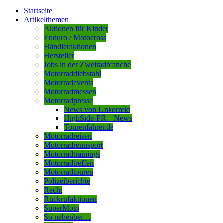
Startseite
Artikelthemen
Aktionen für Kinder
Enduro / Motocross
Händleraktionen
Hersteller
Jobs in der Zweiradbranche
Motorraddiebstahl
Motorradevents
Motorradmessen
Motorradpresse
News von Unkorrekt
HighSide-PR – News
Tourenfahrer.de
Motorradreisen
Motorradrennsport
Motorradtrainings
Motorradtreffen
Motorradtouren
Polizeiberichte
Recht
Rückrufaktionen
SuperMoto
So nebenbei…