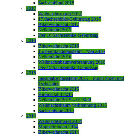
SachsenKrad 2018
2017
Weihnachtsmarkt 2017
17.Sachsenbike-Geburtstag 2017
Bikerweihnacht 2017
Nelkenfahrt 2017
Der 16.Sachsenbike-Geburtstag
2016
Bikerweihnacht 2016
15.Heimkinderausfahrt – Mai 2016
Nelkenfahrt 2016
Weihnachstbaumverbrennung 2016
Der 15.Sachsenbike-Geburtstag
2015
Saisonabschlussfahrt 2015 – durch Polen und
Tschechien
Bikerweihnacht 2015
Himmelfahrt 2015
Nelkenfahrt 2015 – 01.Mai!
Weihnachtsbaum-verbrennung 2015
SachsenKrad 2015
2014
Weihnachtsmarkt 2014
Moppedrennen 2014
Bikerweihnacht 2014