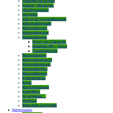
Aktionen für Kinder
Enduro / Motocross
Händleraktionen
Hersteller
Jobs in der Zweiradbranche
Motorraddiebstahl
Motorradevents
Motorradmessen
Motorradpresse
News von Unkorrekt
HighSide-PR – News
Tourenfahrer.de
Motorradreisen
Motorradrennsport
Motorradtrainings
Motorradtreffen
Motorradtouren
Polizeiberichte
Recht
Rückrufaktionen
SuperMoto
So nebenbei…
Werbung
Wirtschaft und Politik
Interessantes