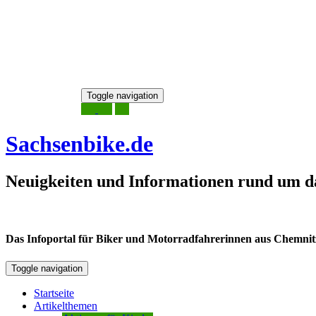
Skip
Toggle navigation
to
7. August 2026
content
Sachsenbike.de
Neuigkeiten und Informationen rund um d
Das Infoportal für Biker und Motorradfahrerinnen aus Chemnitz /
Toggle navigation
Startseite
Artikelthemen