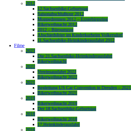
2012
12.Sachsenbike-Geburtstag
Saisonabschlußtour 2012
Moppedrennen 2012 – Erzgebirgsring
Bikerweihnacht 2012
2012 – Büroumzug
Abschiedsfeier im Kinderkurheim Volkersdorf
11.Sachsenbike-Heimkinderausfahrt 2012
Filme
2023
Die 21.Sachsenbike-Heimkinderausfahrt
Bikerweihnacht
2022
Vereinsausfahrt 2022
Bikerweihnacht 2022
2021
Begleitung US Car Convention in Dresden – 2021
Bikerweihnacht 2021
2019
Bikerweihnacht 2019
Der 18.Sachsenbike-Geburtstag
2018
Bikerweihnacht 2018
17.Heimkinderausfahrt
2016