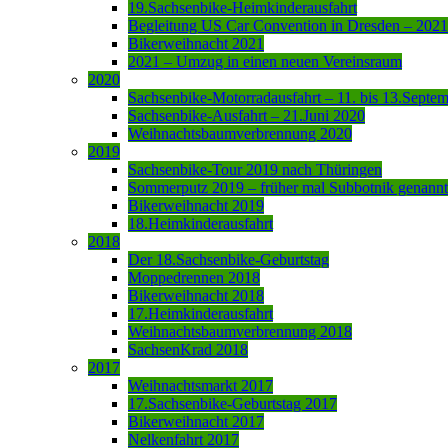
19.Sachsenbike-Heimkinderausfahrt
Begleitung US Car Convention in Dresden – 2021
Bikerweihnacht 2021
2021 – Umzug in einen neuen Vereinsraum
2020
Sachsenbike-Motorradausfahrt – 11. bis 13.Septe
Sachsenbike-Ausfahrt – 21.Juni 2020
Weihnachtsbaumverbrennung 2020
2019
Sachsenbike-Tour 2019 nach Thüringen
Sommerputz 2019 – früher mal Subbotnik genannt
Bikerweihnacht 2019
18.Heimkinderausfahrt
2018
Der 18.Sachsenbike-Geburtstag
Moppedrennen 2018
Bikerweihnacht 2018
17.Heimkinderausfahrt
Weihnachtsbaumverbrennung 2018
SachsenKrad 2018
2017
Weihnachtsmarkt 2017
17.Sachsenbike-Geburtstag 2017
Bikerweihnacht 2017
Nelkenfahrt 2017