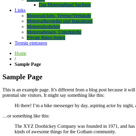
Das Motorradland Sachsen
Links
Motorradclubs, Vereine/Verbände
Motorradhersteller und Importeure
Motorradzubehör
Motorradreisen, Unterkünfte
Private Biker-Seiten
Termin eintragen
Home
/
Sample Page
Sample Page
This is an example page. It’s different from a blog post because it wi
potential site visitors. It might say something like this:
Hi there! I’m a bike messenger by day, aspiring actor by night, 
…or something like this:
The XYZ Doohickey Company was founded in 1971, and has been
kinds of awesome things for the Gotham community.