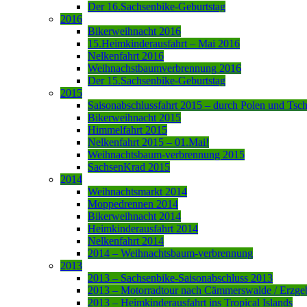
Der 16.Sachsenbike-Geburtstag
2016
Bikerweihnacht 2016
15.Heimkinderausfahrt – Mai 2016
Nelkenfahrt 2016
Weihnachstbaumverbrennung 2016
Der 15.Sachsenbike-Geburtstag
2015
Saisonabschlussfahrt 2015 – durch Polen und Tsc
Bikerweihnacht 2015
Himmelfahrt 2015
Nelkenfahrt 2015 – 01.Mai!
Weihnachtsbaum-verbrennung 2015
SachsenKrad 2015
2014
Weihnachtsmarkt 2014
Moppedrennen 2014
Bikerweihnacht 2014
Heimkinderausfahrt 2014
Nelkenfahrt 2014
2014 – Weihnachtsbaum-verbrennung
2013
2013 – Sachsenbike-Saisonabschluss 2013
2013 – Motorradtour nach Cämmerswalde / Erzge
2013 – Heimkinderausfahrt ins Tropical Islands