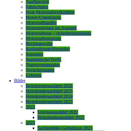
Ausflugziele
Fahrschulen
Freie Motorradwerkstätten
Hotels/Unterkünfte
Motorradhändler
Motorradreisen ins Ausland
Motorradrenn- / sicherheitstrainings
Motorradtransporte
Rechtsanwälte
Reifendienste/Hersteller
Sonstiges
Stammtische/Treffs
Tourenveranstalter
Versicherungen
Zubehör
Bilder
Heimkinderausfahrt 2026
Heimkinderausfahrt 2025
Heimkinderausfahrt 2024
Heimkinderausfahrt 2023
2022
Vereinssausfahrt 2022
Heimkinderausfahrt 2022
2021
Sachsenbike-Geburtstag 2021