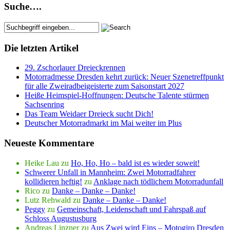
Suche….
Die letzten Artikel
29. Zschorlauer Dreieckrennen
Motorradmesse Dresden kehrt zurück: Neuer Szenetreffpunkt
für alle Zweiradbeigeisterte zum Saisonstart 2027
Heiße Heimspiel-Hoffnungen: Deutsche Talente stürmen
Sachsenring
Das Team Weidaer Dreieck sucht Dich!
Deutscher Motorradmarkt im Mai weiter im Plus
Neueste Kommentare
Heike Lau
zu
Ho, Ho, Ho – bald ist es wieder soweit!
Schwerer Unfall in Mannheim: Zwei Motorradfahrer
kollidieren heftig!
zu
Anklage nach tödlichem Motorradunfall
Rico
zu
Danke – Danke – Danke!
Lutz Rehwald
zu
Danke – Danke – Danke!
Peggy
zu
Gemeinschaft, Leidenschaft und Fahrspaß auf
Schloss Augustusburg
Andreas Linzner
zu
Aus Zwei wird Eins – Motogiro Dresden