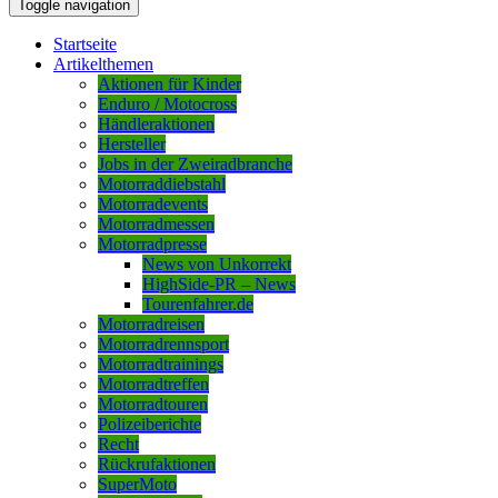
Toggle navigation
Startseite
Artikelthemen
Aktionen für Kinder
Enduro / Motocross
Händleraktionen
Hersteller
Jobs in der Zweiradbranche
Motorraddiebstahl
Motorradevents
Motorradmessen
Motorradpresse
News von Unkorrekt
HighSide-PR – News
Tourenfahrer.de
Motorradreisen
Motorradrennsport
Motorradtrainings
Motorradtreffen
Motorradtouren
Polizeiberichte
Recht
Rückrufaktionen
SuperMoto