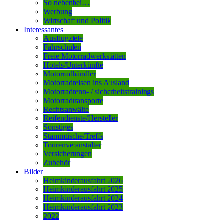
So nebenbei…
Werbung
Wirtschaft und Politik
Interessantes
Ausflugziele
Fahrschulen
Freie Motorradwerkstätten
Hotels/Unterkünfte
Motorradhändler
Motorradreisen ins Ausland
Motorradrenn- / sicherheitstrainings
Motorradtransporte
Rechtsanwälte
Reifendienste/Hersteller
Sonstiges
Stammtische/Treffs
Tourenveranstalter
Versicherungen
Zubehör
Bilder
Heimkinderausfahrt 2026
Heimkinderausfahrt 2025
Heimkinderausfahrt 2024
Heimkinderausfahrt 2023
2022