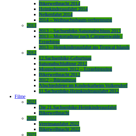
Bikerweihnacht 2014
Heimkinderausfahrt 2014
Nelkenfahrt 2014
2014 – Weihnachtsbaum-verbrennung
2013
2013 – Sachsenbike-Saisonabschluss 2013
2013 – Motorradtour nach Cämmerswalde /
Erzgebirge
2013 – Heimkinderausfahrt ins Tropical Islands
2012
12.Sachsenbike-Geburtstag
Saisonabschlußtour 2012
Moppedrennen 2012 – Erzgebirgsring
Bikerweihnacht 2012
2012 – Büroumzug
Abschiedsfeier im Kinderkurheim Volkersdorf
11.Sachsenbike-Heimkinderausfahrt 2012
Filme
2023
Die 21.Sachsenbike-Heimkinderausfahrt
Bikerweihnacht
2022
Vereinsausfahrt 2022
Bikerweihnacht 2022
2021