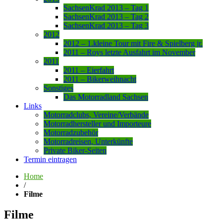
SachsenKrad 2013 – Tag 1
SachsenKrad 2013 – Tag 2
SachsenKrad 2013 – Tag 3
2012
2012 – 1.kleine Tour mit Fire & Spielberg jr.
2011 – Roys letzte Ausfahrt im November
2011
2011 – Eierfahrt
2011 – Bikerweihnacht
Sonstiges
Das Motorradland Sachsen
Links
Motorradclubs, Vereine/Verbände
Motorradhersteller und Importeure
Motorradzubehör
Motorradreisen, Unterkünfte
Private Biker-Seiten
Termin eintragen
Home
/
Filme
Filme