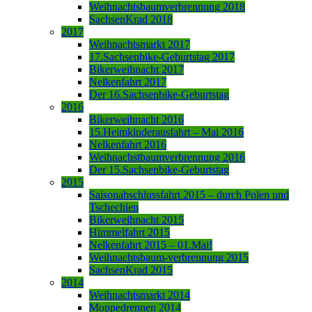
Weihnachtsbaumverbrennung 2018
SachsenKrad 2018
2017
Weihnachtsmarkt 2017
17.Sachsenbike-Geburtstag 2017
Bikerweihnacht 2017
Nelkenfahrt 2017
Der 16.Sachsenbike-Geburtstag
2016
Bikerweihnacht 2016
15.Heimkinderausfahrt – Mai 2016
Nelkenfahrt 2016
Weihnachstbaumverbrennung 2016
Der 15.Sachsenbike-Geburtstag
2015
Saisonabschlussfahrt 2015 – durch Polen und
Tschechien
Bikerweihnacht 2015
Himmelfahrt 2015
Nelkenfahrt 2015 – 01.Mai!
Weihnachtsbaum-verbrennung 2015
SachsenKrad 2015
2014
Weihnachtsmarkt 2014
Moppedrennen 2014