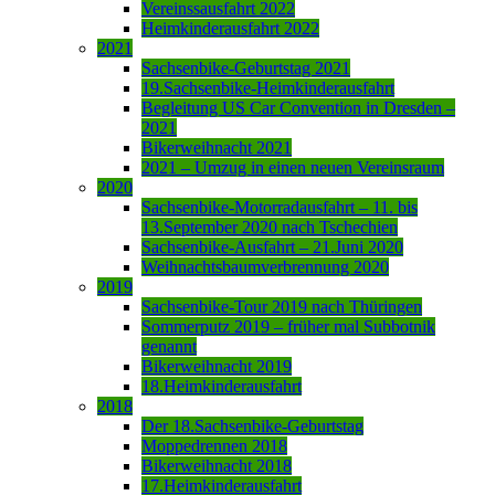
Vereinssausfahrt 2022
Heimkinderausfahrt 2022
2021
Sachsenbike-Geburtstag 2021
19.Sachsenbike-Heimkinderausfahrt
Begleitung US Car Convention in Dresden –
2021
Bikerweihnacht 2021
2021 – Umzug in einen neuen Vereinsraum
2020
Sachsenbike-Motorradausfahrt – 11. bis
13.September 2020 nach Tschechien
Sachsenbike-Ausfahrt – 21.Juni 2020
Weihnachtsbaumverbrennung 2020
2019
Sachsenbike-Tour 2019 nach Thüringen
Sommerputz 2019 – früher mal Subbotnik
genannt
Bikerweihnacht 2019
18.Heimkinderausfahrt
2018
Der 18.Sachsenbike-Geburtstag
Moppedrennen 2018
Bikerweihnacht 2018
17.Heimkinderausfahrt