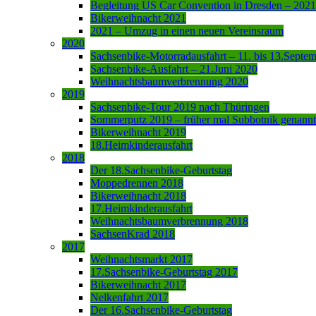
Begleitung US Car Convention in Dresden – 2021
Bikerweihnacht 2021
2021 – Umzug in einen neuen Vereinsraum
2020
Sachsenbike-Motorradausfahrt – 11. bis 13.Septe
Sachsenbike-Ausfahrt – 21.Juni 2020
Weihnachtsbaumverbrennung 2020
2019
Sachsenbike-Tour 2019 nach Thüringen
Sommerputz 2019 – früher mal Subbotnik genannt
Bikerweihnacht 2019
18.Heimkinderausfahrt
2018
Der 18.Sachsenbike-Geburtstag
Moppedrennen 2018
Bikerweihnacht 2018
17.Heimkinderausfahrt
Weihnachtsbaumverbrennung 2018
SachsenKrad 2018
2017
Weihnachtsmarkt 2017
17.Sachsenbike-Geburtstag 2017
Bikerweihnacht 2017
Nelkenfahrt 2017
Der 16.Sachsenbike-Geburtstag