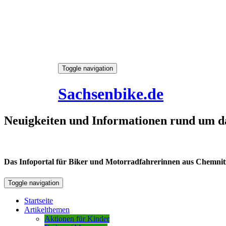
Skip
Toggle navigation
to
9. August 2026
content
Sachsenbike.de
Neuigkeiten und Informationen rund um d
Das Infoportal für Biker und Motorradfahrerinnen aus Chemnitz /
Toggle navigation
Startseite
Artikelthemen
Aktionen für Kinder