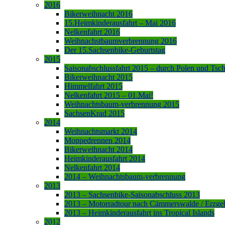
2016
Bikerweihnacht 2016
15.Heimkinderausfahrt – Mai 2016
Nelkenfahrt 2016
Weihnachstbaumverbrennung 2016
Der 15.Sachsenbike-Geburtstag
2015
Saisonabschlussfahrt 2015 – durch Polen und Tsc
Bikerweihnacht 2015
Himmelfahrt 2015
Nelkenfahrt 2015 – 01.Mai!
Weihnachtsbaum-verbrennung 2015
SachsenKrad 2015
2014
Weihnachtsmarkt 2014
Moppedrennen 2014
Bikerweihnacht 2014
Heimkinderausfahrt 2014
Nelkenfahrt 2014
2014 – Weihnachtsbaum-verbrennung
2013
2013 – Sachsenbike-Saisonabschluss 2013
2013 – Motorradtour nach Cämmerswalde / Erzge
2013 – Heimkinderausfahrt ins Tropical Islands
2012