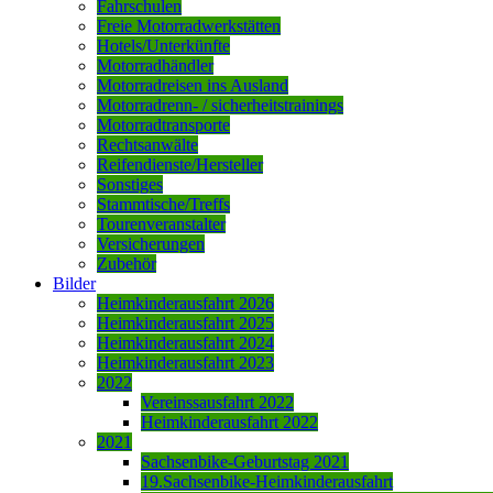
Fahrschulen
Freie Motorradwerkstätten
Hotels/Unterkünfte
Motorradhändler
Motorradreisen ins Ausland
Motorradrenn- / sicherheitstrainings
Motorradtransporte
Rechtsanwälte
Reifendienste/Hersteller
Sonstiges
Stammtische/Treffs
Tourenveranstalter
Versicherungen
Zubehör
Bilder
Heimkinderausfahrt 2026
Heimkinderausfahrt 2025
Heimkinderausfahrt 2024
Heimkinderausfahrt 2023
2022
Vereinssausfahrt 2022
Heimkinderausfahrt 2022
2021
Sachsenbike-Geburtstag 2021
19.Sachsenbike-Heimkinderausfahrt