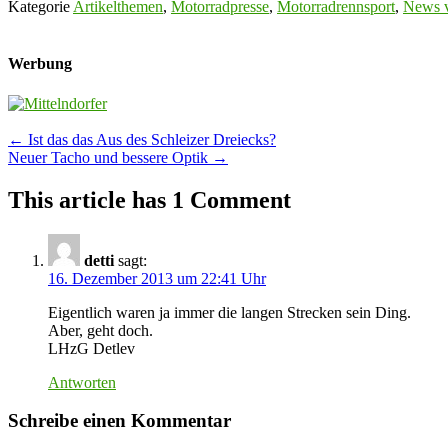
Kategorie
Artikelthemen
,
Motorradpresse
,
Motorradrennsport
,
News v
Werbung
Post
←
Ist das das Aus des Schleizer Dreiecks?
Neuer Tacho und bessere Optik
→
navigation
This article has 1 Comment
detti
sagt:
16. Dezember 2013 um 22:41 Uhr
Eigentlich waren ja immer die langen Strecken sein Ding.
Aber, geht doch.
LHzG Detlev
Antworten
Schreibe einen Kommentar