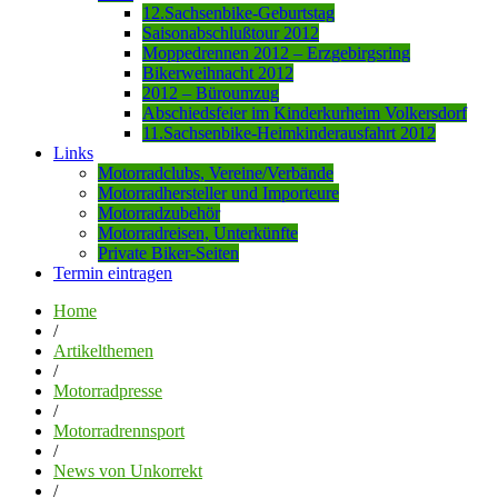
12.Sachsenbike-Geburtstag
Saisonabschlußtour 2012
Moppedrennen 2012 – Erzgebirgsring
Bikerweihnacht 2012
2012 – Büroumzug
Abschiedsfeier im Kinderkurheim Volkersdorf
11.Sachsenbike-Heimkinderausfahrt 2012
Links
Motorradclubs, Vereine/Verbände
Motorradhersteller und Importeure
Motorradzubehör
Motorradreisen, Unterkünfte
Private Biker-Seiten
Termin eintragen
Home
/
Artikelthemen
/
Motorradpresse
/
Motorradrennsport
/
News von Unkorrekt
/