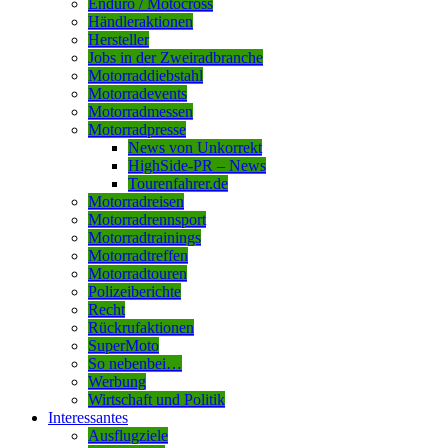
Enduro / Motocross
Händleraktionen
Hersteller
Jobs in der Zweiradbranche
Motorraddiebstahl
Motorradevents
Motorradmessen
Motorradpresse
News von Unkorrekt
HighSide-PR – News
Tourenfahrer.de
Motorradreisen
Motorradrennsport
Motorradtrainings
Motorradtreffen
Motorradtouren
Polizeiberichte
Recht
Rückrufaktionen
SuperMoto
So nebenbei…
Werbung
Wirtschaft und Politik
Interessantes
Ausflugziele