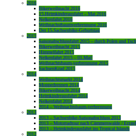
2016
Bikerweihnacht 2016
15.Heimkinderausfahrt – Mai 2016
Nelkenfahrt 2016
Weihnachstbaumverbrennung 2016
Der 15.Sachsenbike-Geburtstag
2015
Saisonabschlussfahrt 2015 – durch Polen und Tsc
Bikerweihnacht 2015
Himmelfahrt 2015
Nelkenfahrt 2015 – 01.Mai!
Weihnachtsbaum-verbrennung 2015
SachsenKrad 2015
2014
Weihnachtsmarkt 2014
Moppedrennen 2014
Bikerweihnacht 2014
Heimkinderausfahrt 2014
Nelkenfahrt 2014
2014 – Weihnachtsbaum-verbrennung
2013
2013 – Sachsenbike-Saisonabschluss 2013
2013 – Motorradtour nach Cämmerswalde / Erzge
2013 – Heimkinderausfahrt ins Tropical Islands
2012