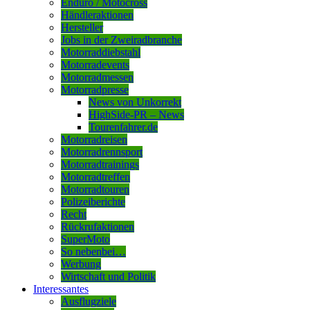
Enduro / Motocross
Händleraktionen
Hersteller
Jobs in der Zweiradbranche
Motorraddiebstahl
Motorradevents
Motorradmessen
Motorradpresse
News von Unkorrekt
HighSide-PR – News
Tourenfahrer.de
Motorradreisen
Motorradrennsport
Motorradtrainings
Motorradtreffen
Motorradtouren
Polizeiberichte
Recht
Rückrufaktionen
SuperMoto
So nebenbei…
Werbung
Wirtschaft und Politik
Interessantes
Ausflugziele