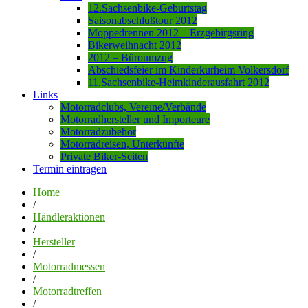
12.Sachsenbike-Geburtstag
Saisonabschlußtour 2012
Moppedrennen 2012 – Erzgebirgsring
Bikerweihnacht 2012
2012 – Büroumzug
Abschiedsfeier im Kinderkurheim Volkersdorf
11.Sachsenbike-Heimkinderausfahrt 2012
Links
Motorradclubs, Vereine/Verbände
Motorradhersteller und Importeure
Motorradzubehör
Motorradreisen, Unterkünfte
Private Biker-Seiten
Termin eintragen
Home
/
Händleraktionen
/
Hersteller
/
Motorradmessen
/
Motorradtreffen
/