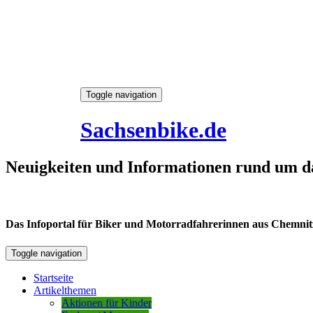
Skip
Toggle navigation
to
7. August 2026
content
Sachsenbike.de
Neuigkeiten und Informationen rund um d
Das Infoportal für Biker und Motorradfahrerinnen aus Chemnitz /
Toggle navigation
Startseite
Artikelthemen
Aktionen für Kinder