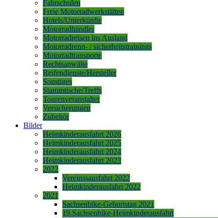
Fahrschulen
Freie Motorradwerkstätten
Hotels/Unterkünfte
Motorradhändler
Motorradreisen ins Ausland
Motorradrenn- / sicherheitstrainings
Motorradtransporte
Rechtsanwälte
Reifendienste/Hersteller
Sonstiges
Stammtische/Treffs
Tourenveranstalter
Versicherungen
Zubehör
Bilder
Heimkinderausfahrt 2026
Heimkinderausfahrt 2025
Heimkinderausfahrt 2024
Heimkinderausfahrt 2023
2022
Vereinssausfahrt 2022
Heimkinderausfahrt 2022
2021
Sachsenbike-Geburtstag 2021
19.Sachsenbike-Heimkinderausfahrt