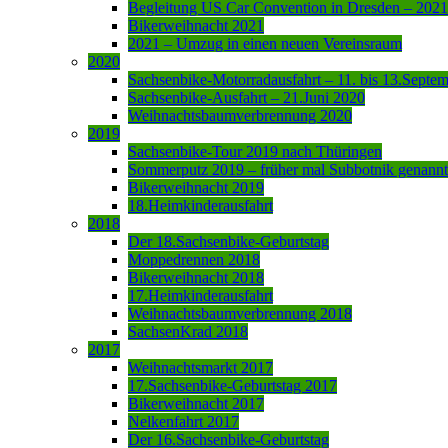
Begleitung US Car Convention in Dresden – 2021
Bikerweihnacht 2021
2021 – Umzug in einen neuen Vereinsraum
2020
Sachsenbike-Motorradausfahrt – 11. bis 13.Septe
Sachsenbike-Ausfahrt – 21.Juni 2020
Weihnachtsbaumverbrennung 2020
2019
Sachsenbike-Tour 2019 nach Thüringen
Sommerputz 2019 – früher mal Subbotnik genannt
Bikerweihnacht 2019
18.Heimkinderausfahrt
2018
Der 18.Sachsenbike-Geburtstag
Moppedrennen 2018
Bikerweihnacht 2018
17.Heimkinderausfahrt
Weihnachtsbaumverbrennung 2018
SachsenKrad 2018
2017
Weihnachtsmarkt 2017
17.Sachsenbike-Geburtstag 2017
Bikerweihnacht 2017
Nelkenfahrt 2017
Der 16.Sachsenbike-Geburtstag