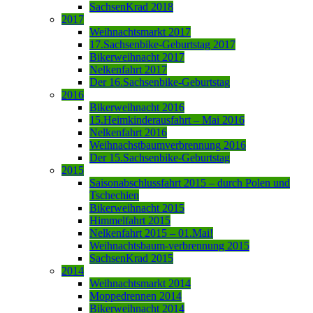
SachsenKrad 2018
2017
Weihnachtsmarkt 2017
17.Sachsenbike-Geburtstag 2017
Bikerweihnacht 2017
Nelkenfahrt 2017
Der 16.Sachsenbike-Geburtstag
2016
Bikerweihnacht 2016
15.Heimkinderausfahrt – Mai 2016
Nelkenfahrt 2016
Weihnachstbaumverbrennung 2016
Der 15.Sachsenbike-Geburtstag
2015
Saisonabschlussfahrt 2015 – durch Polen und
Tschechien
Bikerweihnacht 2015
Himmelfahrt 2015
Nelkenfahrt 2015 – 01.Mai!
Weihnachtsbaum-verbrennung 2015
SachsenKrad 2015
2014
Weihnachtsmarkt 2014
Moppedrennen 2014
Bikerweihnacht 2014