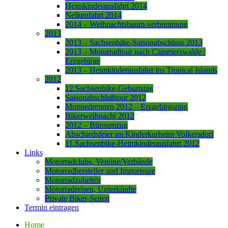
Heimkinderausfahrt 2014
Nelkenfahrt 2014
2014 – Weihnachtsbaum-verbrennung
2013
2013 – Sachsenbike-Saisonabschluss 2013
2013 – Motorradtour nach Cämmerswalde /
Erzgebirge
2013 – Heimkinderausfahrt ins Tropical Islands
2012
12.Sachsenbike-Geburtstag
Saisonabschlußtour 2012
Moppedrennen 2012 – Erzgebirgsring
Bikerweihnacht 2012
2012 – Büroumzug
Abschiedsfeier im Kinderkurheim Volkersdorf
11.Sachsenbike-Heimkinderausfahrt 2012
Links
Motorradclubs, Vereine/Verbände
Motorradhersteller und Importeure
Motorradzubehör
Motorradreisen, Unterkünfte
Private Biker-Seiten
Termin eintragen
Home