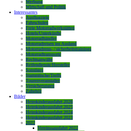
Werbung
Wirtschaft und Politik
Interessantes
Ausflugziele
Fahrschulen
Freie Motorradwerkstätten
Hotels/Unterkünfte
Motorradhändler
Motorradreisen ins Ausland
Motorradrenn- / sicherheitstrainings
Motorradtransporte
Rechtsanwälte
Reifendienste/Hersteller
Sonstiges
Stammtische/Treffs
Tourenveranstalter
Versicherungen
Zubehör
Bilder
Heimkinderausfahrt 2026
Heimkinderausfahrt 2025
Heimkinderausfahrt 2024
Heimkinderausfahrt 2023
2022
Vereinssausfahrt 2022