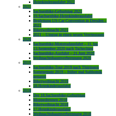
Heimkinderausfahrt 2022
2021
Sachsenbike-Geburtstag 2021
19.Sachsenbike-Heimkinderausfahrt
Begleitung US Car Convention in Dresden –
2021
Bikerweihnacht 2021
2021 – Umzug in einen neuen Vereinsraum
2020
Sachsenbike-Motorradausfahrt – 11. bis
13.September 2020 nach Tschechien
Sachsenbike-Ausfahrt – 21.Juni 2020
Weihnachtsbaumverbrennung 2020
2019
Sachsenbike-Tour 2019 nach Thüringen
Sommerputz 2019 – früher mal Subbotnik
genannt
Bikerweihnacht 2019
18.Heimkinderausfahrt
2018
Der 18.Sachsenbike-Geburtstag
Moppedrennen 2018
Bikerweihnacht 2018
17.Heimkinderausfahrt
Weihnachtsbaumverbrennung 2018