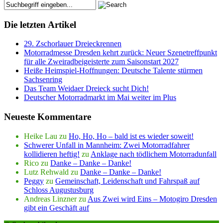
Die letzten Artikel
29. Zschorlauer Dreieckrennen
Motorradmesse Dresden kehrt zurück: Neuer Szenetreffpunkt
für alle Zweiradbeigeisterte zum Saisonstart 2027
Heiße Heimspiel-Hoffnungen: Deutsche Talente stürmen
Sachsenring
Das Team Weidaer Dreieck sucht Dich!
Deutscher Motorradmarkt im Mai weiter im Plus
Neueste Kommentare
Heike Lau
zu
Ho, Ho, Ho – bald ist es wieder soweit!
Schwerer Unfall in Mannheim: Zwei Motorradfahrer
kollidieren heftig!
zu
Anklage nach tödlichem Motorradunfall
Rico
zu
Danke – Danke – Danke!
Lutz Rehwald
zu
Danke – Danke – Danke!
Peggy
zu
Gemeinschaft, Leidenschaft und Fahrspaß auf
Schloss Augustusburg
Andreas Linzner
zu
Aus Zwei wird Eins – Motogiro Dresden
gibt ein Geschäft auf