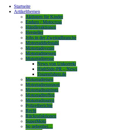
Startseite
Artikelthemen
Aktionen für Kinder
Enduro / Motocross
Händleraktionen
Hersteller
Jobs in der Zweiradbranche
Motorraddiebstahl
Motorradevents
Motorradmessen
Motorradpresse
News von Unkorrekt
HighSide-PR – News
Tourenfahrer.de
Motorradreisen
Motorradrennsport
Motorradtrainings
Motorradtreffen
Motorradtouren
Polizeiberichte
Recht
Rückrufaktionen
SuperMoto
So nebenbei…