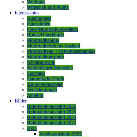
Werbung
Wirtschaft und Politik
Interessantes
Ausflugziele
Fahrschulen
Freie Motorradwerkstätten
Hotels/Unterkünfte
Motorradhändler
Motorradreisen ins Ausland
Motorradrenn- / sicherheitstrainings
Motorradtransporte
Rechtsanwälte
Reifendienste/Hersteller
Sonstiges
Stammtische/Treffs
Tourenveranstalter
Versicherungen
Zubehör
Bilder
Heimkinderausfahrt 2026
Heimkinderausfahrt 2025
Heimkinderausfahrt 2024
Heimkinderausfahrt 2023
2022
Vereinssausfahrt 2022