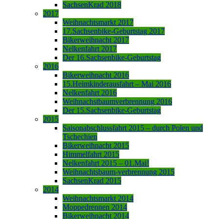
SachsenKrad 2018
2017
Weihnachtsmarkt 2017
17.Sachsenbike-Geburtstag 2017
Bikerweihnacht 2017
Nelkenfahrt 2017
Der 16.Sachsenbike-Geburtstag
2016
Bikerweihnacht 2016
15.Heimkinderausfahrt – Mai 2016
Nelkenfahrt 2016
Weihnachstbaumverbrennung 2016
Der 15.Sachsenbike-Geburtstag
2015
Saisonabschlussfahrt 2015 – durch Polen und
Tschechien
Bikerweihnacht 2015
Himmelfahrt 2015
Nelkenfahrt 2015 – 01.Mai!
Weihnachtsbaum-verbrennung 2015
SachsenKrad 2015
2014
Weihnachtsmarkt 2014
Moppedrennen 2014
Bikerweihnacht 2014