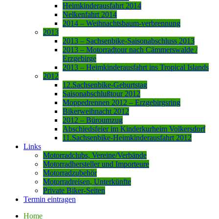
Heimkinderausfahrt 2014
Nelkenfahrt 2014
2014 – Weihnachtsbaum-verbrennung
2013
2013 – Sachsenbike-Saisonabschluss 2013
2013 – Motorradtour nach Cämmerswalde /
Erzgebirge
2013 – Heimkinderausfahrt ins Tropical Islands
2012
12.Sachsenbike-Geburtstag
Saisonabschlußtour 2012
Moppedrennen 2012 – Erzgebirgsring
Bikerweihnacht 2012
2012 – Büroumzug
Abschiedsfeier im Kinderkurheim Volkersdorf
11.Sachsenbike-Heimkinderausfahrt 2012
Links
Motorradclubs, Vereine/Verbände
Motorradhersteller und Importeure
Motorradzubehör
Motorradreisen, Unterkünfte
Private Biker-Seiten
Termin eintragen
Home