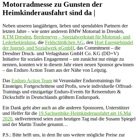
Motorradmesse zu Gunsten der
Heimkinderausfahrt sind da |
Neben unseren langjährigen, lieben und spendablen Partnern der
letzten Jahre – wie unter anderem BMW Motorrad in Dresden,
KTM Dresden
,
Bredemeyer – Spezialwerkstatt für Motorrad- und
Lederbekleidung
, die
Feldschlößchen AG
, den
Hort Energiebündel
der Jugend- und Sozialwerk gGmbH
, das Commitment – die
Dresdner Druck- und Verlagshaus GmbH Co. KG (DD+V)
Initiative für soziales Engagement – um zunächst nur einige zu
nennen, konnten wir in diesem Jahr einen neuen Sponsor gewinnen
– das Enduro Action Team aus der Nähe von Leipzig.
Das
Enduro Action Team
ist Veranstalter Endurotrainings für
Einsteiger, Fortgeschrittene und Profis, sowie individuelle Offroad-
Trainings und einzigartige Enduro-Events für Reiseenduro &
Dickschiffe in Deutschlands größtem Enduropark.
Ein Dank geht aber auch an alle anderen Sponsoren, Unterstützer
und Helfer für die
19.Sachsenbike-Heimkinderausfahrt am 16.Mai
2020
, stellvertretend seien zum heutigen Tag mal die Susann Spiegel
und der Martin Traube genannt…
P.S.: Bitte helft uns, in dem Ihr uns weitere mögliche Preise zur