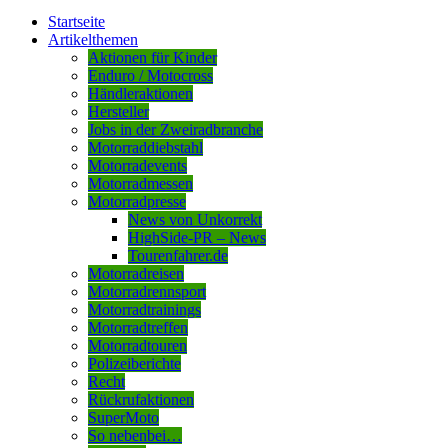
Startseite
Artikelthemen
Aktionen für Kinder
Enduro / Motocross
Händleraktionen
Hersteller
Jobs in der Zweiradbranche
Motorraddiebstahl
Motorradevents
Motorradmessen
Motorradpresse
News von Unkorrekt
HighSide-PR – News
Tourenfahrer.de
Motorradreisen
Motorradrennsport
Motorradtrainings
Motorradtreffen
Motorradtouren
Polizeiberichte
Recht
Rückrufaktionen
SuperMoto
So nebenbei…