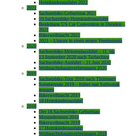
Heimkinderausfahrt 2022
2021
Sachsenbike-Geburtstag 2021
19.Sachsenbike-Heimkinderausfahrt
Begleitung US Car Convention in Dresden –
2021
Bikerweihnacht 2021
2021 – Umzug in einen neuen Vereinsraum
2020
Sachsenbike-Motorradausfahrt – 11. bis
13.September 2020 nach Tschechien
Sachsenbike-Ausfahrt – 21.Juni 2020
Weihnachtsbaumverbrennung 2020
2019
Sachsenbike-Tour 2019 nach Thüringen
Sommerputz 2019 – früher mal Subbotnik
genannt
Bikerweihnacht 2019
18.Heimkinderausfahrt
2018
Der 18.Sachsenbike-Geburtstag
Moppedrennen 2018
Bikerweihnacht 2018
17.Heimkinderausfahrt
Weihnachtsbaumverbrennung 2018