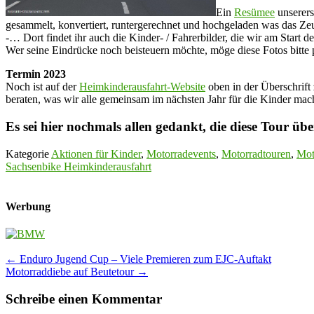
Ein
Resümee
unserers
gesammelt, konvertiert, runtergerechnet und hochgeladen was das Zeug
-… Dort findet ihr auch die Kinder- / Fahrerbilder, die wir am Start 
Wer seine Eindrücke noch beisteuern möchte, möge diese Fotos bitte
Termin 2023
Noch ist auf der
Heimkinderausfahrt-Website
oben in der Überschrift
beraten, was wir alle gemeinsam im nächsten Jahr für die Kinder m
Es sei hier nochmals allen gedankt, die diese Tour ü
Kategorie
Aktionen für Kinder
,
Motorradevents
,
Motorradtouren
,
Mot
Sachsenbike Heimkinderausfahrt
Werbung
Post
←
Enduro Jugend Cup – Viele Premieren zum EJC-Auftakt
Motorraddiebe auf Beutetour
→
navigation
Schreibe einen Kommentar