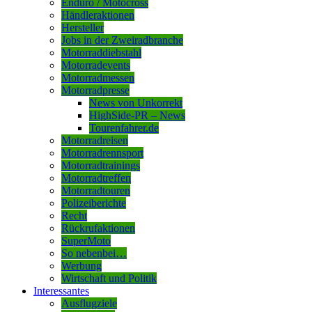
Enduro / Motocross
Händleraktionen
Hersteller
Jobs in der Zweiradbranche
Motorraddiebstahl
Motorradevents
Motorradmessen
Motorradpresse
News von Unkorrekt
HighSide-PR – News
Tourenfahrer.de
Motorradreisen
Motorradrennsport
Motorradtrainings
Motorradtreffen
Motorradtouren
Polizeiberichte
Recht
Rückrufaktionen
SuperMoto
So nebenbei…
Werbung
Wirtschaft und Politik
Interessantes
Ausflugziele