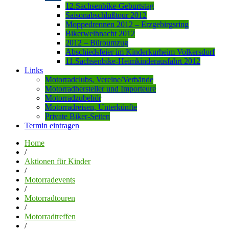
12.Sachsenbike-Geburtstag
Saisonabschlußtour 2012
Moppedrennen 2012 – Erzgebirgsring
Bikerweihnacht 2012
2012 – Büroumzug
Abschiedsfeier im Kinderkurheim Volkersdorf
11.Sachsenbike-Heimkinderausfahrt 2012
Links
Motorradclubs, Vereine/Verbände
Motorradhersteller und Importeure
Motorradzubehör
Motorradreisen, Unterkünfte
Private Biker-Seiten
Termin eintragen
Home
/
Aktionen für Kinder
/
Motorradevents
/
Motorradtouren
/
Motorradtreffen
/