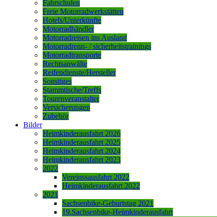
Fahrschulen
Freie Motorradwerkstätten
Hotels/Unterkünfte
Motorradhändler
Motorradreisen ins Ausland
Motorradrenn- / sicherheitstrainings
Motorradtransporte
Rechtsanwälte
Reifendienste/Hersteller
Sonstiges
Stammtische/Treffs
Tourenveranstalter
Versicherungen
Zubehör
Bilder
Heimkinderausfahrt 2026
Heimkinderausfahrt 2025
Heimkinderausfahrt 2024
Heimkinderausfahrt 2023
2022
Vereinssausfahrt 2022
Heimkinderausfahrt 2022
2021
Sachsenbike-Geburtstag 2021
19.Sachsenbike-Heimkinderausfahrt