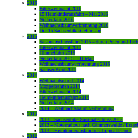
2016
Bikerweihnacht 2016
15.Heimkinderausfahrt – Mai 2016
Nelkenfahrt 2016
Weihnachstbaumverbrennung 2016
Der 15.Sachsenbike-Geburtstag
2015
Saisonabschlussfahrt 2015 – durch Polen und Tsc
Bikerweihnacht 2015
Himmelfahrt 2015
Nelkenfahrt 2015 – 01.Mai!
Weihnachtsbaum-verbrennung 2015
SachsenKrad 2015
2014
Weihnachtsmarkt 2014
Moppedrennen 2014
Bikerweihnacht 2014
Heimkinderausfahrt 2014
Nelkenfahrt 2014
2014 – Weihnachtsbaum-verbrennung
2013
2013 – Sachsenbike-Saisonabschluss 2013
2013 – Motorradtour nach Cämmerswalde / Erzge
2013 – Heimkinderausfahrt ins Tropical Islands
2012