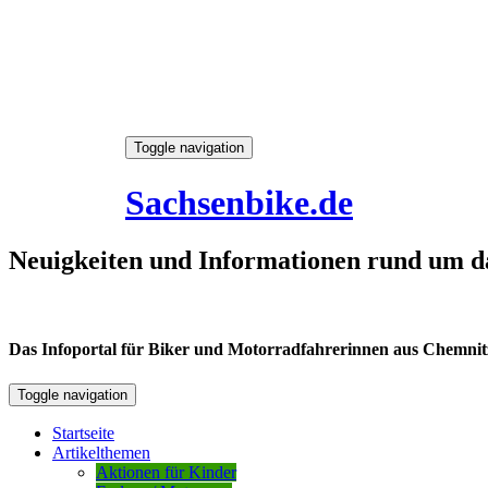
Skip
Toggle navigation
to
9. August 2026
content
Sachsenbike.de
Neuigkeiten und Informationen rund um d
Das Infoportal für Biker und Motorradfahrerinnen aus Chemnitz /
Toggle navigation
Startseite
Artikelthemen
Aktionen für Kinder