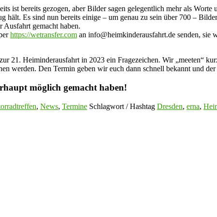
eits ist bereits gezogen, aber Bilder sagen gelegentlich mehr als Worte
 hält. Es sind nun bereits einige – um genau zu sein über 700 – Bilder
der Ausfahrt gemacht haben.
 per
https://wetransfer.com
an info@heimkinderausfahrt.de senden, sie we
 zur 21. Heiminderausfahrt in 2023 ein Fragezeichen. Wir „meeten“ ku
achen werden. Den Termin geben wir euch dann schnell bekannt und d
berhaupt möglich gemacht haben!
orradtreffen
,
News
,
Termine
Schlagwort / Hashtag
Dresden
,
erna
,
Heim