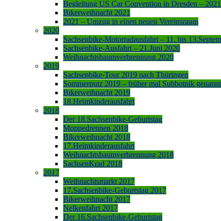
Begleitung US Car Convention in Dresden – 2021
Bikerweihnacht 2021
2021 – Umzug in einen neuen Vereinsraum
2020
Sachsenbike-Motorradausfahrt – 11. bis 13.Septe
Sachsenbike-Ausfahrt – 21.Juni 2020
Weihnachtsbaumverbrennung 2020
2019
Sachsenbike-Tour 2019 nach Thüringen
Sommerputz 2019 – früher mal Subbotnik genannt
Bikerweihnacht 2019
18.Heimkinderausfahrt
2018
Der 18.Sachsenbike-Geburtstag
Moppedrennen 2018
Bikerweihnacht 2018
17.Heimkinderausfahrt
Weihnachtsbaumverbrennung 2018
SachsenKrad 2018
2017
Weihnachtsmarkt 2017
17.Sachsenbike-Geburtstag 2017
Bikerweihnacht 2017
Nelkenfahrt 2017
Der 16.Sachsenbike-Geburtstag