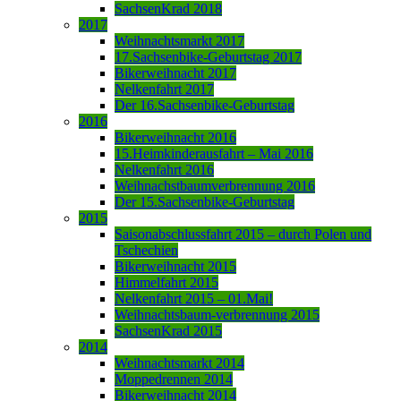
SachsenKrad 2018
2017
Weihnachtsmarkt 2017
17.Sachsenbike-Geburtstag 2017
Bikerweihnacht 2017
Nelkenfahrt 2017
Der 16.Sachsenbike-Geburtstag
2016
Bikerweihnacht 2016
15.Heimkinderausfahrt – Mai 2016
Nelkenfahrt 2016
Weihnachstbaumverbrennung 2016
Der 15.Sachsenbike-Geburtstag
2015
Saisonabschlussfahrt 2015 – durch Polen und
Tschechien
Bikerweihnacht 2015
Himmelfahrt 2015
Nelkenfahrt 2015 – 01.Mai!
Weihnachtsbaum-verbrennung 2015
SachsenKrad 2015
2014
Weihnachtsmarkt 2014
Moppedrennen 2014
Bikerweihnacht 2014