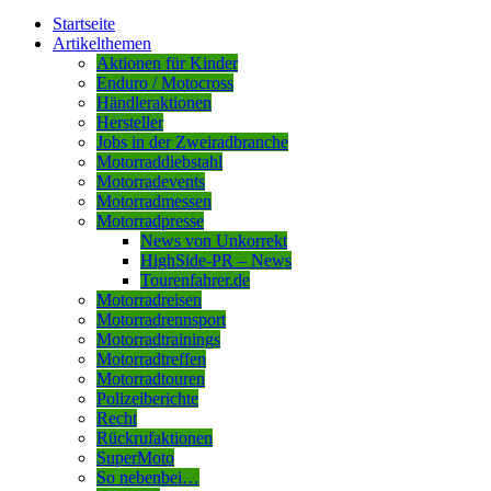
Startseite
Artikelthemen
Aktionen für Kinder
Enduro / Motocross
Händleraktionen
Hersteller
Jobs in der Zweiradbranche
Motorraddiebstahl
Motorradevents
Motorradmessen
Motorradpresse
News von Unkorrekt
HighSide-PR – News
Tourenfahrer.de
Motorradreisen
Motorradrennsport
Motorradtrainings
Motorradtreffen
Motorradtouren
Polizeiberichte
Recht
Rückrufaktionen
SuperMoto
So nebenbei…