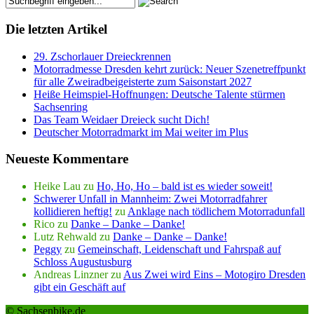
Die letzten Artikel
29. Zschorlauer Dreieckrennen
Motorradmesse Dresden kehrt zurück: Neuer Szenetreffpunkt
für alle Zweiradbeigeisterte zum Saisonstart 2027
Heiße Heimspiel-Hoffnungen: Deutsche Talente stürmen
Sachsenring
Das Team Weidaer Dreieck sucht Dich!
Deutscher Motorradmarkt im Mai weiter im Plus
Neueste Kommentare
Heike Lau
zu
Ho, Ho, Ho – bald ist es wieder soweit!
Schwerer Unfall in Mannheim: Zwei Motorradfahrer
kollidieren heftig!
zu
Anklage nach tödlichem Motorradunfall
Rico
zu
Danke – Danke – Danke!
Lutz Rehwald
zu
Danke – Danke – Danke!
Peggy
zu
Gemeinschaft, Leidenschaft und Fahrspaß auf
Schloss Augustusburg
Andreas Linzner
zu
Aus Zwei wird Eins – Motogiro Dresden
gibt ein Geschäft auf
© Sachsenbike.de