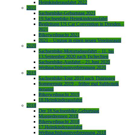
Heimkinderausfahrt 2022
2021
Sachsenbike-Geburtstag 2021
19.Sachsenbike-Heimkinderausfahrt
Begleitung US Car Convention in Dresden –
2021
Bikerweihnacht 2021
2021 – Umzug in einen neuen Vereinsraum
2020
Sachsenbike-Motorradausfahrt – 11. bis
13.September 2020 nach Tschechien
Sachsenbike-Ausfahrt – 21.Juni 2020
Weihnachtsbaumverbrennung 2020
2019
Sachsenbike-Tour 2019 nach Thüringen
Sommerputz 2019 – früher mal Subbotnik
genannt
Bikerweihnacht 2019
18.Heimkinderausfahrt
2018
Der 18.Sachsenbike-Geburtstag
Moppedrennen 2018
Bikerweihnacht 2018
17.Heimkinderausfahrt
Weihnachtsbaumverbrennung 2018