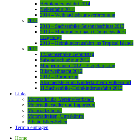
Heimkinderausfahrt 2014
Nelkenfahrt 2014
2014 – Weihnachtsbaum-verbrennung
2013
2013 – Sachsenbike-Saisonabschluss 2013
2013 – Motorradtour nach Cämmerswalde /
Erzgebirge
2013 – Heimkinderausfahrt ins Tropical Islands
2012
12.Sachsenbike-Geburtstag
Saisonabschlußtour 2012
Moppedrennen 2012 – Erzgebirgsring
Bikerweihnacht 2012
2012 – Büroumzug
Abschiedsfeier im Kinderkurheim Volkersdorf
11.Sachsenbike-Heimkinderausfahrt 2012
Links
Motorradclubs, Vereine/Verbände
Motorradhersteller und Importeure
Motorradzubehör
Motorradreisen, Unterkünfte
Private Biker-Seiten
Termin eintragen
Home