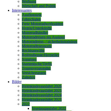
Werbung
Wirtschaft und Politik
Interessantes
Ausflugziele
Fahrschulen
Freie Motorradwerkstätten
Hotels/Unterkünfte
Motorradhändler
Motorradreisen ins Ausland
Motorradrenn- / sicherheitstrainings
Motorradtransporte
Rechtsanwälte
Reifendienste/Hersteller
Sonstiges
Stammtische/Treffs
Tourenveranstalter
Versicherungen
Zubehör
Bilder
Heimkinderausfahrt 2026
Heimkinderausfahrt 2025
Heimkinderausfahrt 2024
Heimkinderausfahrt 2023
2022
Vereinssausfahrt 2022