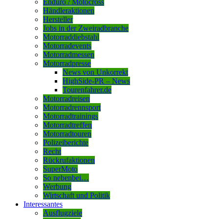
Enduro / Motocross
Händleraktionen
Hersteller
Jobs in der Zweiradbranche
Motorraddiebstahl
Motorradevents
Motorradmessen
Motorradpresse
News von Unkorrekt
HighSide-PR – News
Tourenfahrer.de
Motorradreisen
Motorradrennsport
Motorradtrainings
Motorradtreffen
Motorradtouren
Polizeiberichte
Recht
Rückrufaktionen
SuperMoto
So nebenbei…
Werbung
Wirtschaft und Politik
Interessantes
Ausflugziele