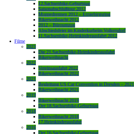
12.Sachsenbike-Geburtstag
Saisonabschlußtour 2012
Moppedrennen 2012 – Erzgebirgsring
Bikerweihnacht 2012
2012 – Büroumzug
Abschiedsfeier im Kinderkurheim Volkersdorf
11.Sachsenbike-Heimkinderausfahrt 2012
Filme
2023
Die 21.Sachsenbike-Heimkinderausfahrt
Bikerweihnacht
2022
Vereinsausfahrt 2022
Bikerweihnacht 2022
2021
Begleitung US Car Convention in Dresden – 2021
Bikerweihnacht 2021
2019
Bikerweihnacht 2019
Der 18.Sachsenbike-Geburtstag
2018
Bikerweihnacht 2018
17.Heimkinderausfahrt
2016
Der 16.Sachsenbike-Geburtstag