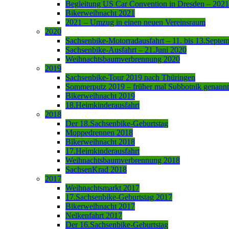
Begleitung US Car Convention in Dresden – 2021
Bikerweihnacht 2021
2021 – Umzug in einen neuen Vereinsraum
2020
Sachsenbike-Motorradausfahrt – 11. bis 13.Septe
Sachsenbike-Ausfahrt – 21.Juni 2020
Weihnachtsbaumverbrennung 2020
2019
Sachsenbike-Tour 2019 nach Thüringen
Sommerputz 2019 – früher mal Subbotnik genannt
Bikerweihnacht 2019
18.Heimkinderausfahrt
2018
Der 18.Sachsenbike-Geburtstag
Moppedrennen 2018
Bikerweihnacht 2018
17.Heimkinderausfahrt
Weihnachtsbaumverbrennung 2018
SachsenKrad 2018
2017
Weihnachtsmarkt 2017
17.Sachsenbike-Geburtstag 2017
Bikerweihnacht 2017
Nelkenfahrt 2017
Der 16.Sachsenbike-Geburtstag