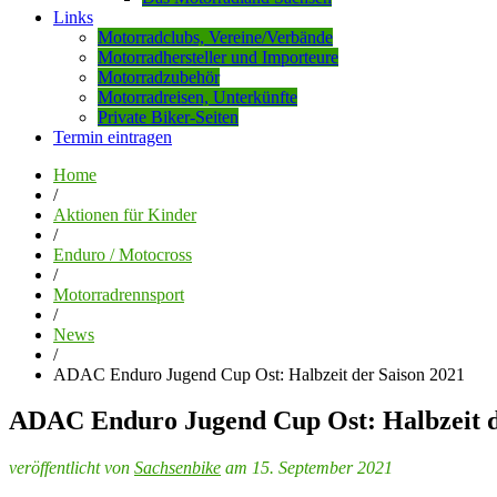
Links
Motorradclubs, Vereine/Verbände
Motorradhersteller und Importeure
Motorradzubehör
Motorradreisen, Unterkünfte
Private Biker-Seiten
Termin eintragen
Home
/
Aktionen für Kinder
/
Enduro / Motocross
/
Motorradrennsport
/
News
/
ADAC Enduro Jugend Cup Ost: Halbzeit der Saison 2021
ADAC Enduro Jugend Cup Ost: Halbzeit d
veröffentlicht von
Sachsenbike
am 15. September 2021