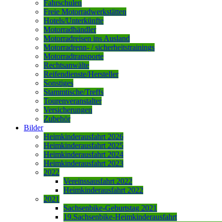
Fahrschulen
Freie Motorradwerkstätten
Hotels/Unterkünfte
Motorradhändler
Motorradreisen ins Ausland
Motorradrenn- / sicherheitstrainings
Motorradtransporte
Rechtsanwälte
Reifendienste/Hersteller
Sonstiges
Stammtische/Treffs
Tourenveranstalter
Versicherungen
Zubehör
Bilder
Heimkinderausfahrt 2026
Heimkinderausfahrt 2025
Heimkinderausfahrt 2024
Heimkinderausfahrt 2023
2022
Vereinssausfahrt 2022
Heimkinderausfahrt 2022
2021
Sachsenbike-Geburtstag 2021
19.Sachsenbike-Heimkinderausfahrt