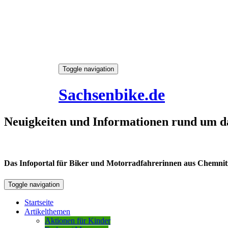
Skip
Toggle navigation
to
6. August 2026
content
Sachsenbike.de
Neuigkeiten und Informationen rund um d
Das Infoportal für Biker und Motorradfahrerinnen aus Chemnitz /
Toggle navigation
Startseite
Artikelthemen
Aktionen für Kinder