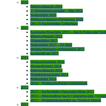
2016
Bikerweihnacht 2016
15.Heimkinderausfahrt – Mai 2016
Nelkenfahrt 2016
Weihnachstbaumverbrennung 2016
Der 15.Sachsenbike-Geburtstag
2015
Saisonabschlussfahrt 2015 – durch Polen und Tsc
Bikerweihnacht 2015
Himmelfahrt 2015
Nelkenfahrt 2015 – 01.Mai!
Weihnachtsbaum-verbrennung 2015
SachsenKrad 2015
2014
Weihnachtsmarkt 2014
Moppedrennen 2014
Bikerweihnacht 2014
Heimkinderausfahrt 2014
Nelkenfahrt 2014
2014 – Weihnachtsbaum-verbrennung
2013
2013 – Sachsenbike-Saisonabschluss 2013
2013 – Motorradtour nach Cämmerswalde / Erzge
2013 – Heimkinderausfahrt ins Tropical Islands
2012