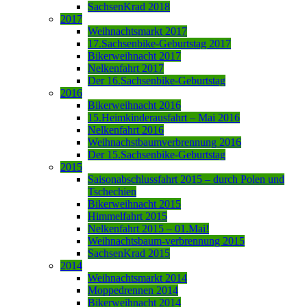
SachsenKrad 2018
2017
Weihnachtsmarkt 2017
17.Sachsenbike-Geburtstag 2017
Bikerweihnacht 2017
Nelkenfahrt 2017
Der 16.Sachsenbike-Geburtstag
2016
Bikerweihnacht 2016
15.Heimkinderausfahrt – Mai 2016
Nelkenfahrt 2016
Weihnachstbaumverbrennung 2016
Der 15.Sachsenbike-Geburtstag
2015
Saisonabschlussfahrt 2015 – durch Polen und
Tschechien
Bikerweihnacht 2015
Himmelfahrt 2015
Nelkenfahrt 2015 – 01.Mai!
Weihnachtsbaum-verbrennung 2015
SachsenKrad 2015
2014
Weihnachtsmarkt 2014
Moppedrennen 2014
Bikerweihnacht 2014