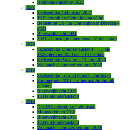
Heimkinderausfahrt 2022
2021
Sachsenbike-Geburtstag 2021
19.Sachsenbike-Heimkinderausfahrt
Begleitung US Car Convention in Dresden –
2021
Bikerweihnacht 2021
2021 – Umzug in einen neuen Vereinsraum
2020
Sachsenbike-Motorradausfahrt – 11. bis
13.September 2020 nach Tschechien
Sachsenbike-Ausfahrt – 21.Juni 2020
Weihnachtsbaumverbrennung 2020
2019
Sachsenbike-Tour 2019 nach Thüringen
Sommerputz 2019 – früher mal Subbotnik
genannt
Bikerweihnacht 2019
18.Heimkinderausfahrt
2018
Der 18.Sachsenbike-Geburtstag
Moppedrennen 2018
Bikerweihnacht 2018
17.Heimkinderausfahrt
Weihnachtsbaumverbrennung 2018