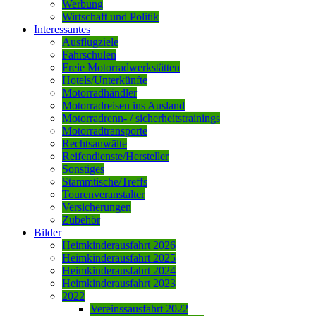
Werbung
Wirtschaft und Politik
Interessantes
Ausflugziele
Fahrschulen
Freie Motorradwerkstätten
Hotels/Unterkünfte
Motorradhändler
Motorradreisen ins Ausland
Motorradrenn- / sicherheitstrainings
Motorradtransporte
Rechtsanwälte
Reifendienste/Hersteller
Sonstiges
Stammtische/Treffs
Tourenveranstalter
Versicherungen
Zubehör
Bilder
Heimkinderausfahrt 2026
Heimkinderausfahrt 2025
Heimkinderausfahrt 2024
Heimkinderausfahrt 2023
2022
Vereinssausfahrt 2022