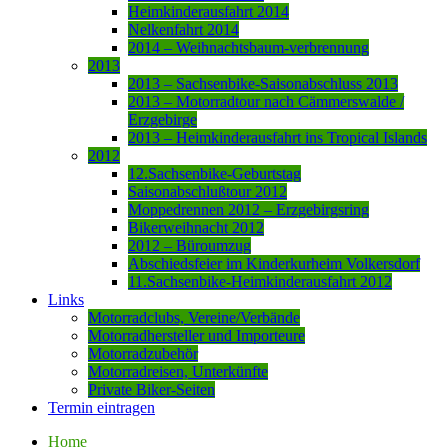
Heimkinderausfahrt 2014
Nelkenfahrt 2014
2014 – Weihnachtsbaum-verbrennung
2013
2013 – Sachsenbike-Saisonabschluss 2013
2013 – Motorradtour nach Cämmerswalde /
Erzgebirge
2013 – Heimkinderausfahrt ins Tropical Islands
2012
12.Sachsenbike-Geburtstag
Saisonabschlußtour 2012
Moppedrennen 2012 – Erzgebirgsring
Bikerweihnacht 2012
2012 – Büroumzug
Abschiedsfeier im Kinderkurheim Volkersdorf
11.Sachsenbike-Heimkinderausfahrt 2012
Links
Motorradclubs, Vereine/Verbände
Motorradhersteller und Importeure
Motorradzubehör
Motorradreisen, Unterkünfte
Private Biker-Seiten
Termin eintragen
Home