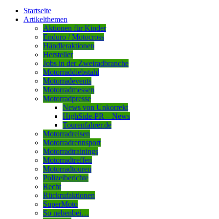
Startseite
Artikelthemen
Aktionen für Kinder
Enduro / Motocross
Händleraktionen
Hersteller
Jobs in der Zweiradbranche
Motorraddiebstahl
Motorradevents
Motorradmessen
Motorradpresse
News von Unkorrekt
HighSide-PR – News
Tourenfahrer.de
Motorradreisen
Motorradrennsport
Motorradtrainings
Motorradtreffen
Motorradtouren
Polizeiberichte
Recht
Rückrufaktionen
SuperMoto
So nebenbei…