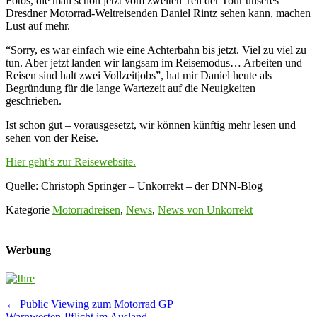
Fotos, die man schon jetzt vom zweiten Teil der Tour unseres
Dresdner Motorrad-Weltreisenden Daniel Rintz sehen kann, machen
Lust auf mehr.
“Sorry, es war einfach wie eine Achterbahn bis jetzt. Viel zu viel zu
tun. Aber jetzt landen wir langsam im Reisemodus… Arbeiten und
Reisen sind halt zwei Vollzeitjobs”, hat mir Daniel heute als
Begründung für die lange Wartezeit auf die Neuigkeiten
geschrieben.
Ist schon gut – vorausgesetzt, wir können künftig mehr lesen und
sehen von der Reise.
Hier geht’s zur Reisewebsite.
Quelle: Christoph Springer – Unkorrekt – der DNN-Blog
Kategorie
Motorradreisen
,
News
,
News von Unkorrekt
Werbung
Post
←
Public Viewing zum Motorrad GP
Warnwesten-Pflicht im Ausland
→