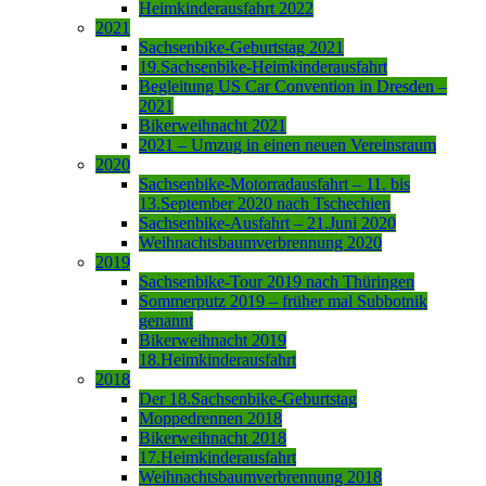
Heimkinderausfahrt 2022
2021
Sachsenbike-Geburtstag 2021
19.Sachsenbike-Heimkinderausfahrt
Begleitung US Car Convention in Dresden –
2021
Bikerweihnacht 2021
2021 – Umzug in einen neuen Vereinsraum
2020
Sachsenbike-Motorradausfahrt – 11. bis
13.September 2020 nach Tschechien
Sachsenbike-Ausfahrt – 21.Juni 2020
Weihnachtsbaumverbrennung 2020
2019
Sachsenbike-Tour 2019 nach Thüringen
Sommerputz 2019 – früher mal Subbotnik
genannt
Bikerweihnacht 2019
18.Heimkinderausfahrt
2018
Der 18.Sachsenbike-Geburtstag
Moppedrennen 2018
Bikerweihnacht 2018
17.Heimkinderausfahrt
Weihnachtsbaumverbrennung 2018