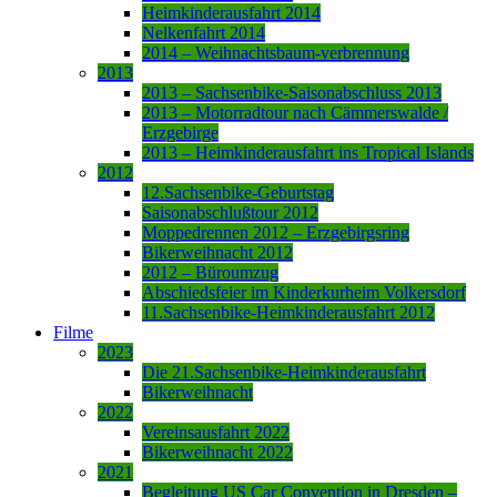
Heimkinderausfahrt 2014
Nelkenfahrt 2014
2014 – Weihnachtsbaum-verbrennung
2013
2013 – Sachsenbike-Saisonabschluss 2013
2013 – Motorradtour nach Cämmerswalde /
Erzgebirge
2013 – Heimkinderausfahrt ins Tropical Islands
2012
12.Sachsenbike-Geburtstag
Saisonabschlußtour 2012
Moppedrennen 2012 – Erzgebirgsring
Bikerweihnacht 2012
2012 – Büroumzug
Abschiedsfeier im Kinderkurheim Volkersdorf
11.Sachsenbike-Heimkinderausfahrt 2012
Filme
2023
Die 21.Sachsenbike-Heimkinderausfahrt
Bikerweihnacht
2022
Vereinsausfahrt 2022
Bikerweihnacht 2022
2021
Begleitung US Car Convention in Dresden –