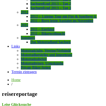
SachsenKrad 2013 – Tag 2
SachsenKrad 2013 – Tag 3
2012
2012 – 1.kleine Tour mit Fire & Spielberg jr.
2011 – Roys letzte Ausfahrt im November
2011
2011 – Eierfahrt
2011 – Bikerweihnacht
Sonstiges
Das Motorradland Sachsen
Links
Motorradclubs, Vereine/Verbände
Motorradhersteller und Importeure
Motorradzubehör
Motorradreisen, Unterkünfte
Private Biker-Seiten
Termin eintragen
Home
/
reisereportage
Leise Glückssuche