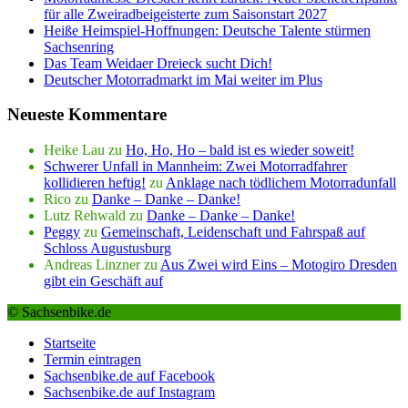
für alle Zweiradbeigeisterte zum Saisonstart 2027
Heiße Heimspiel-Hoffnungen: Deutsche Talente stürmen
Sachsenring
Das Team Weidaer Dreieck sucht Dich!
Deutscher Motorradmarkt im Mai weiter im Plus
Neueste Kommentare
Heike Lau
zu
Ho, Ho, Ho – bald ist es wieder soweit!
Schwerer Unfall in Mannheim: Zwei Motorradfahrer
kollidieren heftig!
zu
Anklage nach tödlichem Motorradunfall
Rico
zu
Danke – Danke – Danke!
Lutz Rehwald
zu
Danke – Danke – Danke!
Peggy
zu
Gemeinschaft, Leidenschaft und Fahrspaß auf
Schloss Augustusburg
Andreas Linzner
zu
Aus Zwei wird Eins – Motogiro Dresden
gibt ein Geschäft auf
© Sachsenbike.de
Startseite
Termin eintragen
Sachsenbike.de auf Facebook
Sachsenbike.de auf Instagram