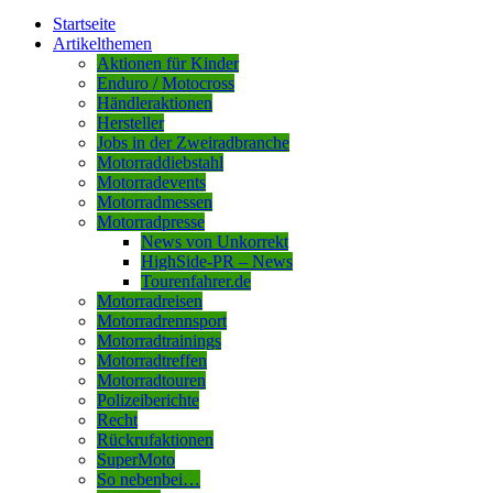
Startseite
Artikelthemen
Aktionen für Kinder
Enduro / Motocross
Händleraktionen
Hersteller
Jobs in der Zweiradbranche
Motorraddiebstahl
Motorradevents
Motorradmessen
Motorradpresse
News von Unkorrekt
HighSide-PR – News
Tourenfahrer.de
Motorradreisen
Motorradrennsport
Motorradtrainings
Motorradtreffen
Motorradtouren
Polizeiberichte
Recht
Rückrufaktionen
SuperMoto
So nebenbei…