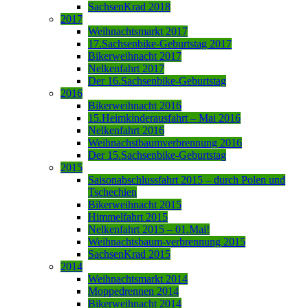
SachsenKrad 2018
2017
Weihnachtsmarkt 2017
17.Sachsenbike-Geburtstag 2017
Bikerweihnacht 2017
Nelkenfahrt 2017
Der 16.Sachsenbike-Geburtstag
2016
Bikerweihnacht 2016
15.Heimkinderausfahrt – Mai 2016
Nelkenfahrt 2016
Weihnachstbaumverbrennung 2016
Der 15.Sachsenbike-Geburtstag
2015
Saisonabschlussfahrt 2015 – durch Polen und
Tschechien
Bikerweihnacht 2015
Himmelfahrt 2015
Nelkenfahrt 2015 – 01.Mai!
Weihnachtsbaum-verbrennung 2015
SachsenKrad 2015
2014
Weihnachtsmarkt 2014
Moppedrennen 2014
Bikerweihnacht 2014