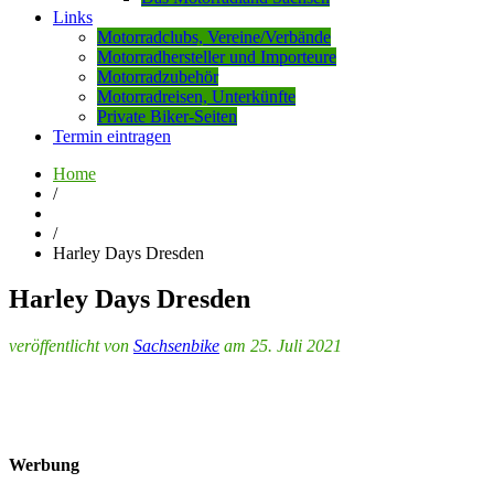
Links
Motorradclubs, Vereine/Verbände
Motorradhersteller und Importeure
Motorradzubehör
Motorradreisen, Unterkünfte
Private Biker-Seiten
Termin eintragen
Home
/
/
Harley Days Dresden
Harley Days Dresden
veröffentlicht von
Sachsenbike
am 25. Juli 2021
Werbung