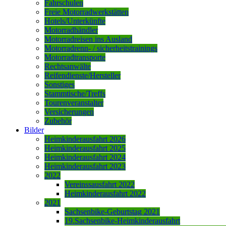
Fahrschulen
Freie Motorradwerkstätten
Hotels/Unterkünfte
Motorradhändler
Motorradreisen ins Ausland
Motorradrenn- / sicherheitstrainings
Motorradtransporte
Rechtsanwälte
Reifendienste/Hersteller
Sonstiges
Stammtische/Treffs
Tourenveranstalter
Versicherungen
Zubehör
Bilder
Heimkinderausfahrt 2026
Heimkinderausfahrt 2025
Heimkinderausfahrt 2024
Heimkinderausfahrt 2023
2022
Vereinssausfahrt 2022
Heimkinderausfahrt 2022
2021
Sachsenbike-Geburtstag 2021
19.Sachsenbike-Heimkinderausfahrt