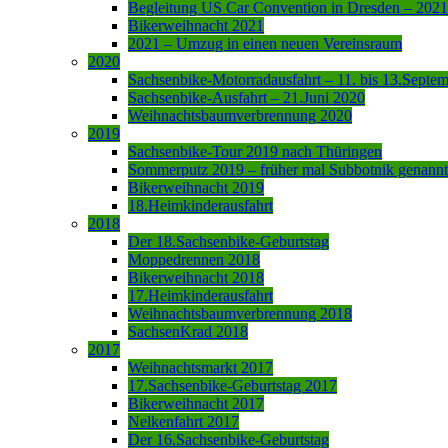
Begleitung US Car Convention in Dresden – 2021
Bikerweihnacht 2021
2021 – Umzug in einen neuen Vereinsraum
2020
Sachsenbike-Motorradausfahrt – 11. bis 13.Septe
Sachsenbike-Ausfahrt – 21.Juni 2020
Weihnachtsbaumverbrennung 2020
2019
Sachsenbike-Tour 2019 nach Thüringen
Sommerputz 2019 – früher mal Subbotnik genannt
Bikerweihnacht 2019
18.Heimkinderausfahrt
2018
Der 18.Sachsenbike-Geburtstag
Moppedrennen 2018
Bikerweihnacht 2018
17.Heimkinderausfahrt
Weihnachtsbaumverbrennung 2018
SachsenKrad 2018
2017
Weihnachtsmarkt 2017
17.Sachsenbike-Geburtstag 2017
Bikerweihnacht 2017
Nelkenfahrt 2017
Der 16.Sachsenbike-Geburtstag