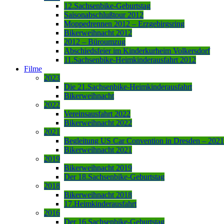
12.Sachsenbike-Geburtstag
Saisonabschlußtour 2012
Moppedrennen 2012 – Erzgebirgsring
Bikerweihnacht 2012
2012 – Büroumzug
Abschiedsfeier im Kinderkurheim Volkersdorf
11.Sachsenbike-Heimkinderausfahrt 2012
Filme
2023
Die 21.Sachsenbike-Heimkinderausfahrt
Bikerweihnacht
2022
Vereinsausfahrt 2022
Bikerweihnacht 2022
2021
Begleitung US Car Convention in Dresden – 2021
Bikerweihnacht 2021
2019
Bikerweihnacht 2019
Der 18.Sachsenbike-Geburtstag
2018
Bikerweihnacht 2018
17.Heimkinderausfahrt
2016
Der 16.Sachsenbike-Geburtstag