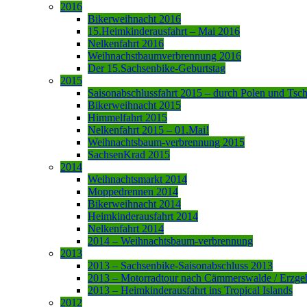
2016
Bikerweihnacht 2016
15.Heimkinderausfahrt – Mai 2016
Nelkenfahrt 2016
Weihnachstbaumverbrennung 2016
Der 15.Sachsenbike-Geburtstag
2015
Saisonabschlussfahrt 2015 – durch Polen und Tsc
Bikerweihnacht 2015
Himmelfahrt 2015
Nelkenfahrt 2015 – 01.Mai!
Weihnachtsbaum-verbrennung 2015
SachsenKrad 2015
2014
Weihnachtsmarkt 2014
Moppedrennen 2014
Bikerweihnacht 2014
Heimkinderausfahrt 2014
Nelkenfahrt 2014
2014 – Weihnachtsbaum-verbrennung
2013
2013 – Sachsenbike-Saisonabschluss 2013
2013 – Motorradtour nach Cämmerswalde / Erzge
2013 – Heimkinderausfahrt ins Tropical Islands
2012