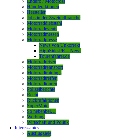
Enduro / Motocross
Händleraktionen
Hersteller
Jobs in der Zweiradbranche
Motorraddiebstahl
Motorradevents
Motorradmessen
Motorradpresse
News von Unkorrekt
HighSide-PR – News
Tourenfahrer.de
Motorradreisen
Motorradrennsport
Motorradtrainings
Motorradtreffen
Motorradtouren
Polizeiberichte
Recht
Rückrufaktionen
SuperMoto
So nebenbei…
Werbung
Wirtschaft und Politik
Interessantes
Ausflugziele