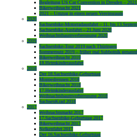
Begleitung US Car Convention in Dresden – 2021
Bikerweihnacht 2021
2021 – Umzug in einen neuen Vereinsraum
2020
Sachsenbike-Motorradausfahrt – 11. bis 13.Septe
Sachsenbike-Ausfahrt – 21.Juni 2020
Weihnachtsbaumverbrennung 2020
2019
Sachsenbike-Tour 2019 nach Thüringen
Sommerputz 2019 – früher mal Subbotnik genannt
Bikerweihnacht 2019
18.Heimkinderausfahrt
2018
Der 18.Sachsenbike-Geburtstag
Moppedrennen 2018
Bikerweihnacht 2018
17.Heimkinderausfahrt
Weihnachtsbaumverbrennung 2018
SachsenKrad 2018
2017
Weihnachtsmarkt 2017
17.Sachsenbike-Geburtstag 2017
Bikerweihnacht 2017
Nelkenfahrt 2017
Der 16.Sachsenbike-Geburtstag