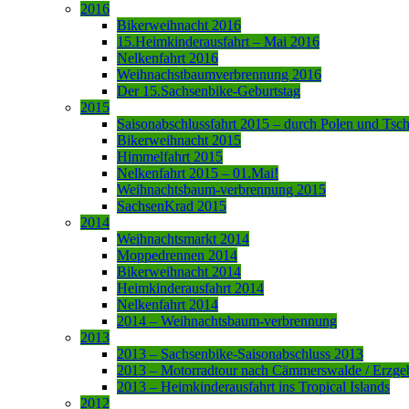
2016
Bikerweihnacht 2016
15.Heimkinderausfahrt – Mai 2016
Nelkenfahrt 2016
Weihnachstbaumverbrennung 2016
Der 15.Sachsenbike-Geburtstag
2015
Saisonabschlussfahrt 2015 – durch Polen und Tsc
Bikerweihnacht 2015
Himmelfahrt 2015
Nelkenfahrt 2015 – 01.Mai!
Weihnachtsbaum-verbrennung 2015
SachsenKrad 2015
2014
Weihnachtsmarkt 2014
Moppedrennen 2014
Bikerweihnacht 2014
Heimkinderausfahrt 2014
Nelkenfahrt 2014
2014 – Weihnachtsbaum-verbrennung
2013
2013 – Sachsenbike-Saisonabschluss 2013
2013 – Motorradtour nach Cämmerswalde / Erzge
2013 – Heimkinderausfahrt ins Tropical Islands
2012