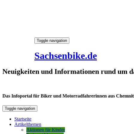
Skip
Toggle navigation
to
6. August 2026
content
Sachsenbike.de
Neuigkeiten und Informationen rund um d
Das Infoportal für Biker und Motorradfahrerinnen aus Chemnitz /
Toggle navigation
Startseite
Artikelthemen
Aktionen für Kinder