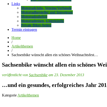
Links
Motorradclubs, Vereine/Verbände
Motorradhersteller und Importeure
Motorradzubehör
Motorradreisen, Unterkünfte
Private Biker-Seiten
Termin eintragen
Home
/
Artikelthemen
/
Sachsenbike wünscht allen ein schönes Weihnachtsfest…
Sachsenbike wünscht allen ein schönes We
veröffentlicht von
Sachsenbike
am 23. Dezember 2013
…und ein gesundes, erfolgreiches Jahr 201
Kategorie
Artikelthemen