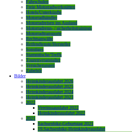
Fahrschulen
Freie Motorradwerkstätten
Hotels/Unterkünfte
Motorradhändler
Motorradreisen ins Ausland
Motorradrenn- / sicherheitstrainings
Motorradtransporte
Rechtsanwälte
Reifendienste/Hersteller
Sonstiges
Stammtische/Treffs
Tourenveranstalter
Versicherungen
Zubehör
Bilder
Heimkinderausfahrt 2026
Heimkinderausfahrt 2025
Heimkinderausfahrt 2024
Heimkinderausfahrt 2023
2022
Vereinssausfahrt 2022
Heimkinderausfahrt 2022
2021
Sachsenbike-Geburtstag 2021
19.Sachsenbike-Heimkinderausfahrt