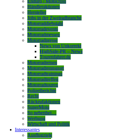
Enduro / Motocross
Händleraktionen
Hersteller
Jobs in der Zweiradbranche
Motorraddiebstahl
Motorradevents
Motorradmessen
Motorradpresse
News von Unkorrekt
HighSide-PR – News
Tourenfahrer.de
Motorradreisen
Motorradrennsport
Motorradtrainings
Motorradtreffen
Motorradtouren
Polizeiberichte
Recht
Rückrufaktionen
SuperMoto
So nebenbei…
Werbung
Wirtschaft und Politik
Interessantes
Ausflugziele