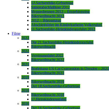
12.Sachsenbike-Geburtstag
Saisonabschlußtour 2012
Moppedrennen 2012 – Erzgebirgsring
Bikerweihnacht 2012
2012 – Büroumzug
Abschiedsfeier im Kinderkurheim Volkersdorf
11.Sachsenbike-Heimkinderausfahrt 2012
Filme
2023
Die 21.Sachsenbike-Heimkinderausfahrt
Bikerweihnacht
2022
Vereinsausfahrt 2022
Bikerweihnacht 2022
2021
Begleitung US Car Convention in Dresden – 2021
Bikerweihnacht 2021
2019
Bikerweihnacht 2019
Der 18.Sachsenbike-Geburtstag
2018
Bikerweihnacht 2018
17.Heimkinderausfahrt
2016
Der 16.Sachsenbike-Geburtstag