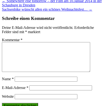
Post
←
Somewhere else tomorrow – der Film am 10.Januar 2014 in der
Schauburg in Dresden
navigation
Sachsenbike wünscht allen ein schönes Weihnachtsfest…
→
Schreibe einen Kommentar
Deine E-Mail-Adresse wird nicht veröffentlicht.
Erforderliche
Felder sind mit
*
markiert
Kommentar
*
Name
*
E-Mail-Adresse
*
Website