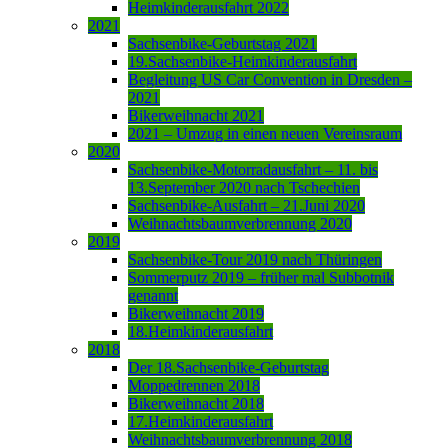
Heimkinderausfahrt 2022
2021
Sachsenbike-Geburtstag 2021
19.Sachsenbike-Heimkinderausfahrt
Begleitung US Car Convention in Dresden –
2021
Bikerweihnacht 2021
2021 – Umzug in einen neuen Vereinsraum
2020
Sachsenbike-Motorradausfahrt – 11. bis
13.September 2020 nach Tschechien
Sachsenbike-Ausfahrt – 21.Juni 2020
Weihnachtsbaumverbrennung 2020
2019
Sachsenbike-Tour 2019 nach Thüringen
Sommerputz 2019 – früher mal Subbotnik
genannt
Bikerweihnacht 2019
18.Heimkinderausfahrt
2018
Der 18.Sachsenbike-Geburtstag
Moppedrennen 2018
Bikerweihnacht 2018
17.Heimkinderausfahrt
Weihnachtsbaumverbrennung 2018