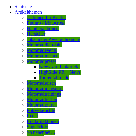
Startseite
Artikelthemen
Aktionen für Kinder
Enduro / Motocross
Händleraktionen
Hersteller
Jobs in der Zweiradbranche
Motorraddiebstahl
Motorradevents
Motorradmessen
Motorradpresse
News von Unkorrekt
HighSide-PR – News
Tourenfahrer.de
Motorradreisen
Motorradrennsport
Motorradtrainings
Motorradtreffen
Motorradtouren
Polizeiberichte
Recht
Rückrufaktionen
SuperMoto
So nebenbei…