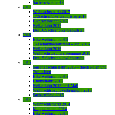
SachsenKrad 2018
2017
Weihnachtsmarkt 2017
17.Sachsenbike-Geburtstag 2017
Bikerweihnacht 2017
Nelkenfahrt 2017
Der 16.Sachsenbike-Geburtstag
2016
Bikerweihnacht 2016
15.Heimkinderausfahrt – Mai 2016
Nelkenfahrt 2016
Weihnachstbaumverbrennung 2016
Der 15.Sachsenbike-Geburtstag
2015
Saisonabschlussfahrt 2015 – durch Polen und
Tschechien
Bikerweihnacht 2015
Himmelfahrt 2015
Nelkenfahrt 2015 – 01.Mai!
Weihnachtsbaum-verbrennung 2015
SachsenKrad 2015
2014
Weihnachtsmarkt 2014
Moppedrennen 2014
Bikerweihnacht 2014