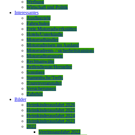
Werbung
Wirtschaft und Politik
Interessantes
Ausflugziele
Fahrschulen
Freie Motorradwerkstätten
Hotels/Unterkünfte
Motorradhändler
Motorradreisen ins Ausland
Motorradrenn- / sicherheitstrainings
Motorradtransporte
Rechtsanwälte
Reifendienste/Hersteller
Sonstiges
Stammtische/Treffs
Tourenveranstalter
Versicherungen
Zubehör
Bilder
Heimkinderausfahrt 2026
Heimkinderausfahrt 2025
Heimkinderausfahrt 2024
Heimkinderausfahrt 2023
2022
Vereinssausfahrt 2022