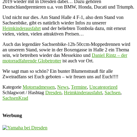
2019 wieder mit in Dresden dabei… Dazu gehören
Deutschlandpremieren u.a. von BMW, Honda, Ducati und Triumph.
Und nicht nur dies. Am Stand Halle 4 F-1, also dem Stand von
Sachsenbike, gibt es natürlich wieder Infos zu unserer
Heimkinderausfahrt
und der beliebten Tombola dazu, mit erneut
vielen, vielen, vielen attraktiven Preisen…
Auch das legendäre Sachsenbike-12h-50ccm-Moppedrennen wird
an unserem Stand, sowie in der Boxengasse in Halle 2 ein Thema
sein, wir betreiben wieder das Messekino und
Daniel Rintz – der
motorradfahrende Globetrotter
ist auch vor Ort.
Wie sagt man so schön? Ein bunter Blumenstrauß für alle
Zweiradfans sei Euch geboten – wir freuen uns auf Euch!!!!
Kategorie
Motorradmessen
,
News
,
Termine
,
Uncategorized
Schlagwort / Hashtag
Dresden
,
Heimkinderausfahrt
,
Sachsen
,
SachsenKrad
Werbung