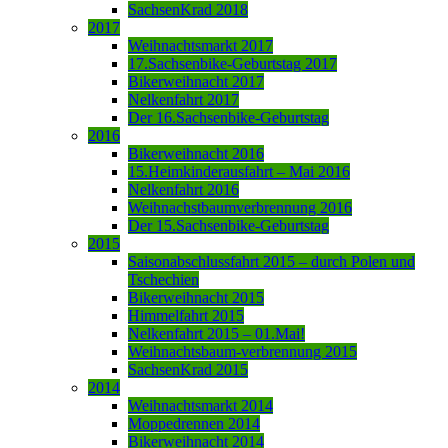
SachsenKrad 2018
2017
Weihnachtsmarkt 2017
17.Sachsenbike-Geburtstag 2017
Bikerweihnacht 2017
Nelkenfahrt 2017
Der 16.Sachsenbike-Geburtstag
2016
Bikerweihnacht 2016
15.Heimkinderausfahrt – Mai 2016
Nelkenfahrt 2016
Weihnachstbaumverbrennung 2016
Der 15.Sachsenbike-Geburtstag
2015
Saisonabschlussfahrt 2015 – durch Polen und
Tschechien
Bikerweihnacht 2015
Himmelfahrt 2015
Nelkenfahrt 2015 – 01.Mai!
Weihnachtsbaum-verbrennung 2015
SachsenKrad 2015
2014
Weihnachtsmarkt 2014
Moppedrennen 2014
Bikerweihnacht 2014