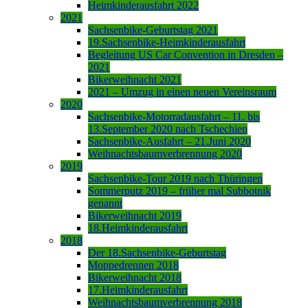
Heimkinderausfahrt 2022
2021
Sachsenbike-Geburtstag 2021
19.Sachsenbike-Heimkinderausfahrt
Begleitung US Car Convention in Dresden –
2021
Bikerweihnacht 2021
2021 – Umzug in einen neuen Vereinsraum
2020
Sachsenbike-Motorradausfahrt – 11. bis
13.September 2020 nach Tschechien
Sachsenbike-Ausfahrt – 21.Juni 2020
Weihnachtsbaumverbrennung 2020
2019
Sachsenbike-Tour 2019 nach Thüringen
Sommerputz 2019 – früher mal Subbotnik
genannt
Bikerweihnacht 2019
18.Heimkinderausfahrt
2018
Der 18.Sachsenbike-Geburtstag
Moppedrennen 2018
Bikerweihnacht 2018
17.Heimkinderausfahrt
Weihnachtsbaumverbrennung 2018