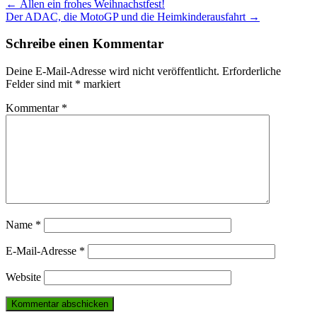
Post
←
Allen ein frohes Weihnachstfest!
Der ADAC, die MotoGP und die Heimkinderausfahrt
→
navigation
Schreibe einen Kommentar
Deine E-Mail-Adresse wird nicht veröffentlicht.
Erforderliche
Felder sind mit
*
markiert
Kommentar
*
Name
*
E-Mail-Adresse
*
Website