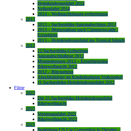
Heimkinderausfahrt 2014
Nelkenfahrt 2014
2014 – Weihnachtsbaum-verbrennung
2013
2013 – Sachsenbike-Saisonabschluss 2013
2013 – Motorradtour nach Cämmerswalde /
Erzgebirge
2013 – Heimkinderausfahrt ins Tropical Islands
2012
12.Sachsenbike-Geburtstag
Saisonabschlußtour 2012
Moppedrennen 2012 – Erzgebirgsring
Bikerweihnacht 2012
2012 – Büroumzug
Abschiedsfeier im Kinderkurheim Volkersdorf
11.Sachsenbike-Heimkinderausfahrt 2012
Filme
2023
Die 21.Sachsenbike-Heimkinderausfahrt
Bikerweihnacht
2022
Vereinsausfahrt 2022
Bikerweihnacht 2022
2021
Begleitung US Car Convention in Dresden –