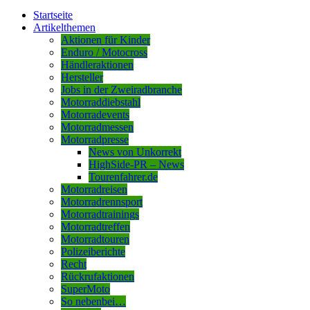
Startseite
Artikelthemen
Aktionen für Kinder
Enduro / Motocross
Händleraktionen
Hersteller
Jobs in der Zweiradbranche
Motorraddiebstahl
Motorradevents
Motorradmessen
Motorradpresse
News von Unkorrekt
HighSide-PR – News
Tourenfahrer.de
Motorradreisen
Motorradrennsport
Motorradtrainings
Motorradtreffen
Motorradtouren
Polizeiberichte
Recht
Rückrufaktionen
SuperMoto
So nebenbei…