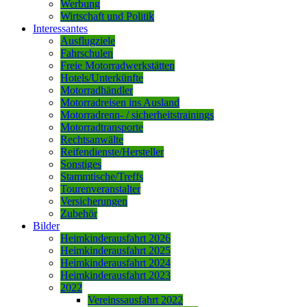
Werbung
Wirtschaft und Politik
Interessantes
Ausflugziele
Fahrschulen
Freie Motorradwerkstätten
Hotels/Unterkünfte
Motorradhändler
Motorradreisen ins Ausland
Motorradrenn- / sicherheitstrainings
Motorradtransporte
Rechtsanwälte
Reifendienste/Hersteller
Sonstiges
Stammtische/Treffs
Tourenveranstalter
Versicherungen
Zubehör
Bilder
Heimkinderausfahrt 2026
Heimkinderausfahrt 2025
Heimkinderausfahrt 2024
Heimkinderausfahrt 2023
2022
Vereinssausfahrt 2022