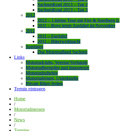
SachsenKrad 2013 – Tag 2
SachsenKrad 2013 – Tag 3
2012
2012 – 1.kleine Tour mit Fire & Spielberg jr.
2011 – Roys letzte Ausfahrt im November
2011
2011 – Eierfahrt
2011 – Bikerweihnacht
Sonstiges
Das Motorradland Sachsen
Links
Motorradclubs, Vereine/Verbände
Motorradhersteller und Importeure
Motorradzubehör
Motorradreisen, Unterkünfte
Private Biker-Seiten
Termin eintragen
Home
/
Motorradmessen
/
News
/
Termine