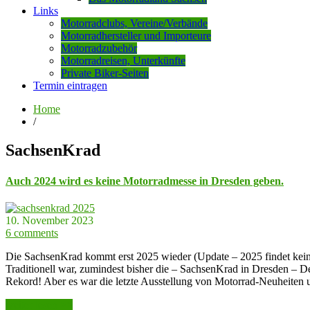
Links
Motorradclubs, Vereine/Verbände
Motorradhersteller und Importeure
Motorradzubehör
Motorradreisen, Unterkünfte
Private Biker-Seiten
Termin eintragen
Home
/
SachsenKrad
Auch 2024 wird es keine Motorradmesse in Dresden geben.
10. November 2023
6 comments
Die SachsenKrad kommt erst 2025 wieder (Update – 2025 findet keine 
Traditionell war, zumindest bisher die – SachsenKrad in Dresden – 
Rekord! Aber es war die letzte Ausstellung von Motorrad-Neuheiten
weiter lesen >>