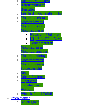
Enduro / Motocross
Händleraktionen
Hersteller
Jobs in der Zweiradbranche
Motorraddiebstahl
Motorradevents
Motorradmessen
Motorradpresse
News von Unkorrekt
HighSide-PR – News
Tourenfahrer.de
Motorradreisen
Motorradrennsport
Motorradtrainings
Motorradtreffen
Motorradtouren
Polizeiberichte
Recht
Rückrufaktionen
SuperMoto
So nebenbei…
Werbung
Wirtschaft und Politik
Interessantes
Ausflugziele