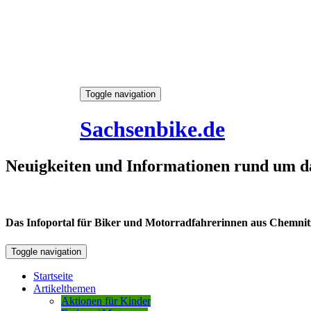
Skip
Toggle navigation
to
6. August 2026
content
Sachsenbike.de
Neuigkeiten und Informationen rund um d
Das Infoportal für Biker und Motorradfahrerinnen aus Chemnitz /
Toggle navigation
Startseite
Artikelthemen
Aktionen für Kinder