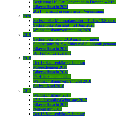
Begleitung US Car Convention in Dresden – 2021
Bikerweihnacht 2021
2021 – Umzug in einen neuen Vereinsraum
2020
Sachsenbike-Motorradausfahrt – 11. bis 13.Septe
Sachsenbike-Ausfahrt – 21.Juni 2020
Weihnachtsbaumverbrennung 2020
2019
Sachsenbike-Tour 2019 nach Thüringen
Sommerputz 2019 – früher mal Subbotnik genannt
Bikerweihnacht 2019
18.Heimkinderausfahrt
2018
Der 18.Sachsenbike-Geburtstag
Moppedrennen 2018
Bikerweihnacht 2018
17.Heimkinderausfahrt
Weihnachtsbaumverbrennung 2018
SachsenKrad 2018
2017
Weihnachtsmarkt 2017
17.Sachsenbike-Geburtstag 2017
Bikerweihnacht 2017
Nelkenfahrt 2017
Der 16.Sachsenbike-Geburtstag