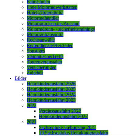
Fahrschulen
Freie Motorradwerkstätten
Hotels/Unterkünfte
Motorradhändler
Motorradreisen ins Ausland
Motorradrenn- / sicherheitstrainings
Motorradtransporte
Rechtsanwälte
Reifendienste/Hersteller
Sonstiges
Stammtische/Treffs
Tourenveranstalter
Versicherungen
Zubehör
Bilder
Heimkinderausfahrt 2026
Heimkinderausfahrt 2025
Heimkinderausfahrt 2024
Heimkinderausfahrt 2023
2022
Vereinssausfahrt 2022
Heimkinderausfahrt 2022
2021
Sachsenbike-Geburtstag 2021
19.Sachsenbike-Heimkinderausfahrt