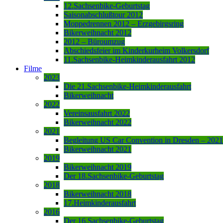
12.Sachsenbike-Geburtstag
Saisonabschlußtour 2012
Moppedrennen 2012 – Erzgebirgsring
Bikerweihnacht 2012
2012 – Büroumzug
Abschiedsfeier im Kinderkurheim Volkersdorf
11.Sachsenbike-Heimkinderausfahrt 2012
Filme
2023
Die 21.Sachsenbike-Heimkinderausfahrt
Bikerweihnacht
2022
Vereinsausfahrt 2022
Bikerweihnacht 2022
2021
Begleitung US Car Convention in Dresden – 2021
Bikerweihnacht 2021
2019
Bikerweihnacht 2019
Der 18.Sachsenbike-Geburtstag
2018
Bikerweihnacht 2018
17.Heimkinderausfahrt
2016
Der 16.Sachsenbike-Geburtstag