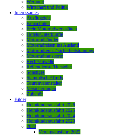
Werbung
Wirtschaft und Politik
Interessantes
Ausflugziele
Fahrschulen
Freie Motorradwerkstätten
Hotels/Unterkünfte
Motorradhändler
Motorradreisen ins Ausland
Motorradrenn- / sicherheitstrainings
Motorradtransporte
Rechtsanwälte
Reifendienste/Hersteller
Sonstiges
Stammtische/Treffs
Tourenveranstalter
Versicherungen
Zubehör
Bilder
Heimkinderausfahrt 2026
Heimkinderausfahrt 2025
Heimkinderausfahrt 2024
Heimkinderausfahrt 2023
2022
Vereinssausfahrt 2022