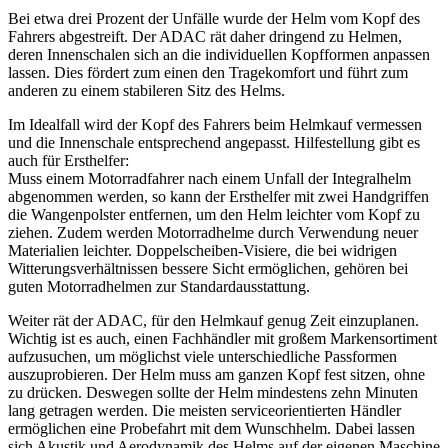
Bei etwa drei Prozent der Unfälle wurde der Helm vom Kopf des
Fahrers abgestreift. Der ADAC rät daher dringend zu Helmen,
deren Innenschalen sich an die individuellen Kopfformen anpassen
lassen. Dies fördert zum einen den Tragekomfort und führt zum
anderen zu einem stabileren Sitz des Helms.
Im Idealfall wird der Kopf des Fahrers beim Helmkauf vermessen
und die Innenschale entsprechend angepasst. Hilfestellung gibt es
auch für Ersthelfer:
Muss einem Motorradfahrer nach einem Unfall der Integralhelm
abgenommen werden, so kann der Ersthelfer mit zwei Handgriffen
die Wangenpolster entfernen, um den Helm leichter vom Kopf zu
ziehen. Zudem werden Motorradhelme durch Verwendung neuer
Materialien leichter. Doppelscheiben-Visiere, die bei widrigen
Witterungsverhältnissen bessere Sicht ermöglichen, gehören bei
guten Motorradhelmen zur Standardausstattung.
Weiter rät der ADAC, für den Helmkauf genug Zeit einzuplanen.
Wichtig ist es auch, einen Fachhändler mit großem Markensortiment
aufzusuchen, um möglichst viele unterschiedliche Passformen
auszuprobieren. Der Helm muss am ganzen Kopf fest sitzen, ohne
zu drücken. Deswegen sollte der Helm mindestens zehn Minuten
lang getragen werden. Die meisten serviceorientierten Händler
ermöglichen eine Probefahrt mit dem Wunschhelm. Dabei lassen
sich Akustik und Aerodynamik des Helms auf der eigenen Maschine