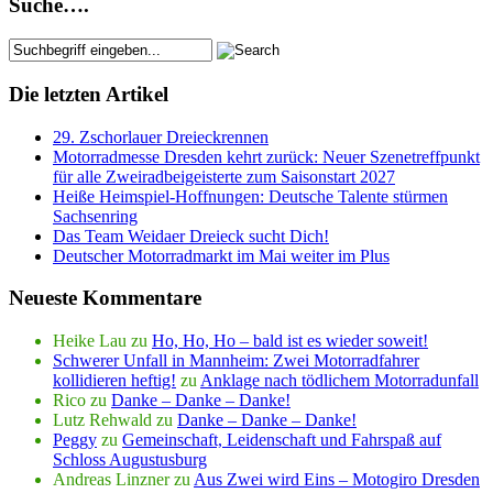
Suche….
Die letzten Artikel
29. Zschorlauer Dreieckrennen
Motorradmesse Dresden kehrt zurück: Neuer Szenetreffpunkt
für alle Zweiradbeigeisterte zum Saisonstart 2027
Heiße Heimspiel-Hoffnungen: Deutsche Talente stürmen
Sachsenring
Das Team Weidaer Dreieck sucht Dich!
Deutscher Motorradmarkt im Mai weiter im Plus
Neueste Kommentare
Heike Lau
zu
Ho, Ho, Ho – bald ist es wieder soweit!
Schwerer Unfall in Mannheim: Zwei Motorradfahrer
kollidieren heftig!
zu
Anklage nach tödlichem Motorradunfall
Rico
zu
Danke – Danke – Danke!
Lutz Rehwald
zu
Danke – Danke – Danke!
Peggy
zu
Gemeinschaft, Leidenschaft und Fahrspaß auf
Schloss Augustusburg
Andreas Linzner
zu
Aus Zwei wird Eins – Motogiro Dresden