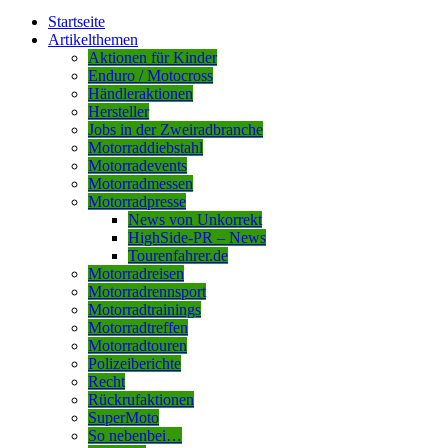
Startseite
Artikelthemen
Aktionen für Kinder
Enduro / Motocross
Händleraktionen
Hersteller
Jobs in der Zweiradbranche
Motorraddiebstahl
Motorradevents
Motorradmessen
Motorradpresse
News von Unkorrekt
HighSide-PR – News
Tourenfahrer.de
Motorradreisen
Motorradrennsport
Motorradtrainings
Motorradtreffen
Motorradtouren
Polizeiberichte
Recht
Rückrufaktionen
SuperMoto
So nebenbei…