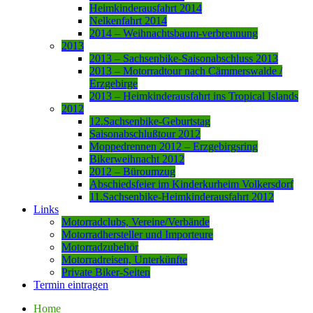
Heimkinderausfahrt 2014
Nelkenfahrt 2014
2014 – Weihnachtsbaum-verbrennung
2013
2013 – Sachsenbike-Saisonabschluss 2013
2013 – Motorradtour nach Cämmerswalde /
Erzgebirge
2013 – Heimkinderausfahrt ins Tropical Islands
2012
12.Sachsenbike-Geburtstag
Saisonabschlußtour 2012
Moppedrennen 2012 – Erzgebirgsring
Bikerweihnacht 2012
2012 – Büroumzug
Abschiedsfeier im Kinderkurheim Volkersdorf
11.Sachsenbike-Heimkinderausfahrt 2012
Links
Motorradclubs, Vereine/Verbände
Motorradhersteller und Importeure
Motorradzubehör
Motorradreisen, Unterkünfte
Private Biker-Seiten
Termin eintragen
Home