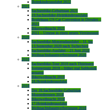
Heimkinderausfahrt 2022
2021
Sachsenbike-Geburtstag 2021
19.Sachsenbike-Heimkinderausfahrt
Begleitung US Car Convention in Dresden –
2021
Bikerweihnacht 2021
2021 – Umzug in einen neuen Vereinsraum
2020
Sachsenbike-Motorradausfahrt – 11. bis
13.September 2020 nach Tschechien
Sachsenbike-Ausfahrt – 21.Juni 2020
Weihnachtsbaumverbrennung 2020
2019
Sachsenbike-Tour 2019 nach Thüringen
Sommerputz 2019 – früher mal Subbotnik
genannt
Bikerweihnacht 2019
18.Heimkinderausfahrt
2018
Der 18.Sachsenbike-Geburtstag
Moppedrennen 2018
Bikerweihnacht 2018
17.Heimkinderausfahrt
Weihnachtsbaumverbrennung 2018