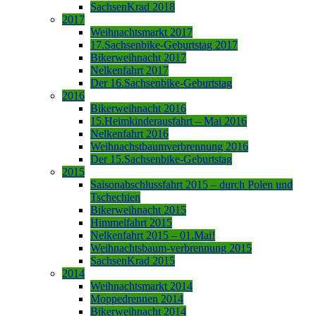
SachsenKrad 2018
2017
Weihnachtsmarkt 2017
17.Sachsenbike-Geburtstag 2017
Bikerweihnacht 2017
Nelkenfahrt 2017
Der 16.Sachsenbike-Geburtstag
2016
Bikerweihnacht 2016
15.Heimkinderausfahrt – Mai 2016
Nelkenfahrt 2016
Weihnachstbaumverbrennung 2016
Der 15.Sachsenbike-Geburtstag
2015
Saisonabschlussfahrt 2015 – durch Polen und
Tschechien
Bikerweihnacht 2015
Himmelfahrt 2015
Nelkenfahrt 2015 – 01.Mai!
Weihnachtsbaum-verbrennung 2015
SachsenKrad 2015
2014
Weihnachtsmarkt 2014
Moppedrennen 2014
Bikerweihnacht 2014