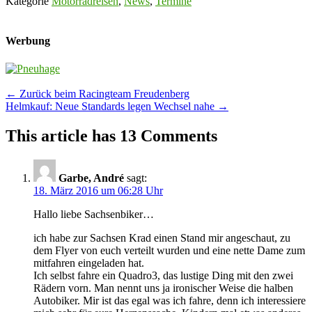
Kategorie
Motorradreisen
,
News
,
Termine
Werbung
Post
←
Zurück beim Racingteam Freudenberg
Helmkauf: Neue Standards legen Wechsel nahe
→
navigation
This article has 13 Comments
Garbe, André
sagt:
18. März 2016 um 06:28 Uhr
Hallo liebe Sachsenbiker…
ich habe zur Sachsen Krad einen Stand mir angeschaut, zu
dem Flyer von euch verteilt wurden und eine nette Dame zum
mitfahren eingeladen hat.
Ich selbst fahre ein Quadro3, das lustige Ding mit den zwei
Rädern vorn. Man nennt uns ja ironischer Weise die halben
Autobiker. Mir ist das egal was ich fahre, denn ich interessiere