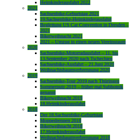
Heimkinderausfahrt 2022
2021
Sachsenbike-Geburtstag 2021
19.Sachsenbike-Heimkinderausfahrt
Begleitung US Car Convention in Dresden –
2021
Bikerweihnacht 2021
2021 – Umzug in einen neuen Vereinsraum
2020
Sachsenbike-Motorradausfahrt – 11. bis
13.September 2020 nach Tschechien
Sachsenbike-Ausfahrt – 21.Juni 2020
Weihnachtsbaumverbrennung 2020
2019
Sachsenbike-Tour 2019 nach Thüringen
Sommerputz 2019 – früher mal Subbotnik
genannt
Bikerweihnacht 2019
18.Heimkinderausfahrt
2018
Der 18.Sachsenbike-Geburtstag
Moppedrennen 2018
Bikerweihnacht 2018
17.Heimkinderausfahrt
Weihnachtsbaumverbrennung 2018