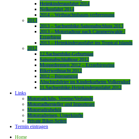
Heimkinderausfahrt 2014
Nelkenfahrt 2014
2014 – Weihnachtsbaum-verbrennung
2013
2013 – Sachsenbike-Saisonabschluss 2013
2013 – Motorradtour nach Cämmerswalde /
Erzgebirge
2013 – Heimkinderausfahrt ins Tropical Islands
2012
12.Sachsenbike-Geburtstag
Saisonabschlußtour 2012
Moppedrennen 2012 – Erzgebirgsring
Bikerweihnacht 2012
2012 – Büroumzug
Abschiedsfeier im Kinderkurheim Volkersdorf
11.Sachsenbike-Heimkinderausfahrt 2012
Links
Motorradclubs, Vereine/Verbände
Motorradhersteller und Importeure
Motorradzubehör
Motorradreisen, Unterkünfte
Private Biker-Seiten
Termin eintragen
Home