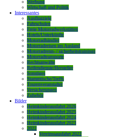
Werbung
Wirtschaft und Politik
Interessantes
Ausflugziele
Fahrschulen
Freie Motorradwerkstätten
Hotels/Unterkünfte
Motorradhändler
Motorradreisen ins Ausland
Motorradrenn- / sicherheitstrainings
Motorradtransporte
Rechtsanwälte
Reifendienste/Hersteller
Sonstiges
Stammtische/Treffs
Tourenveranstalter
Versicherungen
Zubehör
Bilder
Heimkinderausfahrt 2026
Heimkinderausfahrt 2025
Heimkinderausfahrt 2024
Heimkinderausfahrt 2023
2022
Vereinssausfahrt 2022