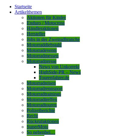
Startseite
Artikelthemen
Aktionen für Kinder
Enduro / Motocross
Händleraktionen
Hersteller
Jobs in der Zweiradbranche
Motorraddiebstahl
Motorradevents
Motorradmessen
Motorradpresse
News von Unkorrekt
HighSide-PR – News
Tourenfahrer.de
Motorradreisen
Motorradrennsport
Motorradtrainings
Motorradtreffen
Motorradtouren
Polizeiberichte
Recht
Rückrufaktionen
SuperMoto
So nebenbei…