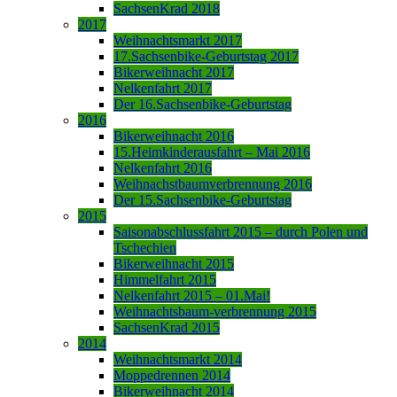
SachsenKrad 2018
2017
Weihnachtsmarkt 2017
17.Sachsenbike-Geburtstag 2017
Bikerweihnacht 2017
Nelkenfahrt 2017
Der 16.Sachsenbike-Geburtstag
2016
Bikerweihnacht 2016
15.Heimkinderausfahrt – Mai 2016
Nelkenfahrt 2016
Weihnachstbaumverbrennung 2016
Der 15.Sachsenbike-Geburtstag
2015
Saisonabschlussfahrt 2015 – durch Polen und
Tschechien
Bikerweihnacht 2015
Himmelfahrt 2015
Nelkenfahrt 2015 – 01.Mai!
Weihnachtsbaum-verbrennung 2015
SachsenKrad 2015
2014
Weihnachtsmarkt 2014
Moppedrennen 2014
Bikerweihnacht 2014