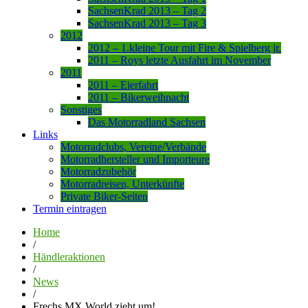
SachsenKrad 2013 – Tag 2
SachsenKrad 2013 – Tag 3
2012
2012 – 1.kleine Tour mit Fire & Spielberg jr.
2011 – Roys letzte Ausfahrt im November
2011
2011 – Eierfahrt
2011 – Bikerweihnacht
Sonstiges
Das Motorradland Sachsen
Links
Motorradclubs, Vereine/Verbände
Motorradhersteller und Importeure
Motorradzubehör
Motorradreisen, Unterkünfte
Private Biker-Seiten
Termin eintragen
Home
/
Händleraktionen
/
News
/
Frechs MX World zieht um!