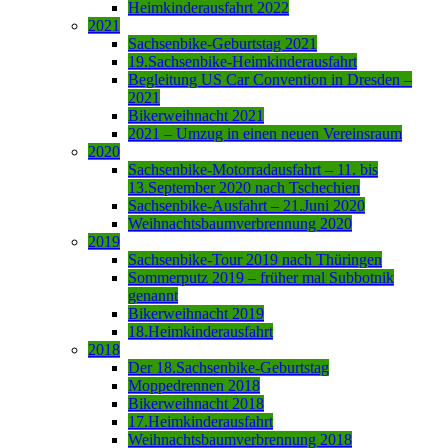
Heimkinderausfahrt 2022
2021
Sachsenbike-Geburtstag 2021
19.Sachsenbike-Heimkinderausfahrt
Begleitung US Car Convention in Dresden –
2021
Bikerweihnacht 2021
2021 – Umzug in einen neuen Vereinsraum
2020
Sachsenbike-Motorradausfahrt – 11. bis
13.September 2020 nach Tschechien
Sachsenbike-Ausfahrt – 21.Juni 2020
Weihnachtsbaumverbrennung 2020
2019
Sachsenbike-Tour 2019 nach Thüringen
Sommerputz 2019 – früher mal Subbotnik
genannt
Bikerweihnacht 2019
18.Heimkinderausfahrt
2018
Der 18.Sachsenbike-Geburtstag
Moppedrennen 2018
Bikerweihnacht 2018
17.Heimkinderausfahrt
Weihnachtsbaumverbrennung 2018