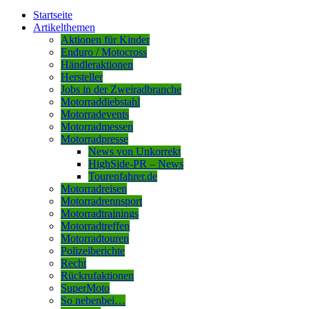
Startseite
Artikelthemen
Aktionen für Kinder
Enduro / Motocross
Händleraktionen
Hersteller
Jobs in der Zweiradbranche
Motorraddiebstahl
Motorradevents
Motorradmessen
Motorradpresse
News von Unkorrekt
HighSide-PR – News
Tourenfahrer.de
Motorradreisen
Motorradrennsport
Motorradtrainings
Motorradtreffen
Motorradtouren
Polizeiberichte
Recht
Rückrufaktionen
SuperMoto
So nebenbei…