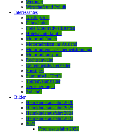
Werbung
Wirtschaft und Politik
Interessantes
Ausflugziele
Fahrschulen
Freie Motorradwerkstätten
Hotels/Unterkünfte
Motorradhändler
Motorradreisen ins Ausland
Motorradrenn- / sicherheitstrainings
Motorradtransporte
Rechtsanwälte
Reifendienste/Hersteller
Sonstiges
Stammtische/Treffs
Tourenveranstalter
Versicherungen
Zubehör
Bilder
Heimkinderausfahrt 2026
Heimkinderausfahrt 2025
Heimkinderausfahrt 2024
Heimkinderausfahrt 2023
2022
Vereinssausfahrt 2022