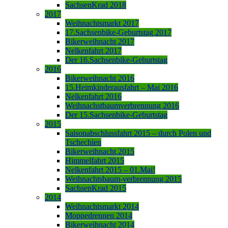
SachsenKrad 2018
2017
Weihnachtsmarkt 2017
17.Sachsenbike-Geburtstag 2017
Bikerweihnacht 2017
Nelkenfahrt 2017
Der 16.Sachsenbike-Geburtstag
2016
Bikerweihnacht 2016
15.Heimkinderausfahrt – Mai 2016
Nelkenfahrt 2016
Weihnachstbaumverbrennung 2016
Der 15.Sachsenbike-Geburtstag
2015
Saisonabschlussfahrt 2015 – durch Polen und
Tschechien
Bikerweihnacht 2015
Himmelfahrt 2015
Nelkenfahrt 2015 – 01.Mai!
Weihnachtsbaum-verbrennung 2015
SachsenKrad 2015
2014
Weihnachtsmarkt 2014
Moppedrennen 2014
Bikerweihnacht 2014