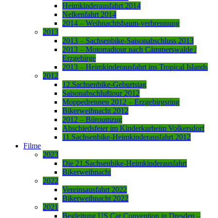
Heimkinderausfahrt 2014
Nelkenfahrt 2014
2014 – Weihnachtsbaum-verbrennung
2013
2013 – Sachsenbike-Saisonabschluss 2013
2013 – Motorradtour nach Cämmerswalde /
Erzgebirge
2013 – Heimkinderausfahrt ins Tropical Islands
2012
12.Sachsenbike-Geburtstag
Saisonabschlußtour 2012
Moppedrennen 2012 – Erzgebirgsring
Bikerweihnacht 2012
2012 – Büroumzug
Abschiedsfeier im Kinderkurheim Volkersdorf
11.Sachsenbike-Heimkinderausfahrt 2012
Filme
2023
Die 21.Sachsenbike-Heimkinderausfahrt
Bikerweihnacht
2022
Vereinsausfahrt 2022
Bikerweihnacht 2022
2021
Begleitung US Car Convention in Dresden –