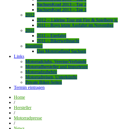
SachsenKrad 2013 – Tag 2
SachsenKrad 2013 – Tag 3
2012
2012 – 1.kleine Tour mit Fire & Spielberg jr.
2011 – Roys letzte Ausfahrt im November
2011
2011 – Eierfahrt
2011 – Bikerweihnacht
Sonstiges
Das Motorradland Sachsen
Links
Motorradclubs, Vereine/Verbände
Motorradhersteller und Importeure
Motorradzubehör
Motorradreisen, Unterkünfte
Private Biker-Seiten
Termin eintragen
Home
/
Hersteller
/
Motorradpresse
/
News