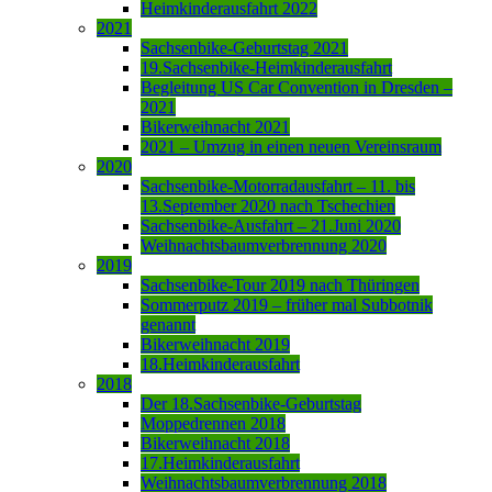
Heimkinderausfahrt 2022
2021
Sachsenbike-Geburtstag 2021
19.Sachsenbike-Heimkinderausfahrt
Begleitung US Car Convention in Dresden –
2021
Bikerweihnacht 2021
2021 – Umzug in einen neuen Vereinsraum
2020
Sachsenbike-Motorradausfahrt – 11. bis
13.September 2020 nach Tschechien
Sachsenbike-Ausfahrt – 21.Juni 2020
Weihnachtsbaumverbrennung 2020
2019
Sachsenbike-Tour 2019 nach Thüringen
Sommerputz 2019 – früher mal Subbotnik
genannt
Bikerweihnacht 2019
18.Heimkinderausfahrt
2018
Der 18.Sachsenbike-Geburtstag
Moppedrennen 2018
Bikerweihnacht 2018
17.Heimkinderausfahrt
Weihnachtsbaumverbrennung 2018