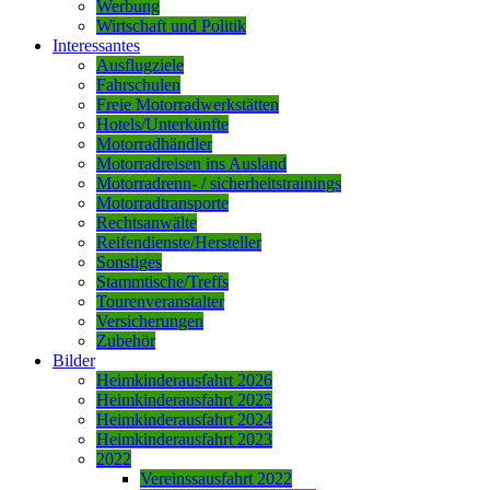
Werbung
Wirtschaft und Politik
Interessantes
Ausflugziele
Fahrschulen
Freie Motorradwerkstätten
Hotels/Unterkünfte
Motorradhändler
Motorradreisen ins Ausland
Motorradrenn- / sicherheitstrainings
Motorradtransporte
Rechtsanwälte
Reifendienste/Hersteller
Sonstiges
Stammtische/Treffs
Tourenveranstalter
Versicherungen
Zubehör
Bilder
Heimkinderausfahrt 2026
Heimkinderausfahrt 2025
Heimkinderausfahrt 2024
Heimkinderausfahrt 2023
2022
Vereinssausfahrt 2022