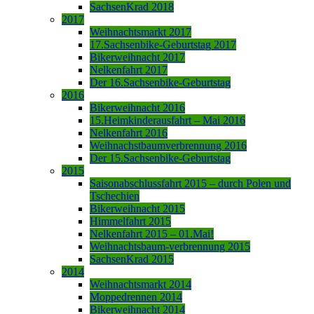
SachsenKrad 2018
2017
Weihnachtsmarkt 2017
17.Sachsenbike-Geburtstag 2017
Bikerweihnacht 2017
Nelkenfahrt 2017
Der 16.Sachsenbike-Geburtstag
2016
Bikerweihnacht 2016
15.Heimkinderausfahrt – Mai 2016
Nelkenfahrt 2016
Weihnachstbaumverbrennung 2016
Der 15.Sachsenbike-Geburtstag
2015
Saisonabschlussfahrt 2015 – durch Polen und
Tschechien
Bikerweihnacht 2015
Himmelfahrt 2015
Nelkenfahrt 2015 – 01.Mai!
Weihnachtsbaum-verbrennung 2015
SachsenKrad 2015
2014
Weihnachtsmarkt 2014
Moppedrennen 2014
Bikerweihnacht 2014