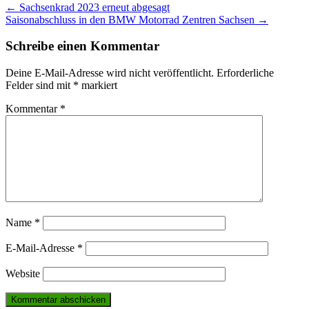
Post
←
Sachsenkrad 2023 erneut abgesagt
Saisonabschluss in den BMW Motorrad Zentren Sachsen
→
navigation
Schreibe einen Kommentar
Deine E-Mail-Adresse wird nicht veröffentlicht.
Erforderliche
Felder sind mit
*
markiert
Kommentar
*
Name
*
E-Mail-Adresse
*
Website