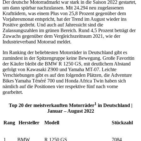
Der deutsche Motorradmarkt war stark in die Saison 2022 gestartet,
um dann spürbar nachzulassen. Mit 24.294 neu zugelassenen
Krafträdern, was einem Plus von 25,8 Prozent gegenüber dem
Vorjahresmonat entspricht, hat der Trend im August wieder ins
Positive gedreht. Und auch auf Jahressicht sind die
Zulassungszahlen im grünen Bereich. Rund 4,5 Prozent beträgt der
Zuwachs gegenüber dem Vergleichszeitraum 2021, wie der
Industrieverband Motorrad meldet.
Im Ranking der beliebtesten Motorräder in Deutschland gibt es
zumindest in der Spitzengruppe keine Bewegung. Große Favoritin
der Käufer bleibt die BMW R 1250 GS, mit deutlichem Abstand
gefolgt von Kawasaki Z900 und Yamaha MT-07. Leichte
Verschiebungen gibt es auf den folgenden Plätzen, die Adventure
Bikes Yamaha Ténéré 700 und Honda Africa Twin haben sich
nämlich auf die Positionen vier respektive fünf nach vorne
gearbeitet.
1
Top 20 der meistverkauften Motorräder
in Deutschland |
Januar – August 2022
Rang
Hersteller
Modell
Stückzahl
1
BMW
R 1250 GS
7084