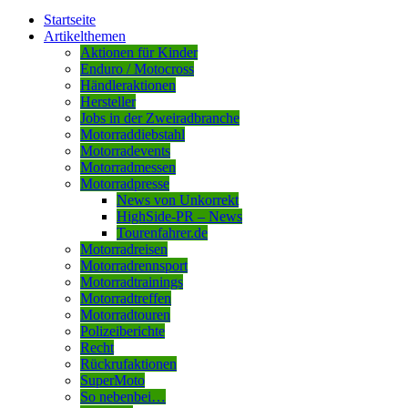
Startseite
Artikelthemen
Aktionen für Kinder
Enduro / Motocross
Händleraktionen
Hersteller
Jobs in der Zweiradbranche
Motorraddiebstahl
Motorradevents
Motorradmessen
Motorradpresse
News von Unkorrekt
HighSide-PR – News
Tourenfahrer.de
Motorradreisen
Motorradrennsport
Motorradtrainings
Motorradtreffen
Motorradtouren
Polizeiberichte
Recht
Rückrufaktionen
SuperMoto
So nebenbei…