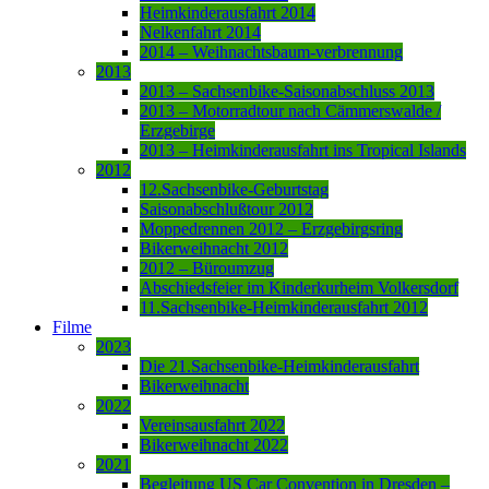
Heimkinderausfahrt 2014
Nelkenfahrt 2014
2014 – Weihnachtsbaum-verbrennung
2013
2013 – Sachsenbike-Saisonabschluss 2013
2013 – Motorradtour nach Cämmerswalde /
Erzgebirge
2013 – Heimkinderausfahrt ins Tropical Islands
2012
12.Sachsenbike-Geburtstag
Saisonabschlußtour 2012
Moppedrennen 2012 – Erzgebirgsring
Bikerweihnacht 2012
2012 – Büroumzug
Abschiedsfeier im Kinderkurheim Volkersdorf
11.Sachsenbike-Heimkinderausfahrt 2012
Filme
2023
Die 21.Sachsenbike-Heimkinderausfahrt
Bikerweihnacht
2022
Vereinsausfahrt 2022
Bikerweihnacht 2022
2021
Begleitung US Car Convention in Dresden –