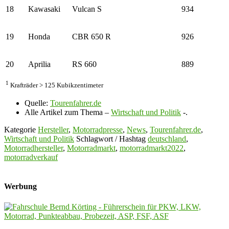
18
Kawasaki
Vulcan S
934
19
Honda
CBR 650 R
926
20
Aprilia
RS 660
889
1
Krafträder > 125 Kubikzentimeter
Quelle:
Tourenfahrer.de
Alle Artikel zum Thema –
Wirtschaft und Politik
-.
Kategorie
Hersteller
,
Motorradpresse
,
News
,
Tourenfahrer.de
,
Wirtschaft und Politik
Schlagwort / Hashtag
deutschland
,
Motorradhersteller
,
Motorradmarkt
,
motorradmarkt2022
,
motorradverkauf
Werbung