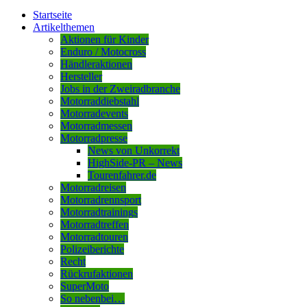
Startseite
Artikelthemen
Aktionen für Kinder
Enduro / Motocross
Händleraktionen
Hersteller
Jobs in der Zweiradbranche
Motorraddiebstahl
Motorradevents
Motorradmessen
Motorradpresse
News von Unkorrekt
HighSide-PR – News
Tourenfahrer.de
Motorradreisen
Motorradrennsport
Motorradtrainings
Motorradtreffen
Motorradtouren
Polizeiberichte
Recht
Rückrufaktionen
SuperMoto
So nebenbei…