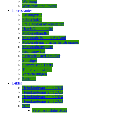
Werbung
Wirtschaft und Politik
Interessantes
Ausflugziele
Fahrschulen
Freie Motorradwerkstätten
Hotels/Unterkünfte
Motorradhändler
Motorradreisen ins Ausland
Motorradrenn- / sicherheitstrainings
Motorradtransporte
Rechtsanwälte
Reifendienste/Hersteller
Sonstiges
Stammtische/Treffs
Tourenveranstalter
Versicherungen
Zubehör
Bilder
Heimkinderausfahrt 2026
Heimkinderausfahrt 2025
Heimkinderausfahrt 2024
Heimkinderausfahrt 2023
2022
Vereinssausfahrt 2022