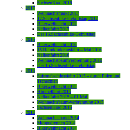
SachsenKrad 2018
2017
Weihnachtsmarkt 2017
17.Sachsenbike-Geburtstag 2017
Bikerweihnacht 2017
Nelkenfahrt 2017
Der 16.Sachsenbike-Geburtstag
2016
Bikerweihnacht 2016
15.Heimkinderausfahrt – Mai 2016
Nelkenfahrt 2016
Weihnachstbaumverbrennung 2016
Der 15.Sachsenbike-Geburtstag
2015
Saisonabschlussfahrt 2015 – durch Polen und
Tschechien
Bikerweihnacht 2015
Himmelfahrt 2015
Nelkenfahrt 2015 – 01.Mai!
Weihnachtsbaum-verbrennung 2015
SachsenKrad 2015
2014
Weihnachtsmarkt 2014
Moppedrennen 2014
Bikerweihnacht 2014