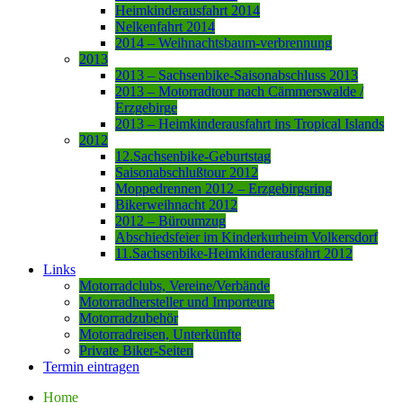
Heimkinderausfahrt 2014
Nelkenfahrt 2014
2014 – Weihnachtsbaum-verbrennung
2013
2013 – Sachsenbike-Saisonabschluss 2013
2013 – Motorradtour nach Cämmerswalde /
Erzgebirge
2013 – Heimkinderausfahrt ins Tropical Islands
2012
12.Sachsenbike-Geburtstag
Saisonabschlußtour 2012
Moppedrennen 2012 – Erzgebirgsring
Bikerweihnacht 2012
2012 – Büroumzug
Abschiedsfeier im Kinderkurheim Volkersdorf
11.Sachsenbike-Heimkinderausfahrt 2012
Links
Motorradclubs, Vereine/Verbände
Motorradhersteller und Importeure
Motorradzubehör
Motorradreisen, Unterkünfte
Private Biker-Seiten
Termin eintragen
Home