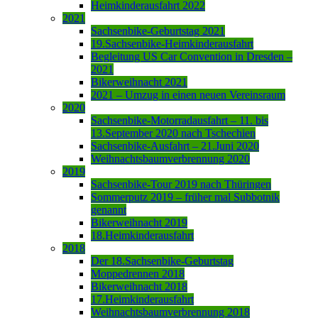
Heimkinderausfahrt 2022
2021
Sachsenbike-Geburtstag 2021
19.Sachsenbike-Heimkinderausfahrt
Begleitung US Car Convention in Dresden –
2021
Bikerweihnacht 2021
2021 – Umzug in einen neuen Vereinsraum
2020
Sachsenbike-Motorradausfahrt – 11. bis
13.September 2020 nach Tschechien
Sachsenbike-Ausfahrt – 21.Juni 2020
Weihnachtsbaumverbrennung 2020
2019
Sachsenbike-Tour 2019 nach Thüringen
Sommerputz 2019 – früher mal Subbotnik
genannt
Bikerweihnacht 2019
18.Heimkinderausfahrt
2018
Der 18.Sachsenbike-Geburtstag
Moppedrennen 2018
Bikerweihnacht 2018
17.Heimkinderausfahrt
Weihnachtsbaumverbrennung 2018