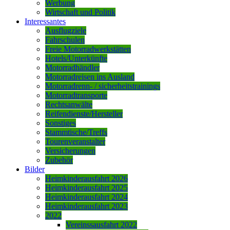
Werbung
Wirtschaft und Politik
Interessantes
Ausflugziele
Fahrschulen
Freie Motorradwerkstätten
Hotels/Unterkünfte
Motorradhändler
Motorradreisen ins Ausland
Motorradrenn- / sicherheitstrainings
Motorradtransporte
Rechtsanwälte
Reifendienste/Hersteller
Sonstiges
Stammtische/Treffs
Tourenveranstalter
Versicherungen
Zubehör
Bilder
Heimkinderausfahrt 2026
Heimkinderausfahrt 2025
Heimkinderausfahrt 2024
Heimkinderausfahrt 2023
2022
Vereinssausfahrt 2022