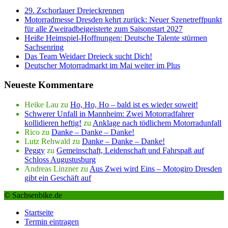
29. Zschorlauer Dreieckrennen
Motorradmesse Dresden kehrt zurück: Neuer Szenetreffpunkt
für alle Zweiradbeigeisterte zum Saisonstart 2027
Heiße Heimspiel-Hoffnungen: Deutsche Talente stürmen
Sachsenring
Das Team Weidaer Dreieck sucht Dich!
Deutscher Motorradmarkt im Mai weiter im Plus
Neueste Kommentare
Heike Lau
zu
Ho, Ho, Ho – bald ist es wieder soweit!
Schwerer Unfall in Mannheim: Zwei Motorradfahrer
kollidieren heftig!
zu
Anklage nach tödlichem Motorradunfall
Rico
zu
Danke – Danke – Danke!
Lutz Rehwald
zu
Danke – Danke – Danke!
Peggy
zu
Gemeinschaft, Leidenschaft und Fahrspaß auf
Schloss Augustusburg
Andreas Linzner
zu
Aus Zwei wird Eins – Motogiro Dresden
gibt ein Geschäft auf
© Sachsenbike.de
Startseite
Termin eintragen