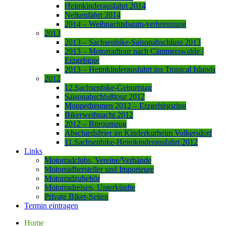
Heimkinderausfahrt 2014
Nelkenfahrt 2014
2014 – Weihnachtsbaum-verbrennung
2013
2013 – Sachsenbike-Saisonabschluss 2013
2013 – Motorradtour nach Cämmerswalde /
Erzgebirge
2013 – Heimkinderausfahrt ins Tropical Islands
2012
12.Sachsenbike-Geburtstag
Saisonabschlußtour 2012
Moppedrennen 2012 – Erzgebirgsring
Bikerweihnacht 2012
2012 – Büroumzug
Abschiedsfeier im Kinderkurheim Volkersdorf
11.Sachsenbike-Heimkinderausfahrt 2012
Links
Motorradclubs, Vereine/Verbände
Motorradhersteller und Importeure
Motorradzubehör
Motorradreisen, Unterkünfte
Private Biker-Seiten
Termin eintragen
Home