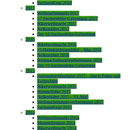
SachsenKrad 2018
2017
Weihnachtsmarkt 2017
17.Sachsenbike-Geburtstag 2017
Bikerweihnacht 2017
Nelkenfahrt 2017
Der 16.Sachsenbike-Geburtstag
2016
Bikerweihnacht 2016
15.Heimkinderausfahrt – Mai 2016
Nelkenfahrt 2016
Weihnachstbaumverbrennung 2016
Der 15.Sachsenbike-Geburtstag
2015
Saisonabschlussfahrt 2015 – durch Polen und
Tschechien
Bikerweihnacht 2015
Himmelfahrt 2015
Nelkenfahrt 2015 – 01.Mai!
Weihnachtsbaum-verbrennung 2015
SachsenKrad 2015
2014
Weihnachtsmarkt 2014
Moppedrennen 2014
Bikerweihnacht 2014