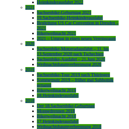
Heimkinderausfahrt 2022
2021
Sachsenbike-Geburtstag 2021
19.Sachsenbike-Heimkinderausfahrt
Begleitung US Car Convention in Dresden –
2021
Bikerweihnacht 2021
2021 – Umzug in einen neuen Vereinsraum
2020
Sachsenbike-Motorradausfahrt – 11. bis
13.September 2020 nach Tschechien
Sachsenbike-Ausfahrt – 21.Juni 2020
Weihnachtsbaumverbrennung 2020
2019
Sachsenbike-Tour 2019 nach Thüringen
Sommerputz 2019 – früher mal Subbotnik
genannt
Bikerweihnacht 2019
18.Heimkinderausfahrt
2018
Der 18.Sachsenbike-Geburtstag
Moppedrennen 2018
Bikerweihnacht 2018
17.Heimkinderausfahrt
Weihnachtsbaumverbrennung 2018