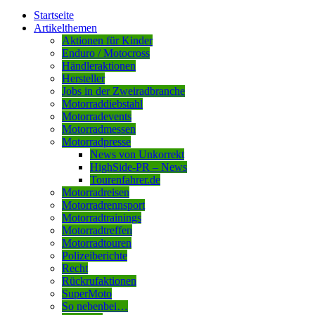
Startseite
Artikelthemen
Aktionen für Kinder
Enduro / Motocross
Händleraktionen
Hersteller
Jobs in der Zweiradbranche
Motorraddiebstahl
Motorradevents
Motorradmessen
Motorradpresse
News von Unkorrekt
HighSide-PR – News
Tourenfahrer.de
Motorradreisen
Motorradrennsport
Motorradtrainings
Motorradtreffen
Motorradtouren
Polizeiberichte
Recht
Rückrufaktionen
SuperMoto
So nebenbei…