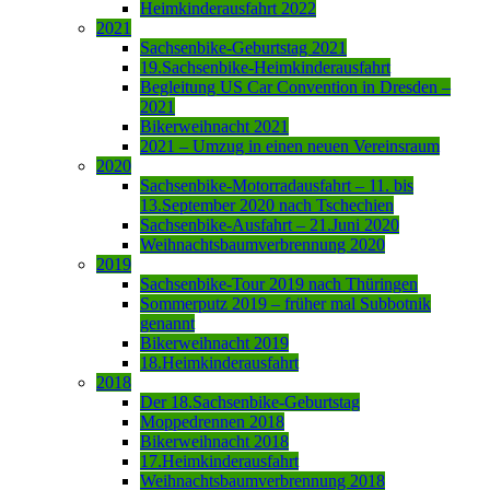
Heimkinderausfahrt 2022
2021
Sachsenbike-Geburtstag 2021
19.Sachsenbike-Heimkinderausfahrt
Begleitung US Car Convention in Dresden –
2021
Bikerweihnacht 2021
2021 – Umzug in einen neuen Vereinsraum
2020
Sachsenbike-Motorradausfahrt – 11. bis
13.September 2020 nach Tschechien
Sachsenbike-Ausfahrt – 21.Juni 2020
Weihnachtsbaumverbrennung 2020
2019
Sachsenbike-Tour 2019 nach Thüringen
Sommerputz 2019 – früher mal Subbotnik
genannt
Bikerweihnacht 2019
18.Heimkinderausfahrt
2018
Der 18.Sachsenbike-Geburtstag
Moppedrennen 2018
Bikerweihnacht 2018
17.Heimkinderausfahrt
Weihnachtsbaumverbrennung 2018