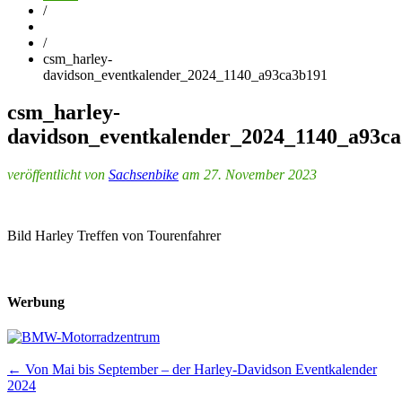
/
/
csm_harley-
davidson_eventkalender_2024_1140_a93ca3b191
csm_harley-
davidson_eventkalender_2024_1140_a93c
veröffentlicht von
Sachsenbike
am 27. November 2023
Bild Harley Treffen von Tourenfahrer
Werbung
Post
←
Von Mai bis September – der Harley-Davidson Eventkalender
2024
navigation