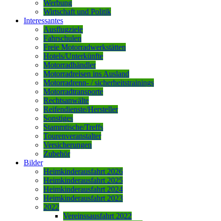
Werbung
Wirtschaft und Politik
Interessantes
Ausflugziele
Fahrschulen
Freie Motorradwerkstätten
Hotels/Unterkünfte
Motorradhändler
Motorradreisen ins Ausland
Motorradrenn- / sicherheitstrainings
Motorradtransporte
Rechtsanwälte
Reifendienste/Hersteller
Sonstiges
Stammtische/Treffs
Tourenveranstalter
Versicherungen
Zubehör
Bilder
Heimkinderausfahrt 2026
Heimkinderausfahrt 2025
Heimkinderausfahrt 2024
Heimkinderausfahrt 2023
2022
Vereinssausfahrt 2022