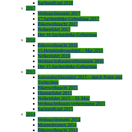
SachsenKrad 2018
2017
Weihnachtsmarkt 2017
17.Sachsenbike-Geburtstag 2017
Bikerweihnacht 2017
Nelkenfahrt 2017
Der 16.Sachsenbike-Geburtstag
2016
Bikerweihnacht 2016
15.Heimkinderausfahrt – Mai 2016
Nelkenfahrt 2016
Weihnachstbaumverbrennung 2016
Der 15.Sachsenbike-Geburtstag
2015
Saisonabschlussfahrt 2015 – durch Polen und
Tschechien
Bikerweihnacht 2015
Himmelfahrt 2015
Nelkenfahrt 2015 – 01.Mai!
Weihnachtsbaum-verbrennung 2015
SachsenKrad 2015
2014
Weihnachtsmarkt 2014
Moppedrennen 2014
Bikerweihnacht 2014