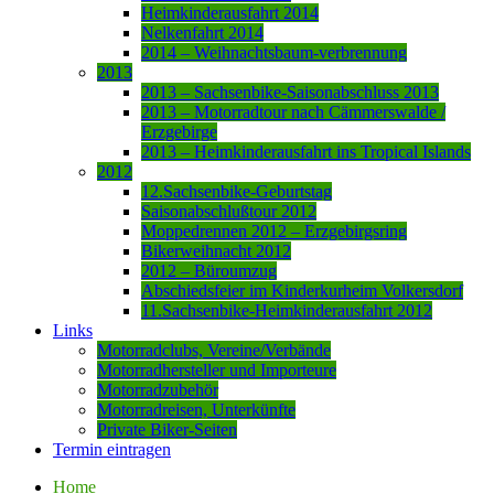
Heimkinderausfahrt 2014
Nelkenfahrt 2014
2014 – Weihnachtsbaum-verbrennung
2013
2013 – Sachsenbike-Saisonabschluss 2013
2013 – Motorradtour nach Cämmerswalde /
Erzgebirge
2013 – Heimkinderausfahrt ins Tropical Islands
2012
12.Sachsenbike-Geburtstag
Saisonabschlußtour 2012
Moppedrennen 2012 – Erzgebirgsring
Bikerweihnacht 2012
2012 – Büroumzug
Abschiedsfeier im Kinderkurheim Volkersdorf
11.Sachsenbike-Heimkinderausfahrt 2012
Links
Motorradclubs, Vereine/Verbände
Motorradhersteller und Importeure
Motorradzubehör
Motorradreisen, Unterkünfte
Private Biker-Seiten
Termin eintragen
Home