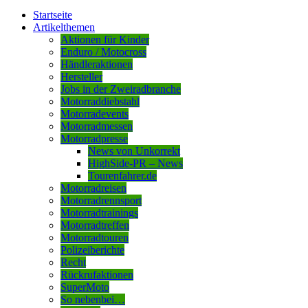
Startseite
Artikelthemen
Aktionen für Kinder
Enduro / Motocross
Händleraktionen
Hersteller
Jobs in der Zweiradbranche
Motorraddiebstahl
Motorradevents
Motorradmessen
Motorradpresse
News von Unkorrekt
HighSide-PR – News
Tourenfahrer.de
Motorradreisen
Motorradrennsport
Motorradtrainings
Motorradtreffen
Motorradtouren
Polizeiberichte
Recht
Rückrufaktionen
SuperMoto
So nebenbei…