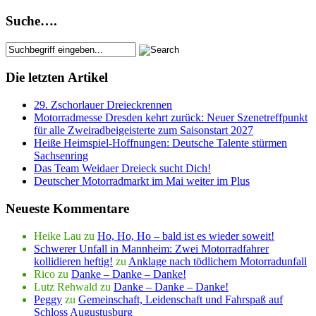
Suche….
Die letzten Artikel
29. Zschorlauer Dreieckrennen
Motorradmesse Dresden kehrt zurück: Neuer Szenetreffpunkt
für alle Zweiradbeigeisterte zum Saisonstart 2027
Heiße Heimspiel-Hoffnungen: Deutsche Talente stürmen
Sachsenring
Das Team Weidaer Dreieck sucht Dich!
Deutscher Motorradmarkt im Mai weiter im Plus
Neueste Kommentare
Heike Lau
zu
Ho, Ho, Ho – bald ist es wieder soweit!
Schwerer Unfall in Mannheim: Zwei Motorradfahrer
kollidieren heftig!
zu
Anklage nach tödlichem Motorradunfall
Rico
zu
Danke – Danke – Danke!
Lutz Rehwald
zu
Danke – Danke – Danke!
Peggy
zu
Gemeinschaft, Leidenschaft und Fahrspaß auf
Schloss Augustusburg