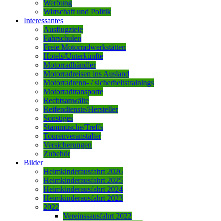
Werbung
Wirtschaft und Politik
Interessantes
Ausflugziele
Fahrschulen
Freie Motorradwerkstätten
Hotels/Unterkünfte
Motorradhändler
Motorradreisen ins Ausland
Motorradrenn- / sicherheitstrainings
Motorradtransporte
Rechtsanwälte
Reifendienste/Hersteller
Sonstiges
Stammtische/Treffs
Tourenveranstalter
Versicherungen
Zubehör
Bilder
Heimkinderausfahrt 2026
Heimkinderausfahrt 2025
Heimkinderausfahrt 2024
Heimkinderausfahrt 2023
2022
Vereinssausfahrt 2022