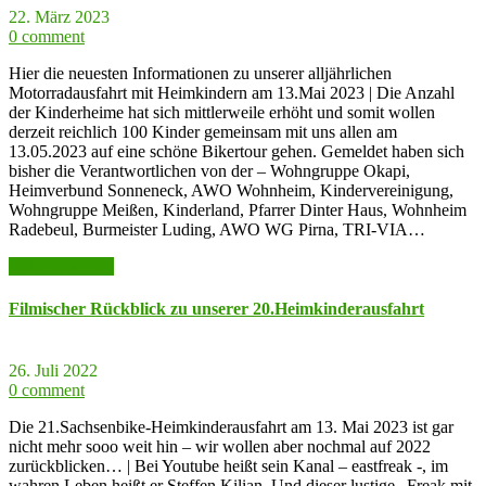
22. März 2023
0 comment
Hier die neuesten Informationen zu unserer alljährlichen
Motorradausfahrt mit Heimkindern am 13.Mai 2023 | Die Anzahl
der Kinderheime hat sich mittlerweile erhöht und somit wollen
derzeit reichlich 100 Kinder gemeinsam mit uns allen am
13.05.2023 auf eine schöne Bikertour gehen. Gemeldet haben sich
bisher die Verantwortlichen von der – Wohngruppe Okapi,
Heimverbund Sonneneck, AWO Wohnheim, Kindervereinigung,
Wohngruppe Meißen, Kinderland, Pfarrer Dinter Haus, Wohnheim
Radebeul, Burmeister Luding, AWO WG Pirna, TRI-VIA…
weiter lesen >>
Filmischer Rückblick zu unserer 20.Heimkinderausfahrt
26. Juli 2022
0 comment
Die 21.Sachsenbike-Heimkinderausfahrt am 13. Mai 2023 ist gar
nicht mehr sooo weit hin – wir wollen aber nochmal auf 2022
zurückblicken… | Bei Youtube heißt sein Kanal – eastfreak -, im
wahren Leben heißt er Steffen Kilian. Und dieser lustige „Freak mit