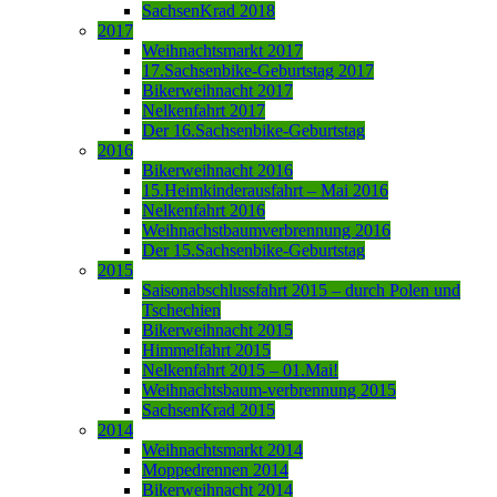
SachsenKrad 2018
2017
Weihnachtsmarkt 2017
17.Sachsenbike-Geburtstag 2017
Bikerweihnacht 2017
Nelkenfahrt 2017
Der 16.Sachsenbike-Geburtstag
2016
Bikerweihnacht 2016
15.Heimkinderausfahrt – Mai 2016
Nelkenfahrt 2016
Weihnachstbaumverbrennung 2016
Der 15.Sachsenbike-Geburtstag
2015
Saisonabschlussfahrt 2015 – durch Polen und
Tschechien
Bikerweihnacht 2015
Himmelfahrt 2015
Nelkenfahrt 2015 – 01.Mai!
Weihnachtsbaum-verbrennung 2015
SachsenKrad 2015
2014
Weihnachtsmarkt 2014
Moppedrennen 2014
Bikerweihnacht 2014