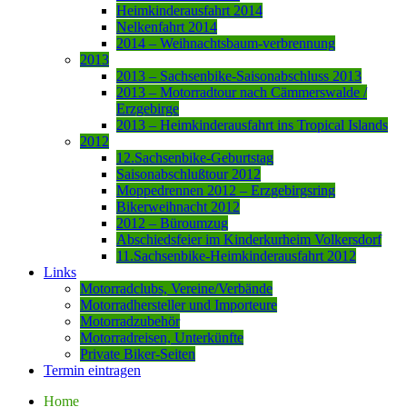
Heimkinderausfahrt 2014
Nelkenfahrt 2014
2014 – Weihnachtsbaum-verbrennung
2013
2013 – Sachsenbike-Saisonabschluss 2013
2013 – Motorradtour nach Cämmerswalde /
Erzgebirge
2013 – Heimkinderausfahrt ins Tropical Islands
2012
12.Sachsenbike-Geburtstag
Saisonabschlußtour 2012
Moppedrennen 2012 – Erzgebirgsring
Bikerweihnacht 2012
2012 – Büroumzug
Abschiedsfeier im Kinderkurheim Volkersdorf
11.Sachsenbike-Heimkinderausfahrt 2012
Links
Motorradclubs, Vereine/Verbände
Motorradhersteller und Importeure
Motorradzubehör
Motorradreisen, Unterkünfte
Private Biker-Seiten
Termin eintragen
Home