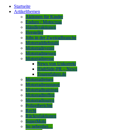
Startseite
Artikelthemen
Aktionen für Kinder
Enduro / Motocross
Händleraktionen
Hersteller
Jobs in der Zweiradbranche
Motorraddiebstahl
Motorradevents
Motorradmessen
Motorradpresse
News von Unkorrekt
HighSide-PR – News
Tourenfahrer.de
Motorradreisen
Motorradrennsport
Motorradtrainings
Motorradtreffen
Motorradtouren
Polizeiberichte
Recht
Rückrufaktionen
SuperMoto
So nebenbei…