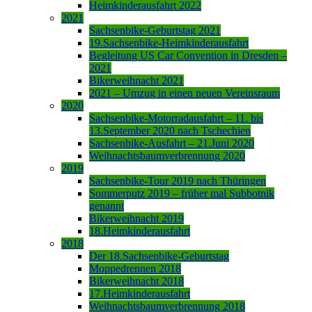
Heimkinderausfahrt 2022
2021
Sachsenbike-Geburtstag 2021
19.Sachsenbike-Heimkinderausfahrt
Begleitung US Car Convention in Dresden –
2021
Bikerweihnacht 2021
2021 – Umzug in einen neuen Vereinsraum
2020
Sachsenbike-Motorradausfahrt – 11. bis
13.September 2020 nach Tschechien
Sachsenbike-Ausfahrt – 21.Juni 2020
Weihnachtsbaumverbrennung 2020
2019
Sachsenbike-Tour 2019 nach Thüringen
Sommerputz 2019 – früher mal Subbotnik
genannt
Bikerweihnacht 2019
18.Heimkinderausfahrt
2018
Der 18.Sachsenbike-Geburtstag
Moppedrennen 2018
Bikerweihnacht 2018
17.Heimkinderausfahrt
Weihnachtsbaumverbrennung 2018