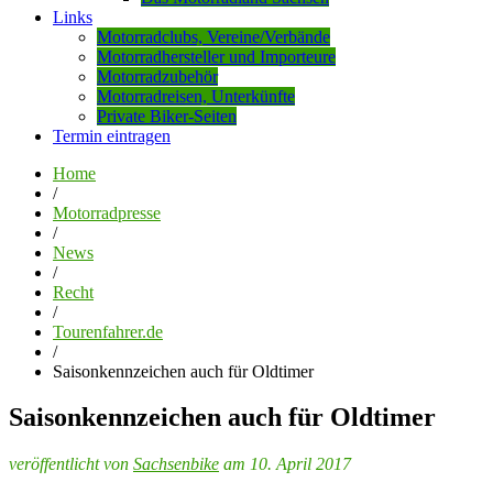
Links
Motorradclubs, Vereine/Verbände
Motorradhersteller und Importeure
Motorradzubehör
Motorradreisen, Unterkünfte
Private Biker-Seiten
Termin eintragen
Home
/
Motorradpresse
/
News
/
Recht
/
Tourenfahrer.de
/
Saisonkennzeichen auch für Oldtimer
Saisonkennzeichen auch für Oldtimer
veröffentlicht von
Sachsenbike
am 10. April 2017