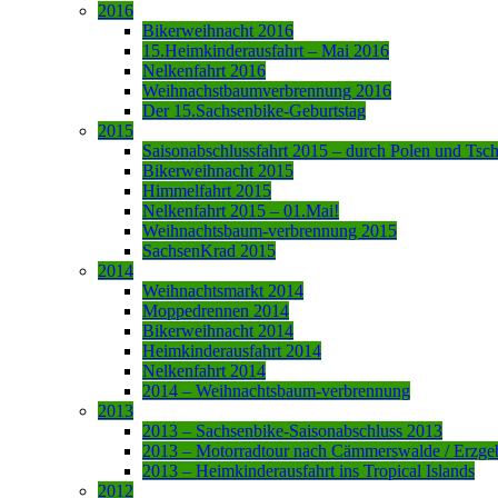
2016
Bikerweihnacht 2016
15.Heimkinderausfahrt – Mai 2016
Nelkenfahrt 2016
Weihnachstbaumverbrennung 2016
Der 15.Sachsenbike-Geburtstag
2015
Saisonabschlussfahrt 2015 – durch Polen und Tsc
Bikerweihnacht 2015
Himmelfahrt 2015
Nelkenfahrt 2015 – 01.Mai!
Weihnachtsbaum-verbrennung 2015
SachsenKrad 2015
2014
Weihnachtsmarkt 2014
Moppedrennen 2014
Bikerweihnacht 2014
Heimkinderausfahrt 2014
Nelkenfahrt 2014
2014 – Weihnachtsbaum-verbrennung
2013
2013 – Sachsenbike-Saisonabschluss 2013
2013 – Motorradtour nach Cämmerswalde / Erzge
2013 – Heimkinderausfahrt ins Tropical Islands
2012