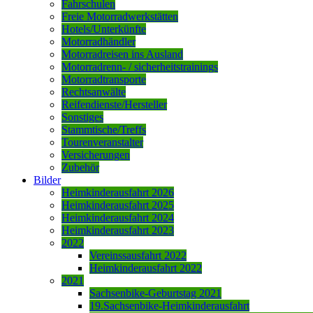
Fahrschulen
Freie Motorradwerkstätten
Hotels/Unterkünfte
Motorradhändler
Motorradreisen ins Ausland
Motorradrenn- / sicherheitstrainings
Motorradtransporte
Rechtsanwälte
Reifendienste/Hersteller
Sonstiges
Stammtische/Treffs
Tourenveranstalter
Versicherungen
Zubehör
Bilder
Heimkinderausfahrt 2026
Heimkinderausfahrt 2025
Heimkinderausfahrt 2024
Heimkinderausfahrt 2023
2022
Vereinssausfahrt 2022
Heimkinderausfahrt 2022
2021
Sachsenbike-Geburtstag 2021
19.Sachsenbike-Heimkinderausfahrt