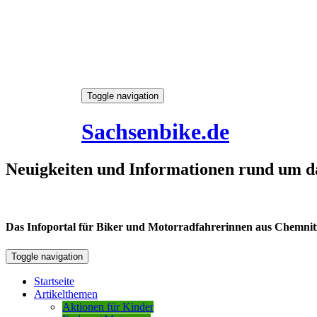
Skip
Toggle navigation
to
7. August 2026
content
Sachsenbike.de
Neuigkeiten und Informationen rund um d
Das Infoportal für Biker und Motorradfahrerinnen aus Chemnitz /
Toggle navigation
Startseite
Artikelthemen
Aktionen für Kinder