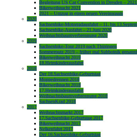
Begleitung US Car Convention in Dresden – 2021
Bikerweihnacht 2021
2021 – Umzug in einen neuen Vereinsraum
2020
Sachsenbike-Motorradausfahrt – 11. bis 13.Septe
Sachsenbike-Ausfahrt – 21.Juni 2020
Weihnachtsbaumverbrennung 2020
2019
Sachsenbike-Tour 2019 nach Thüringen
Sommerputz 2019 – früher mal Subbotnik genannt
Bikerweihnacht 2019
18.Heimkinderausfahrt
2018
Der 18.Sachsenbike-Geburtstag
Moppedrennen 2018
Bikerweihnacht 2018
17.Heimkinderausfahrt
Weihnachtsbaumverbrennung 2018
SachsenKrad 2018
2017
Weihnachtsmarkt 2017
17.Sachsenbike-Geburtstag 2017
Bikerweihnacht 2017
Nelkenfahrt 2017
Der 16.Sachsenbike-Geburtstag