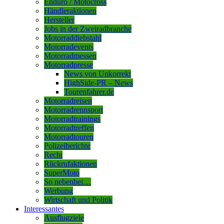
Enduro / Motocross
Händleraktionen
Hersteller
Jobs in der Zweiradbranche
Motorraddiebstahl
Motorradevents
Motorradmessen
Motorradpresse
News von Unkorrekt
HighSide-PR – News
Tourenfahrer.de
Motorradreisen
Motorradrennsport
Motorradtrainings
Motorradtreffen
Motorradtouren
Polizeiberichte
Recht
Rückrufaktionen
SuperMoto
So nebenbei…
Werbung
Wirtschaft und Politik
Interessantes
Ausflugziele