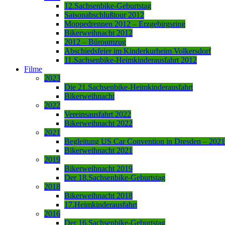
12.Sachsenbike-Geburtstag
Saisonabschlußtour 2012
Moppedrennen 2012 – Erzgebirgsring
Bikerweihnacht 2012
2012 – Büroumzug
Abschiedsfeier im Kinderkurheim Volkersdorf
11.Sachsenbike-Heimkinderausfahrt 2012
Filme
2023
Die 21.Sachsenbike-Heimkinderausfahrt
Bikerweihnacht
2022
Vereinsausfahrt 2022
Bikerweihnacht 2022
2021
Begleitung US Car Convention in Dresden – 2021
Bikerweihnacht 2021
2019
Bikerweihnacht 2019
Der 18.Sachsenbike-Geburtstag
2018
Bikerweihnacht 2018
17.Heimkinderausfahrt
2016
Der 16.Sachsenbike-Geburtstag