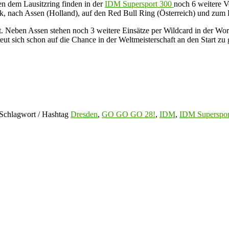
en dem Lausitzring finden in der
IDM Supersport 300
noch 6 weitere V
ck, nach Assen (Holland), auf den Red Bull Ring (Österreich) und zu
att. Neben Assen stehen noch 3 weitere Einsätze per Wildcard in der W
ut sich schon auf die Chance in der Weltmeisterschaft an den Start zu
Schlagwort / Hashtag
Dresden
,
GO GO GO 28!
,
IDM
,
IDM Superspor