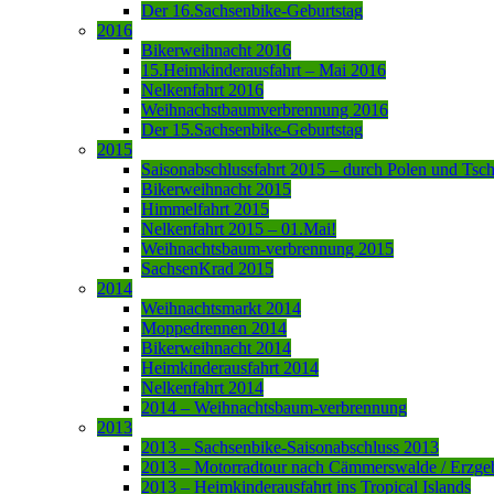
Der 16.Sachsenbike-Geburtstag
2016
Bikerweihnacht 2016
15.Heimkinderausfahrt – Mai 2016
Nelkenfahrt 2016
Weihnachstbaumverbrennung 2016
Der 15.Sachsenbike-Geburtstag
2015
Saisonabschlussfahrt 2015 – durch Polen und Tsc
Bikerweihnacht 2015
Himmelfahrt 2015
Nelkenfahrt 2015 – 01.Mai!
Weihnachtsbaum-verbrennung 2015
SachsenKrad 2015
2014
Weihnachtsmarkt 2014
Moppedrennen 2014
Bikerweihnacht 2014
Heimkinderausfahrt 2014
Nelkenfahrt 2014
2014 – Weihnachtsbaum-verbrennung
2013
2013 – Sachsenbike-Saisonabschluss 2013
2013 – Motorradtour nach Cämmerswalde / Erzge
2013 – Heimkinderausfahrt ins Tropical Islands