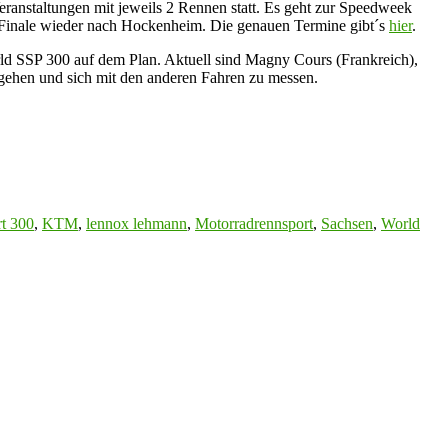
eranstaltungen mit jeweils 2 Rennen statt. Es geht zur Speedweek
m Finale wieder nach Hockenheim. Die genauen Termine gibt´s
hier
.
orld SSP 300 auf dem Plan. Aktuell sind Magny Cours (Frankreich),
 gehen und sich mit den anderen Fahren zu messen.
t 300
,
KTM
,
lennox lehmann
,
Motorradrennsport
,
Sachsen
,
World