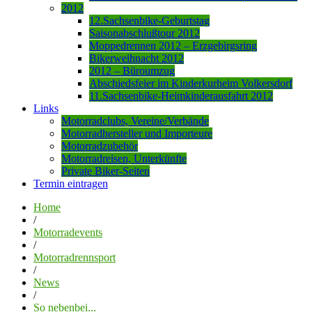
2012
12.Sachsenbike-Geburtstag
Saisonabschlußtour 2012
Moppedrennen 2012 – Erzgebirgsring
Bikerweihnacht 2012
2012 – Büroumzug
Abschiedsfeier im Kinderkurheim Volkersdorf
11.Sachsenbike-Heimkinderausfahrt 2012
Links
Motorradclubs, Vereine/Verbände
Motorradhersteller und Importeure
Motorradzubehör
Motorradreisen, Unterkünfte
Private Biker-Seiten
Termin eintragen
Home
/
Motorradevents
/
Motorradrennsport
/
News
/
So nebenbei...