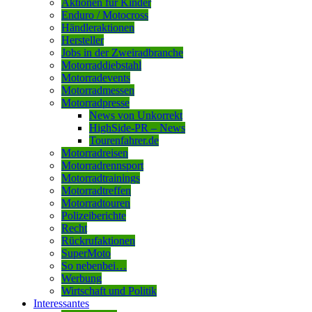
Aktionen für Kinder
Enduro / Motocross
Händleraktionen
Hersteller
Jobs in der Zweiradbranche
Motorraddiebstahl
Motorradevents
Motorradmessen
Motorradpresse
News von Unkorrekt
HighSide-PR – News
Tourenfahrer.de
Motorradreisen
Motorradrennsport
Motorradtrainings
Motorradtreffen
Motorradtouren
Polizeiberichte
Recht
Rückrufaktionen
SuperMoto
So nebenbei…
Werbung
Wirtschaft und Politik
Interessantes