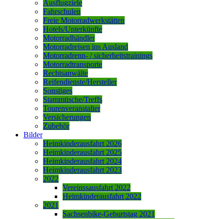
Ausflugziele
Fahrschulen
Freie Motorradwerkstätten
Hotels/Unterkünfte
Motorradhändler
Motorradreisen ins Ausland
Motorradrenn- / sicherheitstrainings
Motorradtransporte
Rechtsanwälte
Reifendienste/Hersteller
Sonstiges
Stammtische/Treffs
Tourenveranstalter
Versicherungen
Zubehör
Bilder
Heimkinderausfahrt 2026
Heimkinderausfahrt 2025
Heimkinderausfahrt 2024
Heimkinderausfahrt 2023
2022
Vereinssausfahrt 2022
Heimkinderausfahrt 2022
2021
Sachsenbike-Geburtstag 2021