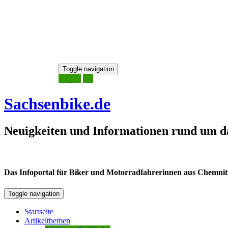
Skip
Toggle navigation
to
8. August 2026
content
Sachsenbike.de
Neuigkeiten und Informationen rund um d
Das Infoportal für Biker und Motorradfahrerinnen aus Chemnitz /
Toggle navigation
Startseite
Artikelthemen