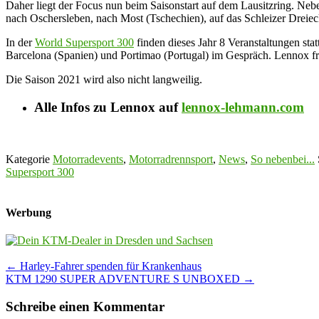
Daher liegt der Focus nun beim Saisonstart auf dem Lausitzring. Neb
nach Oschersleben, nach Most (Tschechien), auf das Schleizer Dreie
In der
World Supersport 300
finden dieses Jahr 8 Veranstaltungen st
Barcelona (Spanien) und Portimao (Portugal) im Gespräch. Lennox fre
Die Saison 2021 wird also nicht langweilig.
Alle Infos zu Lennox auf
lennox-lehmann.com
Kategorie
Motorradevents
,
Motorradrennsport
,
News
,
So nebenbei...
Supersport 300
Werbung
Post
←
Harley-Fahrer spenden für Krankenhaus
KTM 1290 SUPER ADVENTURE S UNBOXED
→
navigation
Schreibe einen Kommentar