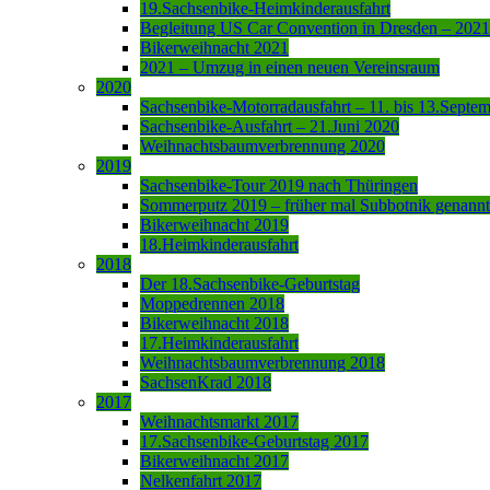
19.Sachsenbike-Heimkinderausfahrt
Begleitung US Car Convention in Dresden – 2021
Bikerweihnacht 2021
2021 – Umzug in einen neuen Vereinsraum
2020
Sachsenbike-Motorradausfahrt – 11. bis 13.Septe
Sachsenbike-Ausfahrt – 21.Juni 2020
Weihnachtsbaumverbrennung 2020
2019
Sachsenbike-Tour 2019 nach Thüringen
Sommerputz 2019 – früher mal Subbotnik genannt
Bikerweihnacht 2019
18.Heimkinderausfahrt
2018
Der 18.Sachsenbike-Geburtstag
Moppedrennen 2018
Bikerweihnacht 2018
17.Heimkinderausfahrt
Weihnachtsbaumverbrennung 2018
SachsenKrad 2018
2017
Weihnachtsmarkt 2017
17.Sachsenbike-Geburtstag 2017
Bikerweihnacht 2017
Nelkenfahrt 2017