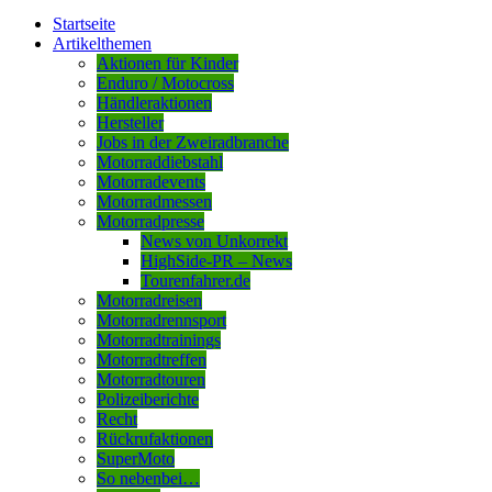
Startseite
Artikelthemen
Aktionen für Kinder
Enduro / Motocross
Händleraktionen
Hersteller
Jobs in der Zweiradbranche
Motorraddiebstahl
Motorradevents
Motorradmessen
Motorradpresse
News von Unkorrekt
HighSide-PR – News
Tourenfahrer.de
Motorradreisen
Motorradrennsport
Motorradtrainings
Motorradtreffen
Motorradtouren
Polizeiberichte
Recht
Rückrufaktionen
SuperMoto
So nebenbei…