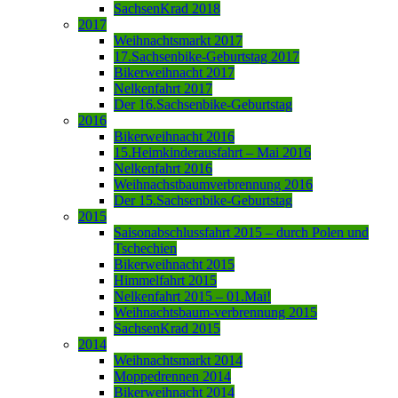
SachsenKrad 2018
2017
Weihnachtsmarkt 2017
17.Sachsenbike-Geburtstag 2017
Bikerweihnacht 2017
Nelkenfahrt 2017
Der 16.Sachsenbike-Geburtstag
2016
Bikerweihnacht 2016
15.Heimkinderausfahrt – Mai 2016
Nelkenfahrt 2016
Weihnachstbaumverbrennung 2016
Der 15.Sachsenbike-Geburtstag
2015
Saisonabschlussfahrt 2015 – durch Polen und
Tschechien
Bikerweihnacht 2015
Himmelfahrt 2015
Nelkenfahrt 2015 – 01.Mai!
Weihnachtsbaum-verbrennung 2015
SachsenKrad 2015
2014
Weihnachtsmarkt 2014
Moppedrennen 2014
Bikerweihnacht 2014