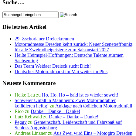
Suche….
Die letzten Artikel
29. Zschorlauer Dreieckrennen
Motorradmesse Dresden kehrt zurück: Neuer Szenetreffpunkt
für alle Zweiradbeigeisterte zum Saisonstart 2027
Heiße Heimspiel-Hoffnungen: Deutsche Talente stürmen
Sachsenring
Das Team Weidaer Dreieck sucht Dich!
Deutscher Motorradmarkt im Mai weiter im Plus
Neueste Kommentare
Heike Lau
zu
Ho, Ho, Ho – bald ist es wieder soweit!
Schwerer Unfall in Mannheim: Zwei Motorradfahrer
kollidieren heftig!
zu
Anklage nach tödlichem Motorradunfall
Rico
zu
Danke – Danke – Danke!
Lutz Rehwald
zu
Danke – Danke – Danke!
Peggy
zu
Gemeinschaft, Leidenschaft und Fahrspaß auf
Schloss Augustusburg
Andreas Linzner
zu
Aus Zwei wird Eins – Motogiro Dresden