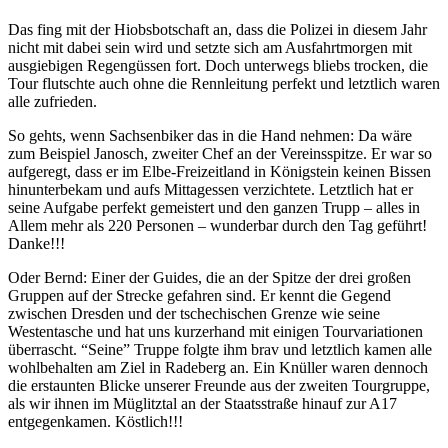
Das fing mit der Hiobsbotschaft an, dass die Polizei in diesem Jahr
nicht mit dabei sein wird und setzte sich am Ausfahrtmorgen mit
ausgiebigen Regengüssen fort. Doch unterwegs bliebs trocken, die
Tour flutschte auch ohne die Rennleitung perfekt und letztlich waren
alle zufrieden.
So gehts, wenn Sachsenbiker das in die Hand nehmen: Da wäre
zum Beispiel Janosch, zweiter Chef an der Vereinsspitze. Er war so
aufgeregt, dass er im Elbe-Freizeitland in Königstein keinen Bissen
hinunterbekam und aufs Mittagessen verzichtete. Letztlich hat er
seine Aufgabe perfekt gemeistert und den ganzen Trupp – alles in
Allem mehr als 220 Personen – wunderbar durch den Tag geführt!
Danke!!!
Oder Bernd: Einer der Guides, die an der Spitze der drei großen
Gruppen auf der Strecke gefahren sind. Er kennt die Gegend
zwischen Dresden und der tschechischen Grenze wie seine
Westentasche und hat uns kurzerhand mit einigen Tourvariationen
überrascht. “Seine” Truppe folgte ihm brav und letztlich kamen alle
wohlbehalten am Ziel in Radeberg an. Ein Knüller waren dennoch
die erstaunten Blicke unserer Freunde aus der zweiten Tourgruppe,
als wir ihnen im Müglitztal an der Staatsstraße hinauf zur A17
entgegenkamen. Köstlich!!!