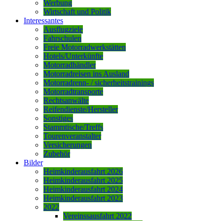
Werbung
Wirtschaft und Politik
Interessantes
Ausflugziele
Fahrschulen
Freie Motorradwerkstätten
Hotels/Unterkünfte
Motorradhändler
Motorradreisen ins Ausland
Motorradrenn- / sicherheitstrainings
Motorradtransporte
Rechtsanwälte
Reifendienste/Hersteller
Sonstiges
Stammtische/Treffs
Tourenveranstalter
Versicherungen
Zubehör
Bilder
Heimkinderausfahrt 2026
Heimkinderausfahrt 2025
Heimkinderausfahrt 2024
Heimkinderausfahrt 2023
2022
Vereinssausfahrt 2022