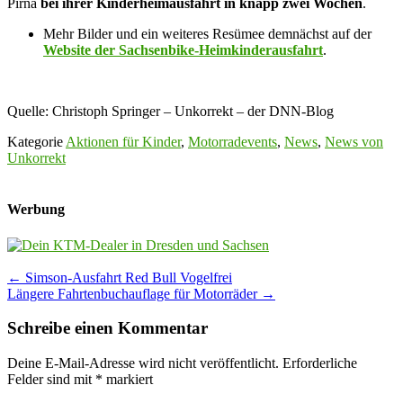
Pirna
bei ihrer Kinderheimausfahrt in knapp zwei Wochen
.
Mehr Bilder und ein weiteres Resümee demnächst auf der
Website der Sachsenbike-Heimkinderausfahrt
.
Quelle: Christoph Springer – Unkorrekt – der DNN-Blog
Kategorie
Aktionen für Kinder
,
Motorradevents
,
News
,
News von
Unkorrekt
Werbung
Post
←
Simson-Ausfahrt Red Bull Vogelfrei
Längere Fahrtenbuchauflage für Motorräder
→
navigation
Schreibe einen Kommentar
Deine E-Mail-Adresse wird nicht veröffentlicht.
Erforderliche
Felder sind mit
*
markiert