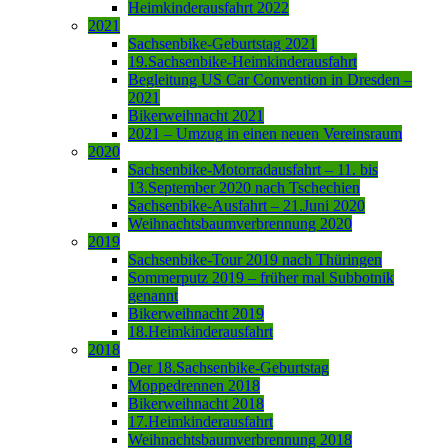
Heimkinderausfahrt 2022
2021
Sachsenbike-Geburtstag 2021
19.Sachsenbike-Heimkinderausfahrt
Begleitung US Car Convention in Dresden –
2021
Bikerweihnacht 2021
2021 – Umzug in einen neuen Vereinsraum
2020
Sachsenbike-Motorradausfahrt – 11. bis
13.September 2020 nach Tschechien
Sachsenbike-Ausfahrt – 21.Juni 2020
Weihnachtsbaumverbrennung 2020
2019
Sachsenbike-Tour 2019 nach Thüringen
Sommerputz 2019 – früher mal Subbotnik
genannt
Bikerweihnacht 2019
18.Heimkinderausfahrt
2018
Der 18.Sachsenbike-Geburtstag
Moppedrennen 2018
Bikerweihnacht 2018
17.Heimkinderausfahrt
Weihnachtsbaumverbrennung 2018