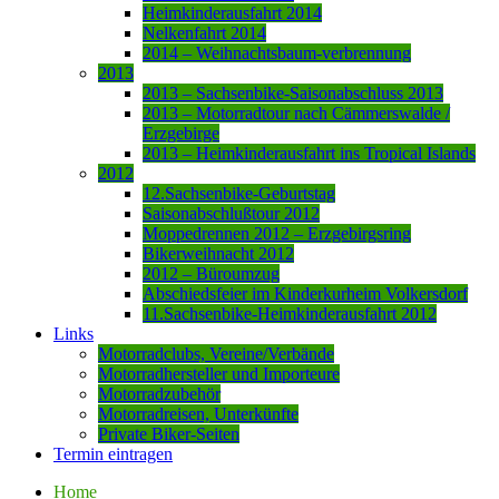
Heimkinderausfahrt 2014
Nelkenfahrt 2014
2014 – Weihnachtsbaum-verbrennung
2013
2013 – Sachsenbike-Saisonabschluss 2013
2013 – Motorradtour nach Cämmerswalde /
Erzgebirge
2013 – Heimkinderausfahrt ins Tropical Islands
2012
12.Sachsenbike-Geburtstag
Saisonabschlußtour 2012
Moppedrennen 2012 – Erzgebirgsring
Bikerweihnacht 2012
2012 – Büroumzug
Abschiedsfeier im Kinderkurheim Volkersdorf
11.Sachsenbike-Heimkinderausfahrt 2012
Links
Motorradclubs, Vereine/Verbände
Motorradhersteller und Importeure
Motorradzubehör
Motorradreisen, Unterkünfte
Private Biker-Seiten
Termin eintragen
Home