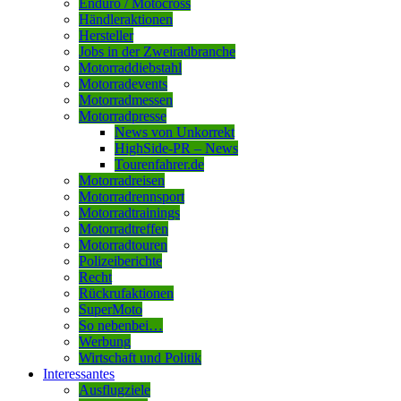
Enduro / Motocross
Händleraktionen
Hersteller
Jobs in der Zweiradbranche
Motorraddiebstahl
Motorradevents
Motorradmessen
Motorradpresse
News von Unkorrekt
HighSide-PR – News
Tourenfahrer.de
Motorradreisen
Motorradrennsport
Motorradtrainings
Motorradtreffen
Motorradtouren
Polizeiberichte
Recht
Rückrufaktionen
SuperMoto
So nebenbei…
Werbung
Wirtschaft und Politik
Interessantes
Ausflugziele