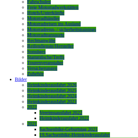
Fahrschulen
Freie Motorradwerkstätten
Hotels/Unterkünfte
Motorradhändler
Motorradreisen ins Ausland
Motorradrenn- / sicherheitstrainings
Motorradtransporte
Rechtsanwälte
Reifendienste/Hersteller
Sonstiges
Stammtische/Treffs
Tourenveranstalter
Versicherungen
Zubehör
Bilder
Heimkinderausfahrt 2026
Heimkinderausfahrt 2025
Heimkinderausfahrt 2024
Heimkinderausfahrt 2023
2022
Vereinssausfahrt 2022
Heimkinderausfahrt 2022
2021
Sachsenbike-Geburtstag 2021
19.Sachsenbike-Heimkinderausfahrt