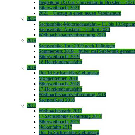
Begleitung US Car Convention in Dresden – 2021
Bikerweihnacht 2021
2021 – Umzug in einen neuen Vereinsraum
2020
Sachsenbike-Motorradausfahrt – 11. bis 13.Septe
Sachsenbike-Ausfahrt – 21.Juni 2020
Weihnachtsbaumverbrennung 2020
2019
Sachsenbike-Tour 2019 nach Thüringen
Sommerputz 2019 – früher mal Subbotnik genannt
Bikerweihnacht 2019
18.Heimkinderausfahrt
2018
Der 18.Sachsenbike-Geburtstag
Moppedrennen 2018
Bikerweihnacht 2018
17.Heimkinderausfahrt
Weihnachtsbaumverbrennung 2018
SachsenKrad 2018
2017
Weihnachtsmarkt 2017
17.Sachsenbike-Geburtstag 2017
Bikerweihnacht 2017
Nelkenfahrt 2017
Der 16.Sachsenbike-Geburtstag