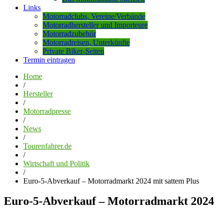
Links
Motorradclubs, Vereine/Verbände
Motorradhersteller und Importeure
Motorradzubehör
Motorradreisen, Unterkünfte
Private Biker-Seiten
Termin eintragen
Home
/
Hersteller
/
Motorradpresse
/
News
/
Tourenfahrer.de
/
Wirtschaft und Politik
/
Euro-5-Abverkauf – Motorradmarkt 2024 mit sattem Plus
Euro-5-Abverkauf – Motorradmarkt 2024 