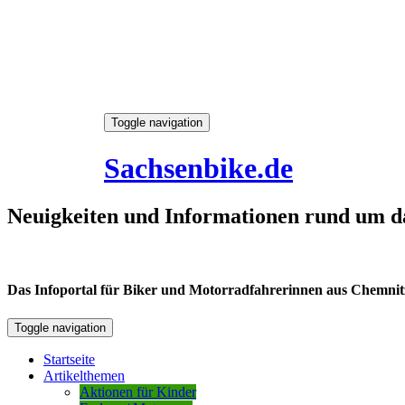
Skip
Toggle navigation
to
6. August 2026
content
Sachsenbike.de
Neuigkeiten und Informationen rund um d
Das Infoportal für Biker und Motorradfahrerinnen aus Chemnitz /
Toggle navigation
Startseite
Artikelthemen
Aktionen für Kinder