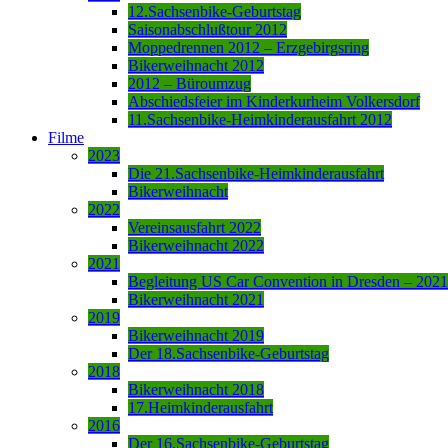
12.Sachsenbike-Geburtstag
Saisonabschlußtour 2012
Moppedrennen 2012 – Erzgebirgsring
Bikerweihnacht 2012
2012 – Büroumzug
Abschiedsfeier im Kinderkurheim Volkersdorf
11.Sachsenbike-Heimkinderausfahrt 2012
Filme
2023
Die 21.Sachsenbike-Heimkinderausfahrt
Bikerweihnacht
2022
Vereinsausfahrt 2022
Bikerweihnacht 2022
2021
Begleitung US Car Convention in Dresden – 2021
Bikerweihnacht 2021
2019
Bikerweihnacht 2019
Der 18.Sachsenbike-Geburtstag
2018
Bikerweihnacht 2018
17.Heimkinderausfahrt
2016
Der 16.Sachsenbike-Geburtstag