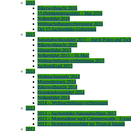
2016
Bikerweihnacht 2016
15.Heimkinderausfahrt – Mai 2016
Nelkenfahrt 2016
Weihnachstbaumverbrennung 2016
Der 15.Sachsenbike-Geburtstag
2015
Saisonabschlussfahrt 2015 – durch Polen und Tsc
Bikerweihnacht 2015
Himmelfahrt 2015
Nelkenfahrt 2015 – 01.Mai!
Weihnachtsbaum-verbrennung 2015
SachsenKrad 2015
2014
Weihnachtsmarkt 2014
Moppedrennen 2014
Bikerweihnacht 2014
Heimkinderausfahrt 2014
Nelkenfahrt 2014
2014 – Weihnachtsbaum-verbrennung
2013
2013 – Sachsenbike-Saisonabschluss 2013
2013 – Motorradtour nach Cämmerswalde / Erzge
2013 – Heimkinderausfahrt ins Tropical Islands
2012