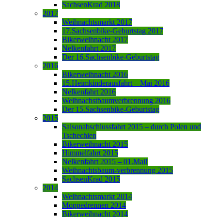
SachsenKrad 2018
2017
Weihnachtsmarkt 2017
17.Sachsenbike-Geburtstag 2017
Bikerweihnacht 2017
Nelkenfahrt 2017
Der 16.Sachsenbike-Geburtstag
2016
Bikerweihnacht 2016
15.Heimkinderausfahrt – Mai 2016
Nelkenfahrt 2016
Weihnachstbaumverbrennung 2016
Der 15.Sachsenbike-Geburtstag
2015
Saisonabschlussfahrt 2015 – durch Polen und
Tschechien
Bikerweihnacht 2015
Himmelfahrt 2015
Nelkenfahrt 2015 – 01.Mai!
Weihnachtsbaum-verbrennung 2015
SachsenKrad 2015
2014
Weihnachtsmarkt 2014
Moppedrennen 2014
Bikerweihnacht 2014