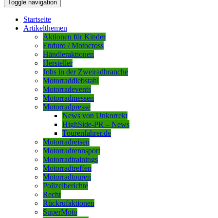
Toggle navigation
Startseite
Artikelthemen
Aktionen für Kinder
Enduro / Motocross
Händleraktionen
Hersteller
Jobs in der Zweiradbranche
Motorraddiebstahl
Motorradevents
Motorradmessen
Motorradpresse
News von Unkorrekt
HighSide-PR – News
Tourenfahrer.de
Motorradreisen
Motorradrennsport
Motorradtrainings
Motorradtreffen
Motorradtouren
Polizeiberichte
Recht
Rückrufaktionen
SuperMoto