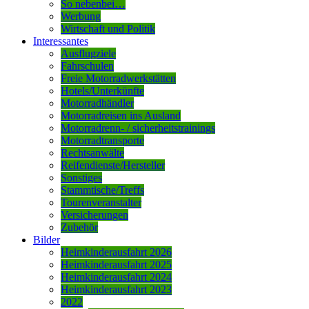
So nebenbei…
Werbung
Wirtschaft und Politik
Interessantes
Ausflugziele
Fahrschulen
Freie Motorradwerkstätten
Hotels/Unterkünfte
Motorradhändler
Motorradreisen ins Ausland
Motorradrenn- / sicherheitstrainings
Motorradtransporte
Rechtsanwälte
Reifendienste/Hersteller
Sonstiges
Stammtische/Treffs
Tourenveranstalter
Versicherungen
Zubehör
Bilder
Heimkinderausfahrt 2026
Heimkinderausfahrt 2025
Heimkinderausfahrt 2024
Heimkinderausfahrt 2023
2022