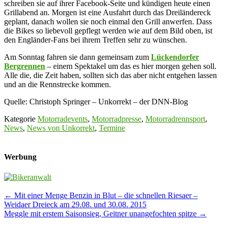
schreiben sie auf ihrer Facebook-Seite und kündigen heute einen
Grillabend an. Morgen ist eine Ausfahrt durch das Dreiländereck
geplant, danach wollen sie noch einmal den Grill anwerfen. Dass
die Bikes so liebevoll gepflegt werden wie auf dem Bild oben, ist
den Engländer-Fans bei ihrem Treffen sehr zu wünschen.
Am Sonntag fahren sie dann gemeinsam zum
Lückendorfer
Bergrennen
– einem Spektakel um das es hier morgen gehen soll.
Alle die, die Zeit haben, sollten sich das aber nicht entgehen lassen
und an die Rennstrecke kommen.
Quelle: Christoph Springer – Unkorrekt – der DNN-Blog
Kategorie
Motorradevents
,
Motorradpresse
,
Motorradrennsport
,
News
,
News von Unkorrekt
,
Termine
Werbung
Post
←
Mit einer Menge Benzin in Blut – die schnellen Riesaer –
Weidaer Dreieck am 29.08. und 30.08. 2015
navigation
Meggle mit erstem Saisonsieg, Geitner unangefochten spitze
→