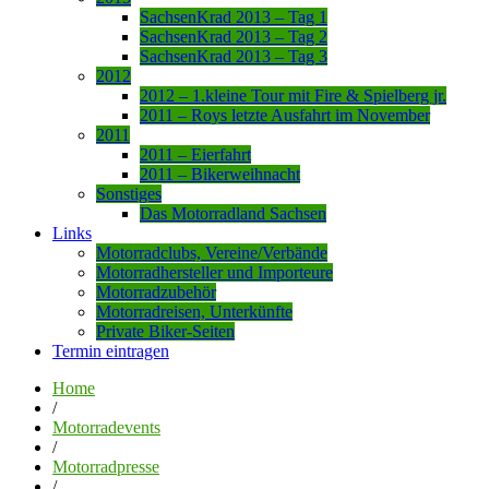
SachsenKrad 2013 – Tag 1
SachsenKrad 2013 – Tag 2
SachsenKrad 2013 – Tag 3
2012
2012 – 1.kleine Tour mit Fire & Spielberg jr.
2011 – Roys letzte Ausfahrt im November
2011
2011 – Eierfahrt
2011 – Bikerweihnacht
Sonstiges
Das Motorradland Sachsen
Links
Motorradclubs, Vereine/Verbände
Motorradhersteller und Importeure
Motorradzubehör
Motorradreisen, Unterkünfte
Private Biker-Seiten
Termin eintragen
Home
/
Motorradevents
/
Motorradpresse
/