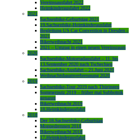
Vereinssausfahrt 2022
Heimkinderausfahrt 2022
2021
Sachsenbike-Geburtstag 2021
19.Sachsenbike-Heimkinderausfahrt
Begleitung US Car Convention in Dresden –
2021
Bikerweihnacht 2021
2021 – Umzug in einen neuen Vereinsraum
2020
Sachsenbike-Motorradausfahrt – 11. bis
13.September 2020 nach Tschechien
Sachsenbike-Ausfahrt – 21.Juni 2020
Weihnachtsbaumverbrennung 2020
2019
Sachsenbike-Tour 2019 nach Thüringen
Sommerputz 2019 – früher mal Subbotnik
genannt
Bikerweihnacht 2019
18.Heimkinderausfahrt
2018
Der 18.Sachsenbike-Geburtstag
Moppedrennen 2018
Bikerweihnacht 2018
17.Heimkinderausfahrt