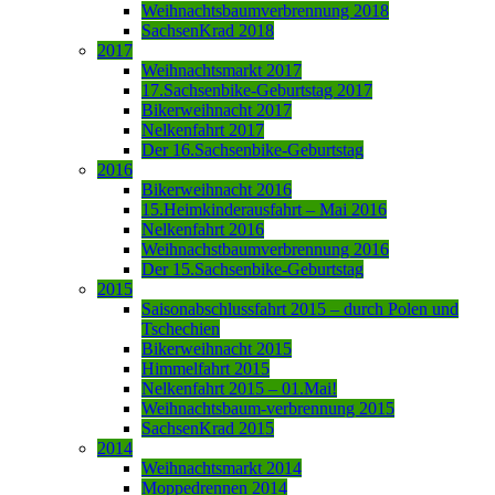
Weihnachtsbaumverbrennung 2018
SachsenKrad 2018
2017
Weihnachtsmarkt 2017
17.Sachsenbike-Geburtstag 2017
Bikerweihnacht 2017
Nelkenfahrt 2017
Der 16.Sachsenbike-Geburtstag
2016
Bikerweihnacht 2016
15.Heimkinderausfahrt – Mai 2016
Nelkenfahrt 2016
Weihnachstbaumverbrennung 2016
Der 15.Sachsenbike-Geburtstag
2015
Saisonabschlussfahrt 2015 – durch Polen und
Tschechien
Bikerweihnacht 2015
Himmelfahrt 2015
Nelkenfahrt 2015 – 01.Mai!
Weihnachtsbaum-verbrennung 2015
SachsenKrad 2015
2014
Weihnachtsmarkt 2014
Moppedrennen 2014