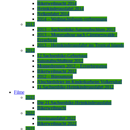
Bikerweihnacht 2014
Heimkinderausfahrt 2014
Nelkenfahrt 2014
2014 – Weihnachtsbaum-verbrennung
2013
2013 – Sachsenbike-Saisonabschluss 2013
2013 – Motorradtour nach Cämmerswalde /
Erzgebirge
2013 – Heimkinderausfahrt ins Tropical Islands
2012
12.Sachsenbike-Geburtstag
Saisonabschlußtour 2012
Moppedrennen 2012 – Erzgebirgsring
Bikerweihnacht 2012
2012 – Büroumzug
Abschiedsfeier im Kinderkurheim Volkersdorf
11.Sachsenbike-Heimkinderausfahrt 2012
Filme
2023
Die 21.Sachsenbike-Heimkinderausfahrt
Bikerweihnacht
2022
Vereinsausfahrt 2022
Bikerweihnacht 2022
2021