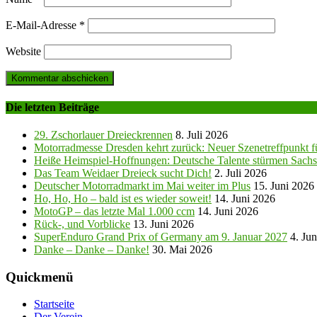
E-Mail-Adresse
*
Website
Die letzten Beiträge
29. Zschorlauer Dreieckrennen
8. Juli 2026
Motorradmesse Dresden kehrt zurück: Neuer Szenetreffpunkt fü
Heiße Heimspiel-Hoffnungen: Deutsche Talente stürmen Sachs
Das Team Weidaer Dreieck sucht Dich!
2. Juli 2026
Deutscher Motorradmarkt im Mai weiter im Plus
15. Juni 2026
Ho, Ho, Ho – bald ist es wieder soweit!
14. Juni 2026
MotoGP – das letzte Mal 1.000 ccm
14. Juni 2026
Rück-, und Vorblicke
13. Juni 2026
SuperEnduro Grand Prix of Germany am 9. Januar 2027
4. Ju
Danke – Danke – Danke!
30. Mai 2026
Quickmenü
Startseite
Der Verein