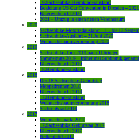
19.Sachsenbike-Heimkinderausfahrt
Begleitung US Car Convention in Dresden – 2021
Bikerweihnacht 2021
2021 – Umzug in einen neuen Vereinsraum
2020
Sachsenbike-Motorradausfahrt – 11. bis 13.Septe
Sachsenbike-Ausfahrt – 21.Juni 2020
Weihnachtsbaumverbrennung 2020
2019
Sachsenbike-Tour 2019 nach Thüringen
Sommerputz 2019 – früher mal Subbotnik genannt
Bikerweihnacht 2019
18.Heimkinderausfahrt
2018
Der 18.Sachsenbike-Geburtstag
Moppedrennen 2018
Bikerweihnacht 2018
17.Heimkinderausfahrt
Weihnachtsbaumverbrennung 2018
SachsenKrad 2018
2017
Weihnachtsmarkt 2017
17.Sachsenbike-Geburtstag 2017
Bikerweihnacht 2017
Nelkenfahrt 2017