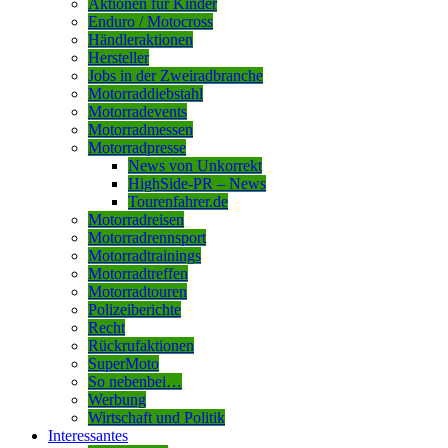
Aktionen für Kinder
Enduro / Motocross
Händleraktionen
Hersteller
Jobs in der Zweiradbranche
Motorraddiebstahl
Motorradevents
Motorradmessen
Motorradpresse
News von Unkorrekt
HighSide-PR – News
Tourenfahrer.de
Motorradreisen
Motorradrennsport
Motorradtrainings
Motorradtreffen
Motorradtouren
Polizeiberichte
Recht
Rückrufaktionen
SuperMoto
So nebenbei…
Werbung
Wirtschaft und Politik
Interessantes