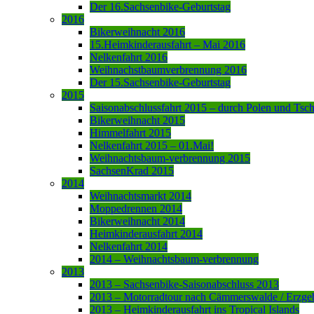
Der 16.Sachsenbike-Geburtstag
2016
Bikerweihnacht 2016
15.Heimkinderausfahrt – Mai 2016
Nelkenfahrt 2016
Weihnachstbaumverbrennung 2016
Der 15.Sachsenbike-Geburtstag
2015
Saisonabschlussfahrt 2015 – durch Polen und Tsc
Bikerweihnacht 2015
Himmelfahrt 2015
Nelkenfahrt 2015 – 01.Mai!
Weihnachtsbaum-verbrennung 2015
SachsenKrad 2015
2014
Weihnachtsmarkt 2014
Moppedrennen 2014
Bikerweihnacht 2014
Heimkinderausfahrt 2014
Nelkenfahrt 2014
2014 – Weihnachtsbaum-verbrennung
2013
2013 – Sachsenbike-Saisonabschluss 2013
2013 – Motorradtour nach Cämmerswalde / Erzge
2013 – Heimkinderausfahrt ins Tropical Islands