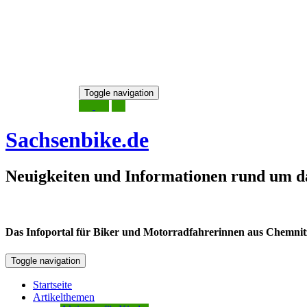
Skip
Toggle navigation
to
8. August 2026
content
Sachsenbike.de
Neuigkeiten und Informationen rund um d
Das Infoportal für Biker und Motorradfahrerinnen aus Chemnitz /
Toggle navigation
Startseite
Artikelthemen