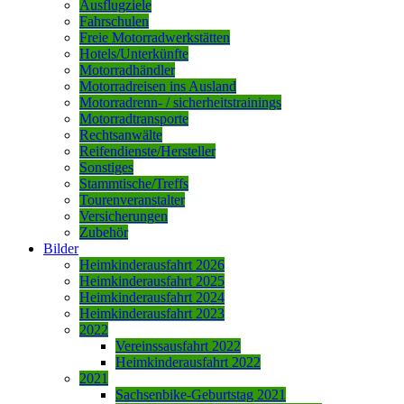
Ausflugziele
Fahrschulen
Freie Motorradwerkstätten
Hotels/Unterkünfte
Motorradhändler
Motorradreisen ins Ausland
Motorradrenn- / sicherheitstrainings
Motorradtransporte
Rechtsanwälte
Reifendienste/Hersteller
Sonstiges
Stammtische/Treffs
Tourenveranstalter
Versicherungen
Zubehör
Bilder
Heimkinderausfahrt 2026
Heimkinderausfahrt 2025
Heimkinderausfahrt 2024
Heimkinderausfahrt 2023
2022
Vereinssausfahrt 2022
Heimkinderausfahrt 2022
2021
Sachsenbike-Geburtstag 2021