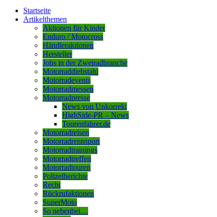
Startseite
Artikelthemen
Aktionen für Kinder
Enduro / Motocross
Händleraktionen
Hersteller
Jobs in der Zweiradbranche
Motorraddiebstahl
Motorradevents
Motorradmessen
Motorradpresse
News von Unkorrekt
HighSide-PR – News
Tourenfahrer.de
Motorradreisen
Motorradrennsport
Motorradtrainings
Motorradtreffen
Motorradtouren
Polizeiberichte
Recht
Rückrufaktionen
SuperMoto
So nebenbei…