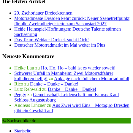
Die letzten Artikel
29. Zschorlauer Dreieckrennen
Motorradmesse Dresden kehrt zurück: Neuer Szenetreffpunkt
für alle Zweiradbeigeisterte zum Saisonstart 2027
Heiße Heimspiel-Hoffnungen: Deutsche Talente stürmen
Sachsenring
Das Team Weidaer Dreieck sucht Dich!
Deutscher Motorradmarkt im Mai weiter im Plus
Neueste Kommentare
Heike Lau
zu
Ho, Ho, Ho – bald ist es wieder soweit!
Schwerer Unfall in Mannheim: Zwei Motorradfahrer
kollidieren heftig!
zu
Anklage nach tödlichem Motorradunfall
Rico
zu
Danke – Danke – Danke!
Lutz Rehwald
zu
Danke – Danke – Danke!
Peggy
zu
Gemeinschaft, Leidenschaft und Fahrspaß auf
Schloss Augustusburg
Andreas Linzner
zu
Aus Zwei wird Eins – Motogiro Dresden
gibt ein Geschäft auf
© Sachsenbike.de
Startseite