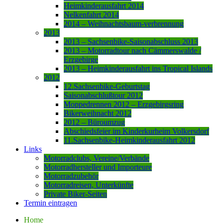
Heimkinderausfahrt 2014
Nelkenfahrt 2014
2014 – Weihnachtsbaum-verbrennung
2013
2013 – Sachsenbike-Saisonabschluss 2013
2013 – Motorradtour nach Cämmerswalde /
Erzgebirge
2013 – Heimkinderausfahrt ins Tropical Islands
2012
12.Sachsenbike-Geburtstag
Saisonabschlußtour 2012
Moppedrennen 2012 – Erzgebirgsring
Bikerweihnacht 2012
2012 – Büroumzug
Abschiedsfeier im Kinderkurheim Volkersdorf
11.Sachsenbike-Heimkinderausfahrt 2012
Links
Motorradclubs, Vereine/Verbände
Motorradhersteller und Importeure
Motorradzubehör
Motorradreisen, Unterkünfte
Private Biker-Seiten
Termin eintragen
Home