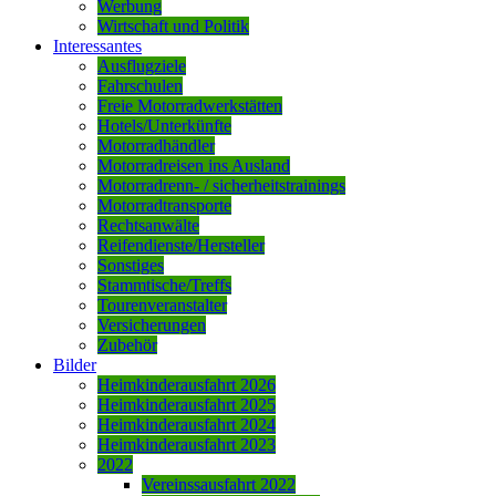
Werbung
Wirtschaft und Politik
Interessantes
Ausflugziele
Fahrschulen
Freie Motorradwerkstätten
Hotels/Unterkünfte
Motorradhändler
Motorradreisen ins Ausland
Motorradrenn- / sicherheitstrainings
Motorradtransporte
Rechtsanwälte
Reifendienste/Hersteller
Sonstiges
Stammtische/Treffs
Tourenveranstalter
Versicherungen
Zubehör
Bilder
Heimkinderausfahrt 2026
Heimkinderausfahrt 2025
Heimkinderausfahrt 2024
Heimkinderausfahrt 2023
2022
Vereinssausfahrt 2022