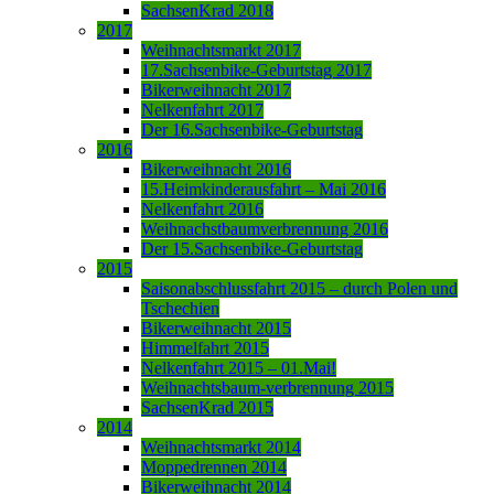
SachsenKrad 2018
2017
Weihnachtsmarkt 2017
17.Sachsenbike-Geburtstag 2017
Bikerweihnacht 2017
Nelkenfahrt 2017
Der 16.Sachsenbike-Geburtstag
2016
Bikerweihnacht 2016
15.Heimkinderausfahrt – Mai 2016
Nelkenfahrt 2016
Weihnachstbaumverbrennung 2016
Der 15.Sachsenbike-Geburtstag
2015
Saisonabschlussfahrt 2015 – durch Polen und
Tschechien
Bikerweihnacht 2015
Himmelfahrt 2015
Nelkenfahrt 2015 – 01.Mai!
Weihnachtsbaum-verbrennung 2015
SachsenKrad 2015
2014
Weihnachtsmarkt 2014
Moppedrennen 2014
Bikerweihnacht 2014