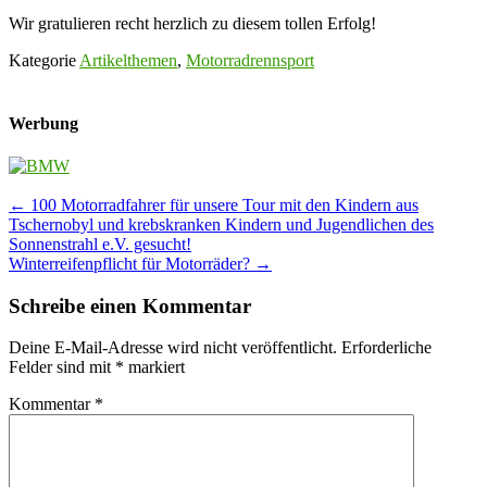
Wir gratulieren recht herzlich zu diesem tollen Erfolg!
Kategorie
Artikelthemen
,
Motorradrennsport
Werbung
Post
←
100 Motorradfahrer für unsere Tour mit den Kindern aus
Tschernobyl und krebskranken Kindern und Jugendlichen des
navigation
Sonnenstrahl e.V. gesucht!
Winterreifenpflicht für Motorräder?
→
Schreibe einen Kommentar
Deine E-Mail-Adresse wird nicht veröffentlicht.
Erforderliche
Felder sind mit
*
markiert
Kommentar
*