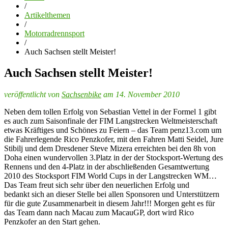
/
Artikelthemen
/
Motorradrennsport
/
Auch Sachsen stellt Meister!
Auch Sachsen stellt Meister!
veröffentlicht von
Sachsenbike
am 14. November 2010
Neben dem tollen Erfolg von Sebastian Vettel in der Formel 1 gibt
es auch zum Saisonfinale der FIM Langstrecken Weltmeisterschaft
etwas Kräftiges und Schönes zu Feiern – das Team penz13.com um
die Fahrerlegende Rico Penzkofer, mit den Fahren Matti Seidel, Jure
Stibilj und dem Dresdener Steve Mizera erreichten bei den 8h von
Doha einen wundervollen 3.Platz in der der Stocksport-Wertung des
Rennens und den 4-Platz in der abschließenden Gesamtwertung
2010 des Stocksport FIM World Cups in der Langstrecken WM…
Das Team freut sich sehr über den neuerlichen Erfolg und
bedankt sich an dieser Stelle bei allen Sponsoren und Unterstützern
für die gute Zusammenarbeit in diesem Jahr!!! Morgen geht es für
das Team dann nach Macau zum MacauGP, dort wird Rico
Penzkofer an den Start gehen.