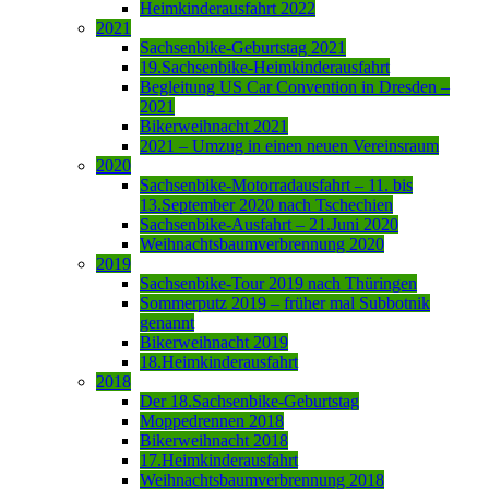
Heimkinderausfahrt 2022
2021
Sachsenbike-Geburtstag 2021
19.Sachsenbike-Heimkinderausfahrt
Begleitung US Car Convention in Dresden –
2021
Bikerweihnacht 2021
2021 – Umzug in einen neuen Vereinsraum
2020
Sachsenbike-Motorradausfahrt – 11. bis
13.September 2020 nach Tschechien
Sachsenbike-Ausfahrt – 21.Juni 2020
Weihnachtsbaumverbrennung 2020
2019
Sachsenbike-Tour 2019 nach Thüringen
Sommerputz 2019 – früher mal Subbotnik
genannt
Bikerweihnacht 2019
18.Heimkinderausfahrt
2018
Der 18.Sachsenbike-Geburtstag
Moppedrennen 2018
Bikerweihnacht 2018
17.Heimkinderausfahrt
Weihnachtsbaumverbrennung 2018