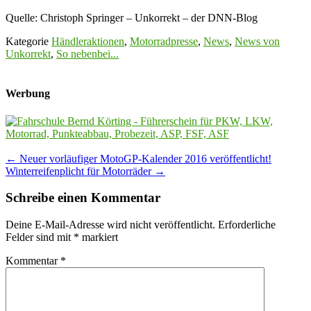
Quelle: Christoph Springer – Unkorrekt – der DNN-Blog
Kategorie
Händleraktionen
,
Motorradpresse
,
News
,
News von
Unkorrekt
,
So nebenbei...
Werbung
Post
←
Neuer vorläufiger MotoGP-Kalender 2016 veröffentlicht!
Winterreifenplicht für Motorräder
→
navigation
Schreibe einen Kommentar
Deine E-Mail-Adresse wird nicht veröffentlicht.
Erforderliche
Felder sind mit
*
markiert
Kommentar
*