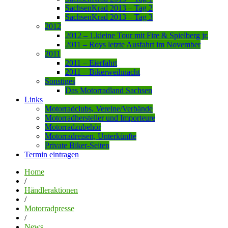
SachsenKrad 2013 – Tag 2
SachsenKrad 2013 – Tag 3
2012
2012 – 1.kleine Tour mit Fire & Spielberg jr.
2011 – Roys letzte Ausfahrt im November
2011
2011 – Eierfahrt
2011 – Bikerweihnacht
Sonstiges
Das Motorradland Sachsen
Links
Motorradclubs, Vereine/Verbände
Motorradhersteller und Importeure
Motorradzubehör
Motorradreisen, Unterkünfte
Private Biker-Seiten
Termin eintragen
Home
/
Händleraktionen
/
Motorradpresse
/
News