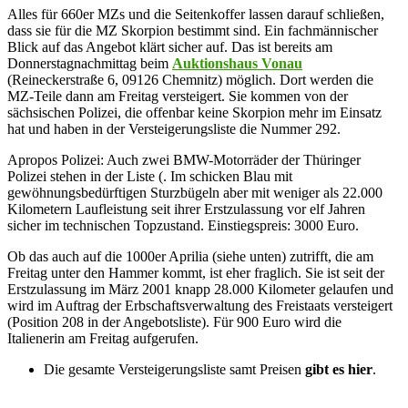
Alles für 660er MZs und die Seitenkoffer lassen darauf schließen,
dass sie für die MZ Skorpion bestimmt sind. Ein fachmännischer
Blick auf das Angebot klärt sicher auf. Das ist bereits am
Donnerstagnachmittag beim
Auktionshaus Vonau
(Reineckerstraße 6, 09126 Chemnitz) möglich. Dort werden die
MZ-Teile dann am Freitag versteigert. Sie kommen von der
sächsischen Polizei, die offenbar keine Skorpion mehr im Einsatz
hat und haben in der Versteigerungsliste die Nummer 292.
Apropos Polizei: Auch zwei BMW-Motorräder der Thüringer
Polizei stehen in der Liste (. Im schicken Blau mit
gewöhnungsbedürftigen Sturzbügeln aber mit weniger als 22.000
Kilometern Laufleistung seit ihrer Erstzulassung vor elf Jahren
sicher im technischen Topzustand. Einstiegspreis: 3000 Euro.
Ob das auch auf die 1000er Aprilia (siehe unten) zutrifft, die am
Freitag unter den Hammer kommt, ist eher fraglich. Sie ist seit der
Erstzulassung im März 2001 knapp 28.000 Kilometer gelaufen und
wird im Auftrag der Erbschaftsverwaltung des Freistaats versteigert
(Position 208 in der Angebotsliste). Für 900 Euro wird die
Italienerin am Freitag aufgerufen.
Die gesamte Versteigerungsliste samt Preisen
gibt es hier
.