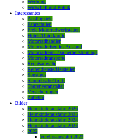
Werbung
Wirtschaft und Politik
Interessantes
Ausflugziele
Fahrschulen
Freie Motorradwerkstätten
Hotels/Unterkünfte
Motorradhändler
Motorradreisen ins Ausland
Motorradrenn- / sicherheitstrainings
Motorradtransporte
Rechtsanwälte
Reifendienste/Hersteller
Sonstiges
Stammtische/Treffs
Tourenveranstalter
Versicherungen
Zubehör
Bilder
Heimkinderausfahrt 2026
Heimkinderausfahrt 2025
Heimkinderausfahrt 2024
Heimkinderausfahrt 2023
2022
Vereinssausfahrt 2022