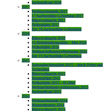
SachsenKrad 2018
2017
Weihnachtsmarkt 2017
17.Sachsenbike-Geburtstag 2017
Bikerweihnacht 2017
Nelkenfahrt 2017
Der 16.Sachsenbike-Geburtstag
2016
Bikerweihnacht 2016
15.Heimkinderausfahrt – Mai 2016
Nelkenfahrt 2016
Weihnachstbaumverbrennung 2016
Der 15.Sachsenbike-Geburtstag
2015
Saisonabschlussfahrt 2015 – durch Polen und
Tschechien
Bikerweihnacht 2015
Himmelfahrt 2015
Nelkenfahrt 2015 – 01.Mai!
Weihnachtsbaum-verbrennung 2015
SachsenKrad 2015
2014
Weihnachtsmarkt 2014
Moppedrennen 2014
Bikerweihnacht 2014