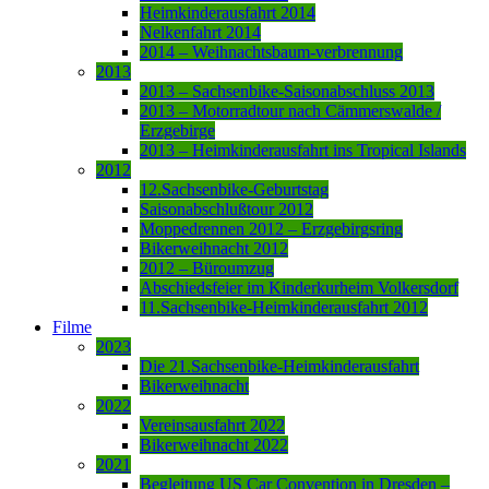
Heimkinderausfahrt 2014
Nelkenfahrt 2014
2014 – Weihnachtsbaum-verbrennung
2013
2013 – Sachsenbike-Saisonabschluss 2013
2013 – Motorradtour nach Cämmerswalde /
Erzgebirge
2013 – Heimkinderausfahrt ins Tropical Islands
2012
12.Sachsenbike-Geburtstag
Saisonabschlußtour 2012
Moppedrennen 2012 – Erzgebirgsring
Bikerweihnacht 2012
2012 – Büroumzug
Abschiedsfeier im Kinderkurheim Volkersdorf
11.Sachsenbike-Heimkinderausfahrt 2012
Filme
2023
Die 21.Sachsenbike-Heimkinderausfahrt
Bikerweihnacht
2022
Vereinsausfahrt 2022
Bikerweihnacht 2022
2021
Begleitung US Car Convention in Dresden –