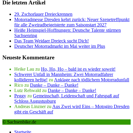
Die letzten Artikel
29. Zschorlauer Dreieckrennen
Motorradmesse Dresden kehrt zurück: Neuer Szenetreffpunkt
für alle Zweiradbeigeisterte zum Saisonstart 2027
Heiße Heimspiel-Hoffnungen: Deutsche Talente stürmen
Sachsenring
Das Team Weidaer Dreieck sucht Dich!
Deutscher Motorradmarkt im Mai weiter im Plus
Neueste Kommentare
Heike Lau
zu
Ho, Ho, Ho – bald ist es wieder soweit!
Schwerer Unfall in Mannheim: Zwei Motorradfahrer
kollidieren heftig!
zu
Anklage nach tödlichem Motorradunfall
Rico
zu
Danke – Danke – Danke!
Lutz Rehwald
zu
Danke – Danke – Danke!
Peggy
zu
Gemeinschaft, Leidenschaft und Fahrspaß auf
Schloss Augustusburg
Andreas Linzner
zu
Aus Zwei wird Eins – Motogiro Dresden
gibt ein Geschäft auf
© Sachsenbike.de
Startseite