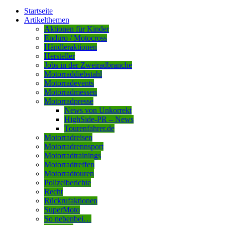
Startseite
Artikelthemen
Aktionen für Kinder
Enduro / Motocross
Händleraktionen
Hersteller
Jobs in der Zweiradbranche
Motorraddiebstahl
Motorradevents
Motorradmessen
Motorradpresse
News von Unkorrekt
HighSide-PR – News
Tourenfahrer.de
Motorradreisen
Motorradrennsport
Motorradtrainings
Motorradtreffen
Motorradtouren
Polizeiberichte
Recht
Rückrufaktionen
SuperMoto
So nebenbei…