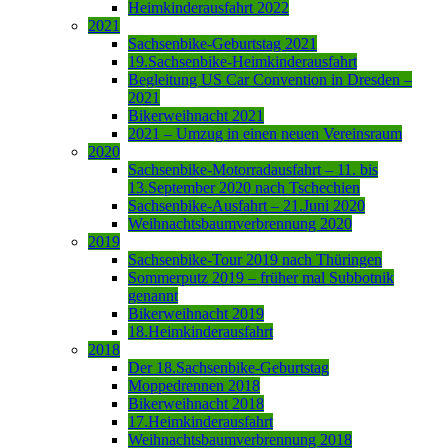
Heimkinderausfahrt 2022
2021
Sachsenbike-Geburtstag 2021
19.Sachsenbike-Heimkinderausfahrt
Begleitung US Car Convention in Dresden –
2021
Bikerweihnacht 2021
2021 – Umzug in einen neuen Vereinsraum
2020
Sachsenbike-Motorradausfahrt – 11. bis
13.September 2020 nach Tschechien
Sachsenbike-Ausfahrt – 21.Juni 2020
Weihnachtsbaumverbrennung 2020
2019
Sachsenbike-Tour 2019 nach Thüringen
Sommerputz 2019 – früher mal Subbotnik
genannt
Bikerweihnacht 2019
18.Heimkinderausfahrt
2018
Der 18.Sachsenbike-Geburtstag
Moppedrennen 2018
Bikerweihnacht 2018
17.Heimkinderausfahrt
Weihnachtsbaumverbrennung 2018