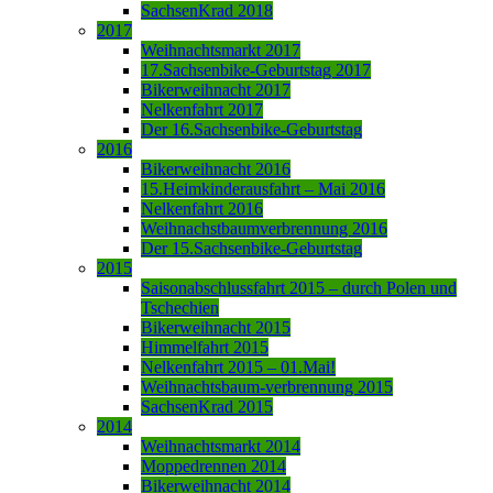
SachsenKrad 2018
2017
Weihnachtsmarkt 2017
17.Sachsenbike-Geburtstag 2017
Bikerweihnacht 2017
Nelkenfahrt 2017
Der 16.Sachsenbike-Geburtstag
2016
Bikerweihnacht 2016
15.Heimkinderausfahrt – Mai 2016
Nelkenfahrt 2016
Weihnachstbaumverbrennung 2016
Der 15.Sachsenbike-Geburtstag
2015
Saisonabschlussfahrt 2015 – durch Polen und
Tschechien
Bikerweihnacht 2015
Himmelfahrt 2015
Nelkenfahrt 2015 – 01.Mai!
Weihnachtsbaum-verbrennung 2015
SachsenKrad 2015
2014
Weihnachtsmarkt 2014
Moppedrennen 2014
Bikerweihnacht 2014