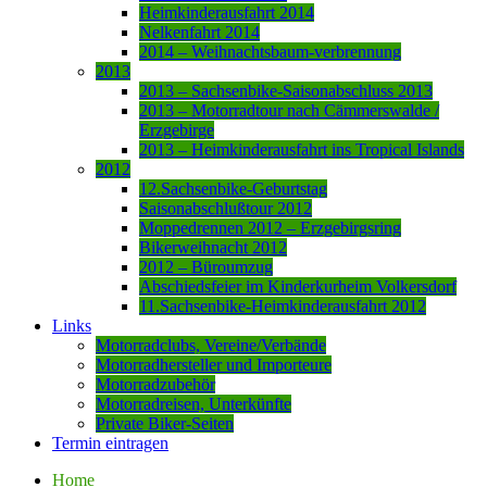
Heimkinderausfahrt 2014
Nelkenfahrt 2014
2014 – Weihnachtsbaum-verbrennung
2013
2013 – Sachsenbike-Saisonabschluss 2013
2013 – Motorradtour nach Cämmerswalde /
Erzgebirge
2013 – Heimkinderausfahrt ins Tropical Islands
2012
12.Sachsenbike-Geburtstag
Saisonabschlußtour 2012
Moppedrennen 2012 – Erzgebirgsring
Bikerweihnacht 2012
2012 – Büroumzug
Abschiedsfeier im Kinderkurheim Volkersdorf
11.Sachsenbike-Heimkinderausfahrt 2012
Links
Motorradclubs, Vereine/Verbände
Motorradhersteller und Importeure
Motorradzubehör
Motorradreisen, Unterkünfte
Private Biker-Seiten
Termin eintragen
Home