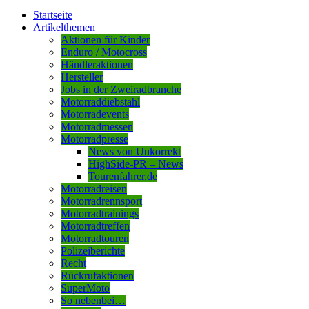
Startseite
Artikelthemen
Aktionen für Kinder
Enduro / Motocross
Händleraktionen
Hersteller
Jobs in der Zweiradbranche
Motorraddiebstahl
Motorradevents
Motorradmessen
Motorradpresse
News von Unkorrekt
HighSide-PR – News
Tourenfahrer.de
Motorradreisen
Motorradrennsport
Motorradtrainings
Motorradtreffen
Motorradtouren
Polizeiberichte
Recht
Rückrufaktionen
SuperMoto
So nebenbei…