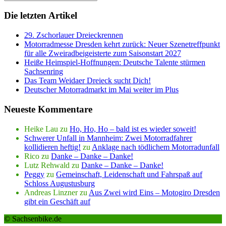
Die letzten Artikel
29. Zschorlauer Dreieckrennen
Motorradmesse Dresden kehrt zurück: Neuer Szenetreffpunkt
für alle Zweiradbeigeisterte zum Saisonstart 2027
Heiße Heimspiel-Hoffnungen: Deutsche Talente stürmen
Sachsenring
Das Team Weidaer Dreieck sucht Dich!
Deutscher Motorradmarkt im Mai weiter im Plus
Neueste Kommentare
Heike Lau
zu
Ho, Ho, Ho – bald ist es wieder soweit!
Schwerer Unfall in Mannheim: Zwei Motorradfahrer
kollidieren heftig!
zu
Anklage nach tödlichem Motorradunfall
Rico
zu
Danke – Danke – Danke!
Lutz Rehwald
zu
Danke – Danke – Danke!
Peggy
zu
Gemeinschaft, Leidenschaft und Fahrspaß auf
Schloss Augustusburg
Andreas Linzner
zu
Aus Zwei wird Eins – Motogiro Dresden
gibt ein Geschäft auf
© Sachsenbike.de