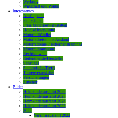
Werbung
Wirtschaft und Politik
Interessantes
Ausflugziele
Fahrschulen
Freie Motorradwerkstätten
Hotels/Unterkünfte
Motorradhändler
Motorradreisen ins Ausland
Motorradrenn- / sicherheitstrainings
Motorradtransporte
Rechtsanwälte
Reifendienste/Hersteller
Sonstiges
Stammtische/Treffs
Tourenveranstalter
Versicherungen
Zubehör
Bilder
Heimkinderausfahrt 2026
Heimkinderausfahrt 2025
Heimkinderausfahrt 2024
Heimkinderausfahrt 2023
2022
Vereinssausfahrt 2022