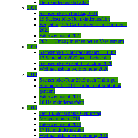
Heimkinderausfahrt 2022
2021
Sachsenbike-Geburtstag 2021
19.Sachsenbike-Heimkinderausfahrt
Begleitung US Car Convention in Dresden –
2021
Bikerweihnacht 2021
2021 – Umzug in einen neuen Vereinsraum
2020
Sachsenbike-Motorradausfahrt – 11. bis
13.September 2020 nach Tschechien
Sachsenbike-Ausfahrt – 21.Juni 2020
Weihnachtsbaumverbrennung 2020
2019
Sachsenbike-Tour 2019 nach Thüringen
Sommerputz 2019 – früher mal Subbotnik
genannt
Bikerweihnacht 2019
18.Heimkinderausfahrt
2018
Der 18.Sachsenbike-Geburtstag
Moppedrennen 2018
Bikerweihnacht 2018
17.Heimkinderausfahrt
Weihnachtsbaumverbrennung 2018