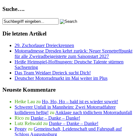
Suche….
Die letzten Artikel
29. Zschorlauer Dreieckrennen
Motorradmesse Dresden kehrt zurück: Neuer Szenetreffpunkt
für alle Zweiradbeigeisterte zum Saisonstart 2027
Heiße Heimspiel-Hoffnungen: Deutsche Talente stürmen
Sachsenring
Das Team Weidaer Dreieck sucht Dich!
Deutscher Motorradmarkt im Mai weiter im Plus
Neueste Kommentare
Heike Lau
zu
Ho, Ho, Ho – bald ist es wieder soweit!
Schwerer Unfall in Mannheim: Zwei Motorradfahrer
kollidieren heftig!
zu
Anklage nach tödlichem Motorradunfall
Rico
zu
Danke – Danke – Danke!
Lutz Rehwald
zu
Danke – Danke – Danke!
Peggy
zu
Gemeinschaft, Leidenschaft und Fahrspaß auf
Schloss Augustusburg