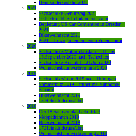
Heimkinderausfahrt 2022
2021
Sachsenbike-Geburtstag 2021
19.Sachsenbike-Heimkinderausfahrt
Begleitung US Car Convention in Dresden –
2021
Bikerweihnacht 2021
2021 – Umzug in einen neuen Vereinsraum
2020
Sachsenbike-Motorradausfahrt – 11. bis
13.September 2020 nach Tschechien
Sachsenbike-Ausfahrt – 21.Juni 2020
Weihnachtsbaumverbrennung 2020
2019
Sachsenbike-Tour 2019 nach Thüringen
Sommerputz 2019 – früher mal Subbotnik
genannt
Bikerweihnacht 2019
18.Heimkinderausfahrt
2018
Der 18.Sachsenbike-Geburtstag
Moppedrennen 2018
Bikerweihnacht 2018
17.Heimkinderausfahrt
Weihnachtsbaumverbrennung 2018