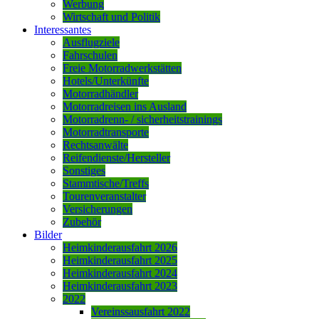
Werbung
Wirtschaft und Politik
Interessantes
Ausflugziele
Fahrschulen
Freie Motorradwerkstätten
Hotels/Unterkünfte
Motorradhändler
Motorradreisen ins Ausland
Motorradrenn- / sicherheitstrainings
Motorradtransporte
Rechtsanwälte
Reifendienste/Hersteller
Sonstiges
Stammtische/Treffs
Tourenveranstalter
Versicherungen
Zubehör
Bilder
Heimkinderausfahrt 2026
Heimkinderausfahrt 2025
Heimkinderausfahrt 2024
Heimkinderausfahrt 2023
2022
Vereinssausfahrt 2022