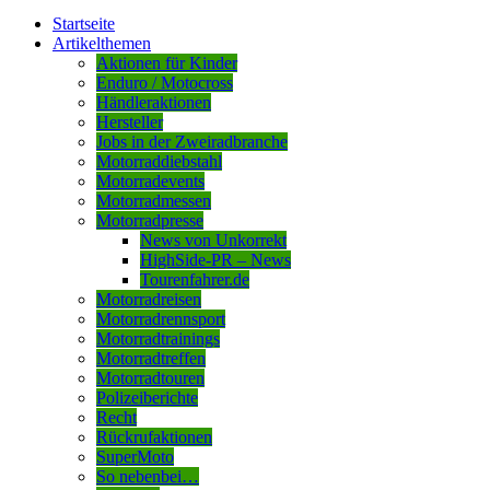
Startseite
Artikelthemen
Aktionen für Kinder
Enduro / Motocross
Händleraktionen
Hersteller
Jobs in der Zweiradbranche
Motorraddiebstahl
Motorradevents
Motorradmessen
Motorradpresse
News von Unkorrekt
HighSide-PR – News
Tourenfahrer.de
Motorradreisen
Motorradrennsport
Motorradtrainings
Motorradtreffen
Motorradtouren
Polizeiberichte
Recht
Rückrufaktionen
SuperMoto
So nebenbei…