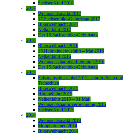
SachsenKrad 2018
2017
Weihnachtsmarkt 2017
17.Sachsenbike-Geburtstag 2017
Bikerweihnacht 2017
Nelkenfahrt 2017
Der 16.Sachsenbike-Geburtstag
2016
Bikerweihnacht 2016
15.Heimkinderausfahrt – Mai 2016
Nelkenfahrt 2016
Weihnachstbaumverbrennung 2016
Der 15.Sachsenbike-Geburtstag
2015
Saisonabschlussfahrt 2015 – durch Polen und
Tschechien
Bikerweihnacht 2015
Himmelfahrt 2015
Nelkenfahrt 2015 – 01.Mai!
Weihnachtsbaum-verbrennung 2015
SachsenKrad 2015
2014
Weihnachtsmarkt 2014
Moppedrennen 2014
Bikerweihnacht 2014