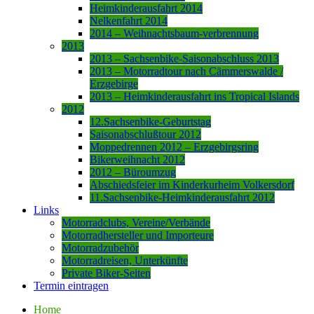
Heimkinderausfahrt 2014
Nelkenfahrt 2014
2014 – Weihnachtsbaum-verbrennung
2013
2013 – Sachsenbike-Saisonabschluss 2013
2013 – Motorradtour nach Cämmerswalde /
Erzgebirge
2013 – Heimkinderausfahrt ins Tropical Islands
2012
12.Sachsenbike-Geburtstag
Saisonabschlußtour 2012
Moppedrennen 2012 – Erzgebirgsring
Bikerweihnacht 2012
2012 – Büroumzug
Abschiedsfeier im Kinderkurheim Volkersdorf
11.Sachsenbike-Heimkinderausfahrt 2012
Links
Motorradclubs, Vereine/Verbände
Motorradhersteller und Importeure
Motorradzubehör
Motorradreisen, Unterkünfte
Private Biker-Seiten
Termin eintragen
Home