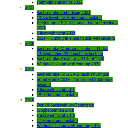
Heimkinderausfahrt 2022
2021
Sachsenbike-Geburtstag 2021
19.Sachsenbike-Heimkinderausfahrt
Begleitung US Car Convention in Dresden –
2021
Bikerweihnacht 2021
2021 – Umzug in einen neuen Vereinsraum
2020
Sachsenbike-Motorradausfahrt – 11. bis
13.September 2020 nach Tschechien
Sachsenbike-Ausfahrt – 21.Juni 2020
Weihnachtsbaumverbrennung 2020
2019
Sachsenbike-Tour 2019 nach Thüringen
Sommerputz 2019 – früher mal Subbotnik
genannt
Bikerweihnacht 2019
18.Heimkinderausfahrt
2018
Der 18.Sachsenbike-Geburtstag
Moppedrennen 2018
Bikerweihnacht 2018
17.Heimkinderausfahrt
Weihnachtsbaumverbrennung 2018