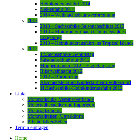
Heimkinderausfahrt 2014
Nelkenfahrt 2014
2014 – Weihnachtsbaum-verbrennung
2013
2013 – Sachsenbike-Saisonabschluss 2013
2013 – Motorradtour nach Cämmerswalde /
Erzgebirge
2013 – Heimkinderausfahrt ins Tropical Islands
2012
12.Sachsenbike-Geburtstag
Saisonabschlußtour 2012
Moppedrennen 2012 – Erzgebirgsring
Bikerweihnacht 2012
2012 – Büroumzug
Abschiedsfeier im Kinderkurheim Volkersdorf
11.Sachsenbike-Heimkinderausfahrt 2012
Links
Motorradclubs, Vereine/Verbände
Motorradhersteller und Importeure
Motorradzubehör
Motorradreisen, Unterkünfte
Private Biker-Seiten
Termin eintragen
Home