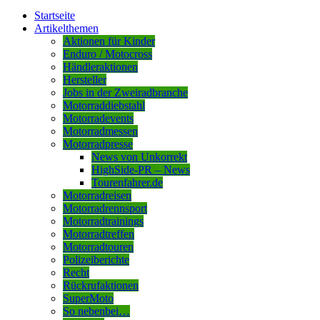
Startseite
Artikelthemen
Aktionen für Kinder
Enduro / Motocross
Händleraktionen
Hersteller
Jobs in der Zweiradbranche
Motorraddiebstahl
Motorradevents
Motorradmessen
Motorradpresse
News von Unkorrekt
HighSide-PR – News
Tourenfahrer.de
Motorradreisen
Motorradrennsport
Motorradtrainings
Motorradtreffen
Motorradtouren
Polizeiberichte
Recht
Rückrufaktionen
SuperMoto
So nebenbei…