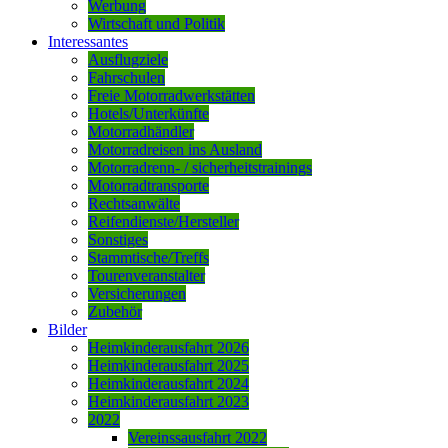
Werbung
Wirtschaft und Politik
Interessantes
Ausflugziele
Fahrschulen
Freie Motorradwerkstätten
Hotels/Unterkünfte
Motorradhändler
Motorradreisen ins Ausland
Motorradrenn- / sicherheitstrainings
Motorradtransporte
Rechtsanwälte
Reifendienste/Hersteller
Sonstiges
Stammtische/Treffs
Tourenveranstalter
Versicherungen
Zubehör
Bilder
Heimkinderausfahrt 2026
Heimkinderausfahrt 2025
Heimkinderausfahrt 2024
Heimkinderausfahrt 2023
2022
Vereinssausfahrt 2022