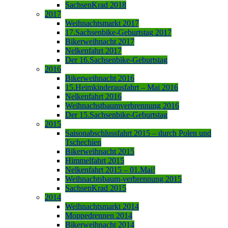
SachsenKrad 2018
2017
Weihnachtsmarkt 2017
17.Sachsenbike-Geburtstag 2017
Bikerweihnacht 2017
Nelkenfahrt 2017
Der 16.Sachsenbike-Geburtstag
2016
Bikerweihnacht 2016
15.Heimkinderausfahrt – Mai 2016
Nelkenfahrt 2016
Weihnachstbaumverbrennung 2016
Der 15.Sachsenbike-Geburtstag
2015
Saisonabschlussfahrt 2015 – durch Polen und
Tschechien
Bikerweihnacht 2015
Himmelfahrt 2015
Nelkenfahrt 2015 – 01.Mai!
Weihnachtsbaum-verbrennung 2015
SachsenKrad 2015
2014
Weihnachtsmarkt 2014
Moppedrennen 2014
Bikerweihnacht 2014