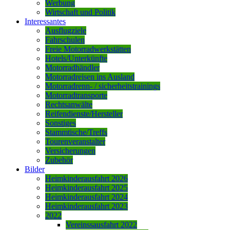
Werbung
Wirtschaft und Politik
Interessantes
Ausflugziele
Fahrschulen
Freie Motorradwerkstätten
Hotels/Unterkünfte
Motorradhändler
Motorradreisen ins Ausland
Motorradrenn- / sicherheitstrainings
Motorradtransporte
Rechtsanwälte
Reifendienste/Hersteller
Sonstiges
Stammtische/Treffs
Tourenveranstalter
Versicherungen
Zubehör
Bilder
Heimkinderausfahrt 2026
Heimkinderausfahrt 2025
Heimkinderausfahrt 2024
Heimkinderausfahrt 2023
2022
Vereinssausfahrt 2022