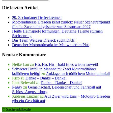
Die letzten Artikel
29. Zschorlauer Dreieckrennen
Motorradmesse Dresden kehrt zurück: Neuer Szenetreffpunkt
für alle Zweiradbeigeisterte zum Saisonstart 2027
Heiße Heimspiel-Hoffnungen: Deutsche Talente stürmen
Sachsenring
Das Team Weidaer Dreieck sucht Dich!
Deutscher Motorradmarkt im Mai weiter im Plus
Neueste Kommentare
Heike Lau
zu
Ho, Ho, Ho – bald ist es wieder soweit!
Schwerer Unfall in Mannheim: Zwei Motorradfahrer
kollidieren heftig!
zu
Anklage nach tödlichem Motorradunfall
Rico
zu
Danke – Danke – Danke!
Lutz Rehwald
zu
Danke – Danke – Danke!
Peggy
zu
Gemeinschaft, Leidenschaft und Fahrspaß auf
Schloss Augustusburg
Andreas Linzner
zu
Aus Zwei wird Eins – Motogiro Dresden
gibt ein Geschäft auf
© Sachsenbike.de