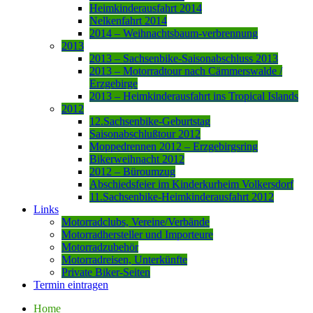
Heimkinderausfahrt 2014
Nelkenfahrt 2014
2014 – Weihnachtsbaum-verbrennung
2013
2013 – Sachsenbike-Saisonabschluss 2013
2013 – Motorradtour nach Cämmerswalde /
Erzgebirge
2013 – Heimkinderausfahrt ins Tropical Islands
2012
12.Sachsenbike-Geburtstag
Saisonabschlußtour 2012
Moppedrennen 2012 – Erzgebirgsring
Bikerweihnacht 2012
2012 – Büroumzug
Abschiedsfeier im Kinderkurheim Volkersdorf
11.Sachsenbike-Heimkinderausfahrt 2012
Links
Motorradclubs, Vereine/Verbände
Motorradhersteller und Importeure
Motorradzubehör
Motorradreisen, Unterkünfte
Private Biker-Seiten
Termin eintragen
Home