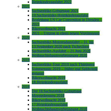
Heimkinderausfahrt 2022
2021
Sachsenbike-Geburtstag 2021
19.Sachsenbike-Heimkinderausfahrt
Begleitung US Car Convention in Dresden –
2021
Bikerweihnacht 2021
2021 – Umzug in einen neuen Vereinsraum
2020
Sachsenbike-Motorradausfahrt – 11. bis
13.September 2020 nach Tschechien
Sachsenbike-Ausfahrt – 21.Juni 2020
Weihnachtsbaumverbrennung 2020
2019
Sachsenbike-Tour 2019 nach Thüringen
Sommerputz 2019 – früher mal Subbotnik
genannt
Bikerweihnacht 2019
18.Heimkinderausfahrt
2018
Der 18.Sachsenbike-Geburtstag
Moppedrennen 2018
Bikerweihnacht 2018
17.Heimkinderausfahrt
Weihnachtsbaumverbrennung 2018