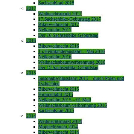
SachsenKrad 2018
2017
Weihnachtsmarkt 2017
17.Sachsenbike-Geburtstag 2017
Bikerweihnacht 2017
Nelkenfahrt 2017
Der 16.Sachsenbike-Geburtstag
2016
Bikerweihnacht 2016
15.Heimkinderausfahrt – Mai 2016
Nelkenfahrt 2016
Weihnachstbaumverbrennung 2016
Der 15.Sachsenbike-Geburtstag
2015
Saisonabschlussfahrt 2015 – durch Polen und
Tschechien
Bikerweihnacht 2015
Himmelfahrt 2015
Nelkenfahrt 2015 – 01.Mai!
Weihnachtsbaum-verbrennung 2015
SachsenKrad 2015
2014
Weihnachtsmarkt 2014
Moppedrennen 2014
Bikerweihnacht 2014