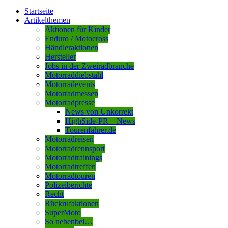
Startseite
Artikelthemen
Aktionen für Kinder
Enduro / Motocross
Händleraktionen
Hersteller
Jobs in der Zweiradbranche
Motorraddiebstahl
Motorradevents
Motorradmessen
Motorradpresse
News von Unkorrekt
HighSide-PR – News
Tourenfahrer.de
Motorradreisen
Motorradrennsport
Motorradtrainings
Motorradtreffen
Motorradtouren
Polizeiberichte
Recht
Rückrufaktionen
SuperMoto
So nebenbei…