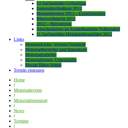
12.Sachsenbike-Geburtstag
Saisonabschlußtour 2012
Moppedrennen 2012 – Erzgebirgsring
Bikerweihnacht 2012
2012 – Büroumzug
Abschiedsfeier im Kinderkurheim Volkersdorf
11.Sachsenbike-Heimkinderausfahrt 2012
Links
Motorradclubs, Vereine/Verbände
Motorradhersteller und Importeure
Motorradzubehör
Motorradreisen, Unterkünfte
Private Biker-Seiten
Termin eintragen
Home
/
Motorradevents
/
Motorradrennsport
/
News
/
Termine
/