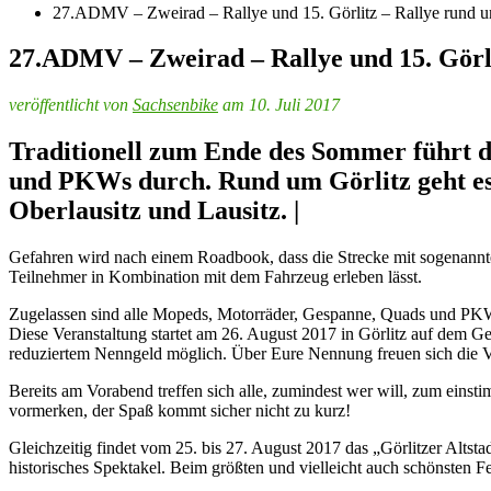
27.ADMV – Zweirad – Rallye und 15. Görlitz – Rallye rund u
27.ADMV – Zweirad – Rallye und 15. Görli
veröffentlicht von
Sachsenbike
am 10. Juli 2017
Traditionell zum Ende des Sommer führt d
und PKWs durch. Rund um Görlitz geht es 
Oberlausitz und Lausitz. |
Gefahren wird nach einem Roadbook, dass die Strecke mit sogenannte
Teilnehmer in Kombination mit dem Fahrzeug erleben lässt.
Zugelassen sind alle Mopeds, Motorräder, Gespanne, Quads und PKWs,
Diese Veranstaltung startet am 26. August 2017 in Görlitz auf dem 
reduziertem Nenngeld möglich. Über Eure Nennung freuen sich die Vera
Bereits am Vorabend treffen sich alle, zumindest wer will, zum ein
vormerken, der Spaß kommt sicher nicht zu kurz!
Gleichzeitig findet vom 25. bis 27. August 2017 das „Görlitzer Altstad
historisches Spektakel. Beim größten und vielleicht auch schönsten Fe