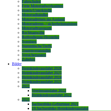
Fahrschulen
Freie Motorradwerkstätten
Hotels/Unterkünfte
Motorradhändler
Motorradreisen ins Ausland
Motorradrenn- / sicherheitstrainings
Motorradtransporte
Rechtsanwälte
Reifendienste/Hersteller
Sonstiges
Stammtische/Treffs
Tourenveranstalter
Versicherungen
Zubehör
Bilder
Heimkinderausfahrt 2026
Heimkinderausfahrt 2025
Heimkinderausfahrt 2024
Heimkinderausfahrt 2023
2022
Vereinssausfahrt 2022
Heimkinderausfahrt 2022
2021
Sachsenbike-Geburtstag 2021
19.Sachsenbike-Heimkinderausfahrt