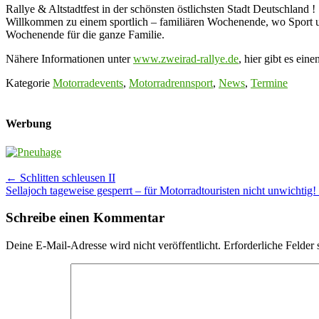
Rallye & Altstadtfest in der schönsten östlichsten Stadt Deutschland !
Willkommen zu einem sportlich – familiären Wochenende, wo Sport un
Wochenende für die ganze Familie.
Nähere Informationen unter
www.zweirad-rallye.de
, hier gibt es ei
Kategorie
Motorradevents
,
Motorradrennsport
,
News
,
Termine
Werbung
Post
←
Schlitten schleusen II
Sellajoch tageweise gesperrt – für Motorradtouristen nicht unwichtig!
navigation
Schreibe einen Kommentar
Deine E-Mail-Adresse wird nicht veröffentlicht.
Erforderliche Felder 