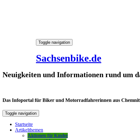
Skip
Toggle navigation
to
8. August 2026
content
Sachsenbike.de
Neuigkeiten und Informationen rund um d
Das Infoportal für Biker und Motorradfahrerinnen aus Chemnitz /
Toggle navigation
Startseite
Artikelthemen
Aktionen für Kinder