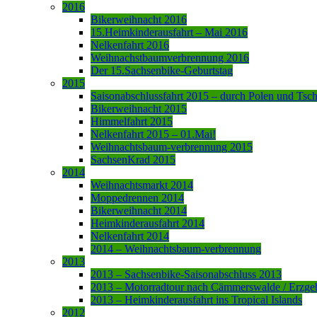
2016
Bikerweihnacht 2016
15.Heimkinderausfahrt – Mai 2016
Nelkenfahrt 2016
Weihnachstbaumverbrennung 2016
Der 15.Sachsenbike-Geburtstag
2015
Saisonabschlussfahrt 2015 – durch Polen und Tsc
Bikerweihnacht 2015
Himmelfahrt 2015
Nelkenfahrt 2015 – 01.Mai!
Weihnachtsbaum-verbrennung 2015
SachsenKrad 2015
2014
Weihnachtsmarkt 2014
Moppedrennen 2014
Bikerweihnacht 2014
Heimkinderausfahrt 2014
Nelkenfahrt 2014
2014 – Weihnachtsbaum-verbrennung
2013
2013 – Sachsenbike-Saisonabschluss 2013
2013 – Motorradtour nach Cämmerswalde / Erzge
2013 – Heimkinderausfahrt ins Tropical Islands
2012