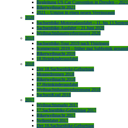
Begleitung US Car Convention in Dresden – 2021
Bikerweihnacht 2021
2021 – Umzug in einen neuen Vereinsraum
2020
Sachsenbike-Motorradausfahrt – 11. bis 13.Septe
Sachsenbike-Ausfahrt – 21.Juni 2020
Weihnachtsbaumverbrennung 2020
2019
Sachsenbike-Tour 2019 nach Thüringen
Sommerputz 2019 – früher mal Subbotnik genannt
Bikerweihnacht 2019
18.Heimkinderausfahrt
2018
Der 18.Sachsenbike-Geburtstag
Moppedrennen 2018
Bikerweihnacht 2018
17.Heimkinderausfahrt
Weihnachtsbaumverbrennung 2018
SachsenKrad 2018
2017
Weihnachtsmarkt 2017
17.Sachsenbike-Geburtstag 2017
Bikerweihnacht 2017
Nelkenfahrt 2017
Der 16.Sachsenbike-Geburtstag