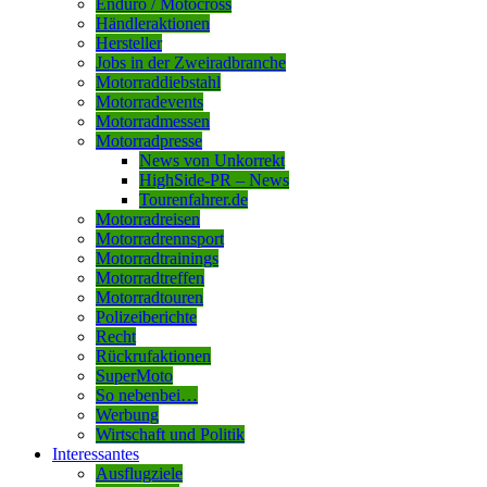
Enduro / Motocross
Händleraktionen
Hersteller
Jobs in der Zweiradbranche
Motorraddiebstahl
Motorradevents
Motorradmessen
Motorradpresse
News von Unkorrekt
HighSide-PR – News
Tourenfahrer.de
Motorradreisen
Motorradrennsport
Motorradtrainings
Motorradtreffen
Motorradtouren
Polizeiberichte
Recht
Rückrufaktionen
SuperMoto
So nebenbei…
Werbung
Wirtschaft und Politik
Interessantes
Ausflugziele