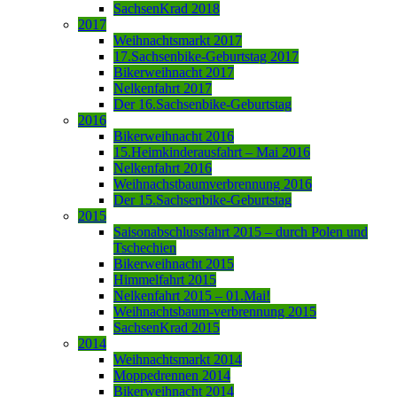
SachsenKrad 2018
2017
Weihnachtsmarkt 2017
17.Sachsenbike-Geburtstag 2017
Bikerweihnacht 2017
Nelkenfahrt 2017
Der 16.Sachsenbike-Geburtstag
2016
Bikerweihnacht 2016
15.Heimkinderausfahrt – Mai 2016
Nelkenfahrt 2016
Weihnachstbaumverbrennung 2016
Der 15.Sachsenbike-Geburtstag
2015
Saisonabschlussfahrt 2015 – durch Polen und
Tschechien
Bikerweihnacht 2015
Himmelfahrt 2015
Nelkenfahrt 2015 – 01.Mai!
Weihnachtsbaum-verbrennung 2015
SachsenKrad 2015
2014
Weihnachtsmarkt 2014
Moppedrennen 2014
Bikerweihnacht 2014