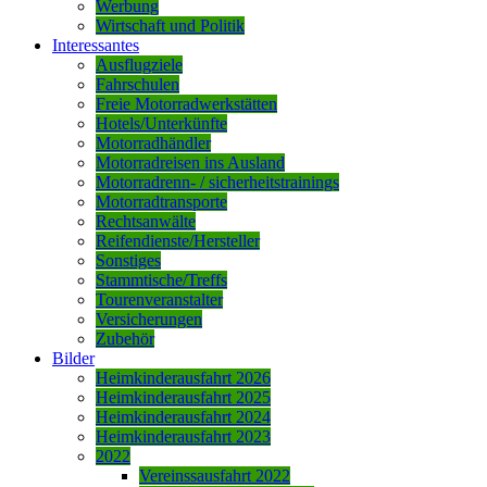
Werbung
Wirtschaft und Politik
Interessantes
Ausflugziele
Fahrschulen
Freie Motorradwerkstätten
Hotels/Unterkünfte
Motorradhändler
Motorradreisen ins Ausland
Motorradrenn- / sicherheitstrainings
Motorradtransporte
Rechtsanwälte
Reifendienste/Hersteller
Sonstiges
Stammtische/Treffs
Tourenveranstalter
Versicherungen
Zubehör
Bilder
Heimkinderausfahrt 2026
Heimkinderausfahrt 2025
Heimkinderausfahrt 2024
Heimkinderausfahrt 2023
2022
Vereinssausfahrt 2022