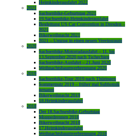
Heimkinderausfahrt 2022
2021
Sachsenbike-Geburtstag 2021
19.Sachsenbike-Heimkinderausfahrt
Begleitung US Car Convention in Dresden –
2021
Bikerweihnacht 2021
2021 – Umzug in einen neuen Vereinsraum
2020
Sachsenbike-Motorradausfahrt – 11. bis
13.September 2020 nach Tschechien
Sachsenbike-Ausfahrt – 21.Juni 2020
Weihnachtsbaumverbrennung 2020
2019
Sachsenbike-Tour 2019 nach Thüringen
Sommerputz 2019 – früher mal Subbotnik
genannt
Bikerweihnacht 2019
18.Heimkinderausfahrt
2018
Der 18.Sachsenbike-Geburtstag
Moppedrennen 2018
Bikerweihnacht 2018
17.Heimkinderausfahrt
Weihnachtsbaumverbrennung 2018