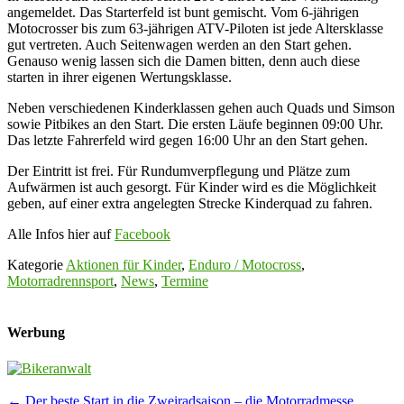
angemeldet. Das Starterfeld ist bunt gemischt. Vom 6-jährigen
Motocrosser bis zum 63-jährigen ATV-Piloten ist jede Altersklasse
gut vertreten. Auch Seitenwagen werden an den Start gehen.
Genauso wenig lassen sich die Damen bitten, denn auch diese
starten in ihrer eigenen Wertungsklasse.
Neben verschiedenen Kinderklassen gehen auch Quads und Simson
sowie Pitbikes an den Start. Die ersten Läufe beginnen 09:00 Uhr.
Das letzte Fahrerfeld wird gegen 16:00 Uhr an den Start gehen.
Der Eintritt ist frei. Für Rundumverpflegung und Plätze zum
Aufwärmen ist auch gesorgt. Für Kinder wird es die Möglichkeit
geben, auf einer extra angelegten Strecke Kinderquad zu fahren.
Alle Infos hier auf
Facebook
Kategorie
Aktionen für Kinder
,
Enduro / Motocross
,
Motorradrennsport
,
News
,
Termine
Werbung
Post
←
Der beste Start in die Zweiradsaison – die Motorradmesse