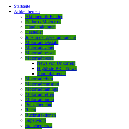
Startseite
Artikelthemen
Aktionen für Kinder
Enduro / Motocross
Händleraktionen
Hersteller
Jobs in der Zweiradbranche
Motorraddiebstahl
Motorradevents
Motorradmessen
Motorradpresse
News von Unkorrekt
HighSide-PR – News
Tourenfahrer.de
Motorradreisen
Motorradrennsport
Motorradtrainings
Motorradtreffen
Motorradtouren
Polizeiberichte
Recht
Rückrufaktionen
SuperMoto
So nebenbei…