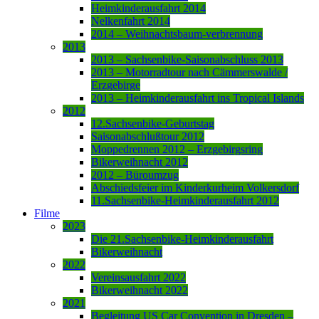
Heimkinderausfahrt 2014
Nelkenfahrt 2014
2014 – Weihnachtsbaum-verbrennung
2013
2013 – Sachsenbike-Saisonabschluss 2013
2013 – Motorradtour nach Cämmerswalde /
Erzgebirge
2013 – Heimkinderausfahrt ins Tropical Islands
2012
12.Sachsenbike-Geburtstag
Saisonabschlußtour 2012
Moppedrennen 2012 – Erzgebirgsring
Bikerweihnacht 2012
2012 – Büroumzug
Abschiedsfeier im Kinderkurheim Volkersdorf
11.Sachsenbike-Heimkinderausfahrt 2012
Filme
2023
Die 21.Sachsenbike-Heimkinderausfahrt
Bikerweihnacht
2022
Vereinsausfahrt 2022
Bikerweihnacht 2022
2021
Begleitung US Car Convention in Dresden –