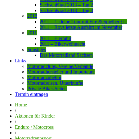
SachsenKrad 2013 – Tag 2
SachsenKrad 2013 – Tag 3
2012
2012 – 1.kleine Tour mit Fire & Spielberg jr.
2011 – Roys letzte Ausfahrt im November
2011
2011 – Eierfahrt
2011 – Bikerweihnacht
Sonstiges
Das Motorradland Sachsen
Links
Motorradclubs, Vereine/Verbände
Motorradhersteller und Importeure
Motorradzubehör
Motorradreisen, Unterkünfte
Private Biker-Seiten
Termin eintragen
Home
/
Aktionen für Kinder
/
Enduro / Motocross
/
Motorradrennsport