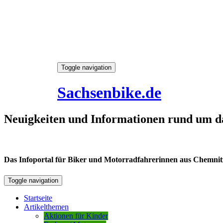
Skip
Toggle navigation
to
7. August 2026
content
Sachsenbike.de
Neuigkeiten und Informationen rund um d
Das Infoportal für Biker und Motorradfahrerinnen aus Chemnitz /
Toggle navigation
Startseite
Artikelthemen
Aktionen für Kinder