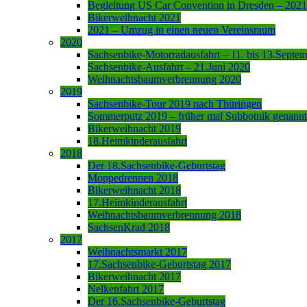
Begleitung US Car Convention in Dresden – 2021
Bikerweihnacht 2021
2021 – Umzug in einen neuen Vereinsraum
2020
Sachsenbike-Motorradausfahrt – 11. bis 13.Septe
Sachsenbike-Ausfahrt – 21.Juni 2020
Weihnachtsbaumverbrennung 2020
2019
Sachsenbike-Tour 2019 nach Thüringen
Sommerputz 2019 – früher mal Subbotnik genannt
Bikerweihnacht 2019
18.Heimkinderausfahrt
2018
Der 18.Sachsenbike-Geburtstag
Moppedrennen 2018
Bikerweihnacht 2018
17.Heimkinderausfahrt
Weihnachtsbaumverbrennung 2018
SachsenKrad 2018
2017
Weihnachtsmarkt 2017
17.Sachsenbike-Geburtstag 2017
Bikerweihnacht 2017
Nelkenfahrt 2017
Der 16.Sachsenbike-Geburtstag