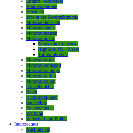
Enduro / Motocross
Händleraktionen
Hersteller
Jobs in der Zweiradbranche
Motorraddiebstahl
Motorradevents
Motorradmessen
Motorradpresse
News von Unkorrekt
HighSide-PR – News
Tourenfahrer.de
Motorradreisen
Motorradrennsport
Motorradtrainings
Motorradtreffen
Motorradtouren
Polizeiberichte
Recht
Rückrufaktionen
SuperMoto
So nebenbei…
Werbung
Wirtschaft und Politik
Interessantes
Ausflugziele