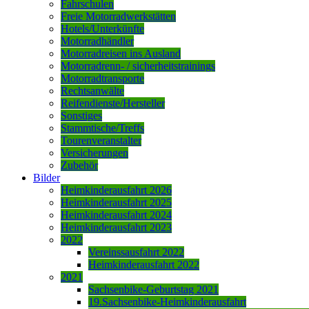
Fahrschulen
Freie Motorradwerkstätten
Hotels/Unterkünfte
Motorradhändler
Motorradreisen ins Ausland
Motorradrenn- / sicherheitstrainings
Motorradtransporte
Rechtsanwälte
Reifendienste/Hersteller
Sonstiges
Stammtische/Treffs
Tourenveranstalter
Versicherungen
Zubehör
Bilder
Heimkinderausfahrt 2026
Heimkinderausfahrt 2025
Heimkinderausfahrt 2024
Heimkinderausfahrt 2023
2022
Vereinssausfahrt 2022
Heimkinderausfahrt 2022
2021
Sachsenbike-Geburtstag 2021
19.Sachsenbike-Heimkinderausfahrt