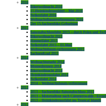
2016
Bikerweihnacht 2016
15.Heimkinderausfahrt – Mai 2016
Nelkenfahrt 2016
Weihnachstbaumverbrennung 2016
Der 15.Sachsenbike-Geburtstag
2015
Saisonabschlussfahrt 2015 – durch Polen und Tsc
Bikerweihnacht 2015
Himmelfahrt 2015
Nelkenfahrt 2015 – 01.Mai!
Weihnachtsbaum-verbrennung 2015
SachsenKrad 2015
2014
Weihnachtsmarkt 2014
Moppedrennen 2014
Bikerweihnacht 2014
Heimkinderausfahrt 2014
Nelkenfahrt 2014
2014 – Weihnachtsbaum-verbrennung
2013
2013 – Sachsenbike-Saisonabschluss 2013
2013 – Motorradtour nach Cämmerswalde / Erzge
2013 – Heimkinderausfahrt ins Tropical Islands
2012