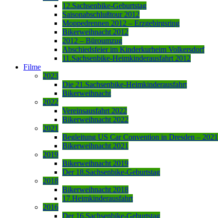
12.Sachsenbike-Geburtstag
Saisonabschlußtour 2012
Moppedrennen 2012 – Erzgebirgsring
Bikerweihnacht 2012
2012 – Büroumzug
Abschiedsfeier im Kinderkurheim Volkersdorf
11.Sachsenbike-Heimkinderausfahrt 2012
Filme
2023
Die 21.Sachsenbike-Heimkinderausfahrt
Bikerweihnacht
2022
Vereinsausfahrt 2022
Bikerweihnacht 2022
2021
Begleitung US Car Convention in Dresden – 2021
Bikerweihnacht 2021
2019
Bikerweihnacht 2019
Der 18.Sachsenbike-Geburtstag
2018
Bikerweihnacht 2018
17.Heimkinderausfahrt
2016
Der 16.Sachsenbike-Geburtstag