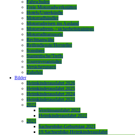
Fahrschulen
Freie Motorradwerkstätten
Hotels/Unterkünfte
Motorradhändler
Motorradreisen ins Ausland
Motorradrenn- / sicherheitstrainings
Motorradtransporte
Rechtsanwälte
Reifendienste/Hersteller
Sonstiges
Stammtische/Treffs
Tourenveranstalter
Versicherungen
Zubehör
Bilder
Heimkinderausfahrt 2026
Heimkinderausfahrt 2025
Heimkinderausfahrt 2024
Heimkinderausfahrt 2023
2022
Vereinssausfahrt 2022
Heimkinderausfahrt 2022
2021
Sachsenbike-Geburtstag 2021
19.Sachsenbike-Heimkinderausfahrt