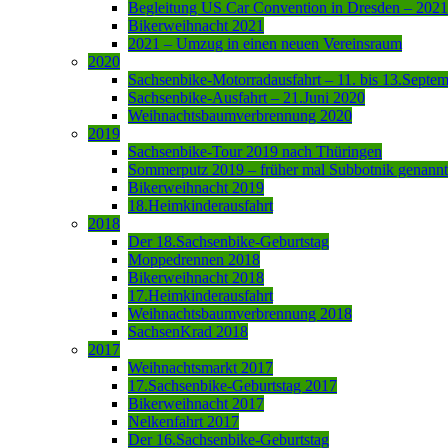
Begleitung US Car Convention in Dresden – 2021
Bikerweihnacht 2021
2021 – Umzug in einen neuen Vereinsraum
2020
Sachsenbike-Motorradausfahrt – 11. bis 13.Septe
Sachsenbike-Ausfahrt – 21.Juni 2020
Weihnachtsbaumverbrennung 2020
2019
Sachsenbike-Tour 2019 nach Thüringen
Sommerputz 2019 – früher mal Subbotnik genannt
Bikerweihnacht 2019
18.Heimkinderausfahrt
2018
Der 18.Sachsenbike-Geburtstag
Moppedrennen 2018
Bikerweihnacht 2018
17.Heimkinderausfahrt
Weihnachtsbaumverbrennung 2018
SachsenKrad 2018
2017
Weihnachtsmarkt 2017
17.Sachsenbike-Geburtstag 2017
Bikerweihnacht 2017
Nelkenfahrt 2017
Der 16.Sachsenbike-Geburtstag