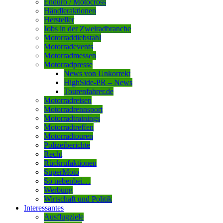
Enduro / Motocross
Händleraktionen
Hersteller
Jobs in der Zweiradbranche
Motorraddiebstahl
Motorradevents
Motorradmessen
Motorradpresse
News von Unkorrekt
HighSide-PR – News
Tourenfahrer.de
Motorradreisen
Motorradrennsport
Motorradtrainings
Motorradtreffen
Motorradtouren
Polizeiberichte
Recht
Rückrufaktionen
SuperMoto
So nebenbei…
Werbung
Wirtschaft und Politik
Interessantes
Ausflugziele