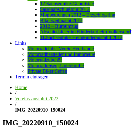
12.Sachsenbike-Geburtstag
Saisonabschlußtour 2012
Moppedrennen 2012 – Erzgebirgsring
Bikerweihnacht 2012
2012 – Büroumzug
Abschiedsfeier im Kinderkurheim Volkersdorf
11.Sachsenbike-Heimkinderausfahrt 2012
Links
Motorradclubs, Vereine/Verbände
Motorradhersteller und Importeure
Motorradzubehör
Motorradreisen, Unterkünfte
Private Biker-Seiten
Termin eintragen
Home
/
Vereinssausfahrt 2022
/
IMG_20220910_150024
IMG_20220910_150024