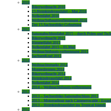
2016
Bikerweihnacht 2016
15.Heimkinderausfahrt – Mai 2016
Nelkenfahrt 2016
Weihnachstbaumverbrennung 2016
Der 15.Sachsenbike-Geburtstag
2015
Saisonabschlussfahrt 2015 – durch Polen und Tsc
Bikerweihnacht 2015
Himmelfahrt 2015
Nelkenfahrt 2015 – 01.Mai!
Weihnachtsbaum-verbrennung 2015
SachsenKrad 2015
2014
Weihnachtsmarkt 2014
Moppedrennen 2014
Bikerweihnacht 2014
Heimkinderausfahrt 2014
Nelkenfahrt 2014
2014 – Weihnachtsbaum-verbrennung
2013
2013 – Sachsenbike-Saisonabschluss 2013
2013 – Motorradtour nach Cämmerswalde / Erzge
2013 – Heimkinderausfahrt ins Tropical Islands
2012