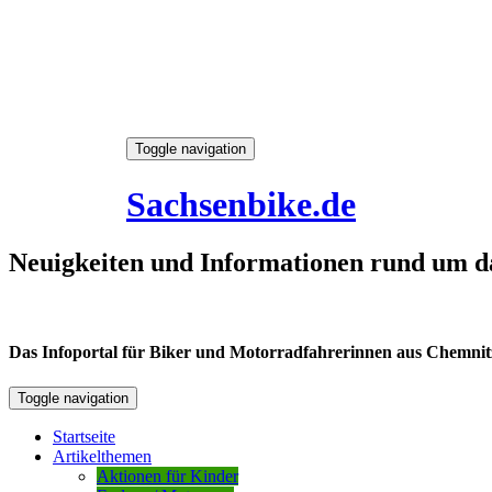
Skip
Toggle navigation
to
8. August 2026
content
Sachsenbike.de
Neuigkeiten und Informationen rund um d
Das Infoportal für Biker und Motorradfahrerinnen aus Chemnitz /
Toggle navigation
Startseite
Artikelthemen
Aktionen für Kinder