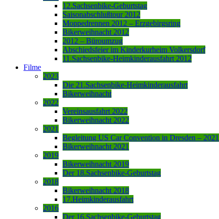
12.Sachsenbike-Geburtstag
Saisonabschlußtour 2012
Moppedrennen 2012 – Erzgebirgsring
Bikerweihnacht 2012
2012 – Büroumzug
Abschiedsfeier im Kinderkurheim Volkersdorf
11.Sachsenbike-Heimkinderausfahrt 2012
Filme
2023
Die 21.Sachsenbike-Heimkinderausfahrt
Bikerweihnacht
2022
Vereinsausfahrt 2022
Bikerweihnacht 2022
2021
Begleitung US Car Convention in Dresden – 2021
Bikerweihnacht 2021
2019
Bikerweihnacht 2019
Der 18.Sachsenbike-Geburtstag
2018
Bikerweihnacht 2018
17.Heimkinderausfahrt
2016
Der 16.Sachsenbike-Geburtstag