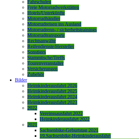
Fahrschulen
Freie Motorradwerkstätten
Hotels/Unterkünfte
Motorradhändler
Motorradreisen ins Ausland
Motorradrenn- / sicherheitstrainings
Motorradtransporte
Rechtsanwälte
Reifendienste/Hersteller
Sonstiges
Stammtische/Treffs
Tourenveranstalter
Versicherungen
Zubehör
Bilder
Heimkinderausfahrt 2026
Heimkinderausfahrt 2025
Heimkinderausfahrt 2024
Heimkinderausfahrt 2023
2022
Vereinssausfahrt 2022
Heimkinderausfahrt 2022
2021
Sachsenbike-Geburtstag 2021
19.Sachsenbike-Heimkinderausfahrt