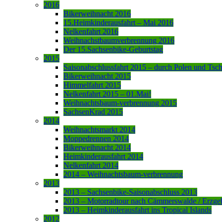
2016
Bikerweihnacht 2016
15.Heimkinderausfahrt – Mai 2016
Nelkenfahrt 2016
Weihnachstbaumverbrennung 2016
Der 15.Sachsenbike-Geburtstag
2015
Saisonabschlussfahrt 2015 – durch Polen und Tsc
Bikerweihnacht 2015
Himmelfahrt 2015
Nelkenfahrt 2015 – 01.Mai!
Weihnachtsbaum-verbrennung 2015
SachsenKrad 2015
2014
Weihnachtsmarkt 2014
Moppedrennen 2014
Bikerweihnacht 2014
Heimkinderausfahrt 2014
Nelkenfahrt 2014
2014 – Weihnachtsbaum-verbrennung
2013
2013 – Sachsenbike-Saisonabschluss 2013
2013 – Motorradtour nach Cämmerswalde / Erzge
2013 – Heimkinderausfahrt ins Tropical Islands
2012