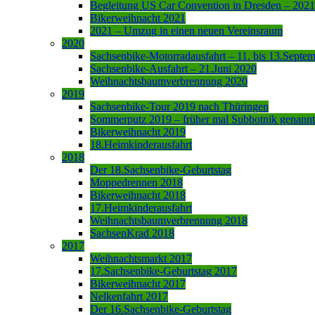
Begleitung US Car Convention in Dresden – 2021
Bikerweihnacht 2021
2021 – Umzug in einen neuen Vereinsraum
2020
Sachsenbike-Motorradausfahrt – 11. bis 13.Septe
Sachsenbike-Ausfahrt – 21.Juni 2020
Weihnachtsbaumverbrennung 2020
2019
Sachsenbike-Tour 2019 nach Thüringen
Sommerputz 2019 – früher mal Subbotnik genannt
Bikerweihnacht 2019
18.Heimkinderausfahrt
2018
Der 18.Sachsenbike-Geburtstag
Moppedrennen 2018
Bikerweihnacht 2018
17.Heimkinderausfahrt
Weihnachtsbaumverbrennung 2018
SachsenKrad 2018
2017
Weihnachtsmarkt 2017
17.Sachsenbike-Geburtstag 2017
Bikerweihnacht 2017
Nelkenfahrt 2017
Der 16.Sachsenbike-Geburtstag