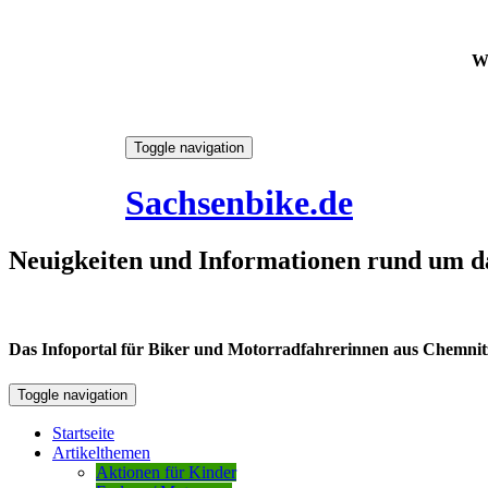
W
Skip
Toggle navigation
to
6. August 2026
content
Sachsenbike.de
Neuigkeiten und Informationen rund um d
Das Infoportal für Biker und Motorradfahrerinnen aus Chemnitz /
Toggle navigation
Startseite
Artikelthemen
Aktionen für Kinder