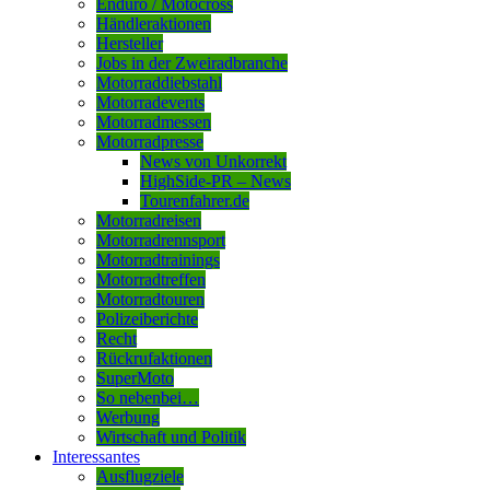
Enduro / Motocross
Händleraktionen
Hersteller
Jobs in der Zweiradbranche
Motorraddiebstahl
Motorradevents
Motorradmessen
Motorradpresse
News von Unkorrekt
HighSide-PR – News
Tourenfahrer.de
Motorradreisen
Motorradrennsport
Motorradtrainings
Motorradtreffen
Motorradtouren
Polizeiberichte
Recht
Rückrufaktionen
SuperMoto
So nebenbei…
Werbung
Wirtschaft und Politik
Interessantes
Ausflugziele