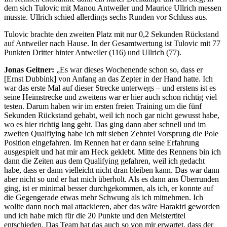
dem sich Tulovic mit Manou Antweiler und Maurice Ullrich messen
musste. Ullrich schied allerdings sechs Runden vor Schluss aus.
Tulovic brachte den zweiten Platz mit nur 0,2 Sekunden Rückstand
auf Antweiler nach Hause. In der Gesamtwertung ist Tulovic mit 77
Punkten Dritter hinter Antweiler (116) und Ullrich (77).
Jonas Geitner:
„Es war dieses Wochenende schon so, dass er
[Ernst Dubbink] von Anfang an das Zepter in der Hand hatte. Ich
war das erste Mal auf dieser Strecke unterwegs – und erstens ist es
seine Heimstrecke und zweitens war er hier auch schon richtig viel
testen. Darum haben wir im ersten freien Training um die fünf
Sekunden Rückstand gehabt, weil ich noch gar nicht gewusst habe,
wo es hier richtig lang geht. Das ging dann aber schnell und im
zweiten Qualfiying habe ich mit sieben Zehntel Vorsprung die Pole
Position eingefahren. Im Rennen hat er dann seine Erfahrung
ausgespielt und hat mir am Heck geklebt. Mitte des Rennens bin ich
dann die Zeiten aus dem Qualifying gefahren, weil ich gedacht
habe, dass er dann vielleicht nicht dran bleiben kann. Das war dann
aber nicht so und er hat mich überholt. Als es dann ans Überrunden
ging, ist er minimal besser durchgekommen, als ich, er konnte auf
die Gegengerade etwas mehr Schwung als ich mitnehmen. Ich
wollte dann noch mal attackieren, aber das wäre Harakiri geworden
und ich habe mich für die 20 Punkte und den Meistertitel
entschieden. Das Team hat das auch so von mir erwartet, dass der