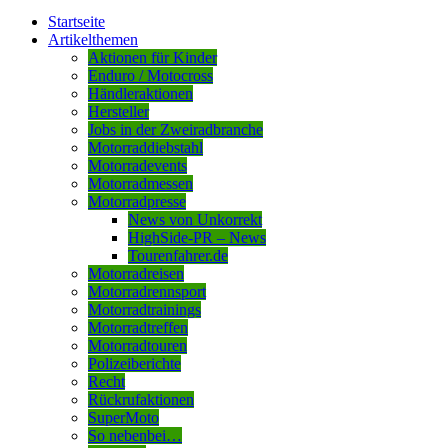
Startseite
Artikelthemen
Aktionen für Kinder
Enduro / Motocross
Händleraktionen
Hersteller
Jobs in der Zweiradbranche
Motorraddiebstahl
Motorradevents
Motorradmessen
Motorradpresse
News von Unkorrekt
HighSide-PR – News
Tourenfahrer.de
Motorradreisen
Motorradrennsport
Motorradtrainings
Motorradtreffen
Motorradtouren
Polizeiberichte
Recht
Rückrufaktionen
SuperMoto
So nebenbei…