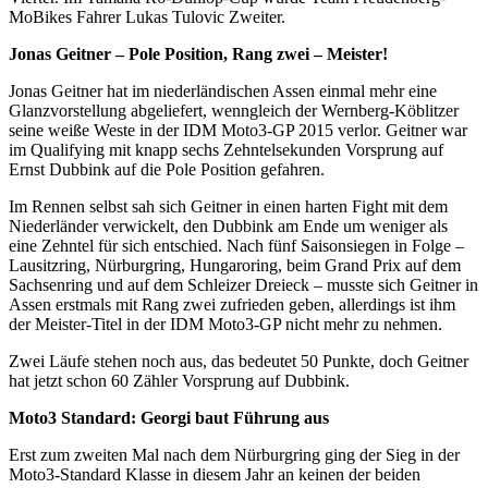
MoBikes Fahrer Lukas Tulovic Zweiter.
Jonas Geitner – Pole Position, Rang zwei – Meister!
Jonas Geitner hat im niederländischen Assen einmal mehr eine
Glanzvorstellung abgeliefert, wenngleich der Wernberg-Köblitzer
seine weiße Weste in der IDM Moto3-GP 2015 verlor. Geitner war
im Qualifying mit knapp sechs Zehntelsekunden Vorsprung auf
Ernst Dubbink auf die Pole Position gefahren.
Im Rennen selbst sah sich Geitner in einen harten Fight mit dem
Niederländer verwickelt, den Dubbink am Ende um weniger als
eine Zehntel für sich entschied. Nach fünf Saisonsiegen in Folge –
Lausitzring, Nürburgring, Hungaroring, beim Grand Prix auf dem
Sachsenring und auf dem Schleizer Dreieck – musste sich Geitner in
Assen erstmals mit Rang zwei zufrieden geben, allerdings ist ihm
der Meister-Titel in der IDM Moto3-GP nicht mehr zu nehmen.
Zwei Läufe stehen noch aus, das bedeutet 50 Punkte, doch Geitner
hat jetzt schon 60 Zähler Vorsprung auf Dubbink.
Moto3 Standard: Georgi baut Führung aus
Erst zum zweiten Mal nach dem Nürburgring ging der Sieg in der
Moto3-Standard Klasse in diesem Jahr an keinen der beiden