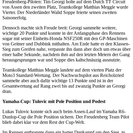
Freudenberg-Piloten: Tim Georgi holte auf dem Dutch TT Circuit
von Assen den zweiten Platz, Teamkollege Matthias Meggle wurde
Vierter. Der Niederländer Walid Soppe feierte seinen zweiten
Saisonerfolg.
Dennoch machte sich Freude breit: Georgi sammelte weitere,
wichtige 20 Punkte und konnte in der Anfangsphase des Rennens
sogar mit seiner Einheits-Honda NSF250R mit den GP-Maschinen
von Geitner und Dubbink mithalten. Am Ende hatte er den Klassen-
Sieg zum Greifen nahe, verpasste ihn dann aber doch um etwas über
einer halbe Sekunde, nachdem ihm auf den letzten Metern der Gang
herausgesprungen war und Soppe dies kaltschnäuzig ausnutzte.
Teamkollege Matthias Meggle landete auf dem vierten Platz der
Moto3 Standard-Wertung. Der Nachwuchspilot aus Reicholzried
sammelte aber auch dafür wichtige 13 Punkte und ist in der
Gesamtwertung auf Rang zwei bis auf zwanzig Punkte an Georgi
dran.
Yamaha-Cup: Tulovic mit Pole Position und Podest
Lukas Tulovic konnte sich auch beim Assen-Lauf im Yamaha R6-
Dunlop-Cup die Pole Position sichern. Der Freudenberg Team Pilot
blieb dabei klar vor dem Rest der Cup-Welt.
Im Rennen entbrannte dann ein harter Dreikampf um den Sieg, in