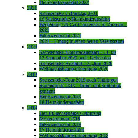
Heimkinderausfahrt 2022
2021
Sachsenbike-Geburtstag 2021
19.Sachsenbike-Heimkinderausfahrt
Begleitung US Car Convention in Dresden –
2021
Bikerweihnacht 2021
2021 – Umzug in einen neuen Vereinsraum
2020
Sachsenbike-Motorradausfahrt – 11. bis
13.September 2020 nach Tschechien
Sachsenbike-Ausfahrt – 21.Juni 2020
Weihnachtsbaumverbrennung 2020
2019
Sachsenbike-Tour 2019 nach Thüringen
Sommerputz 2019 – früher mal Subbotnik
genannt
Bikerweihnacht 2019
18.Heimkinderausfahrt
2018
Der 18.Sachsenbike-Geburtstag
Moppedrennen 2018
Bikerweihnacht 2018
17.Heimkinderausfahrt
Weihnachtsbaumverbrennung 2018