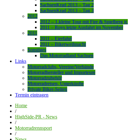
SachsenKrad 2013 – Tag 2
SachsenKrad 2013 – Tag 3
2012
2012 – 1.kleine Tour mit Fire & Spielberg jr.
2011 – Roys letzte Ausfahrt im November
2011
2011 – Eierfahrt
2011 – Bikerweihnacht
Sonstiges
Das Motorradland Sachsen
Links
Motorradclubs, Vereine/Verbände
Motorradhersteller und Importeure
Motorradzubehör
Motorradreisen, Unterkünfte
Private Biker-Seiten
Termin eintragen
Home
/
HighSide-PR - News
/
Motorradrennsport
/
News