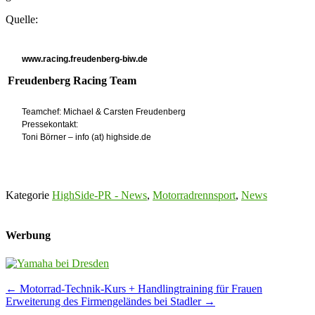
Quelle:
www.racing.freudenberg-biw.de
Freudenberg Racing Team
Teamchef: Michael & Carsten Freudenberg
Pressekontakt:
Toni Börner – info (at) highside.de
Kategorie
HighSide-PR - News
,
Motorradrennsport
,
News
Werbung
Post
←
Motorrad-Technik-Kurs + Handlingtraining für Frauen
Erweiterung des Firmengeländes bei Stadler
→
navigation