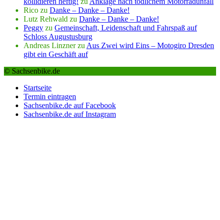
kollidieren heftig!
zu
Anklage nach tödlichem Motorradunfall
Rico
zu
Danke – Danke – Danke!
Lutz Rehwald
zu
Danke – Danke – Danke!
Peggy
zu
Gemeinschaft, Leidenschaft und Fahrspaß auf
Schloss Augustusburg
Andreas Linzner
zu
Aus Zwei wird Eins – Motogiro Dresden
gibt ein Geschäft auf
© Sachsenbike.de
Startseite
Termin eintragen
Sachsenbike.de auf Facebook
Sachsenbike.de auf Instagram