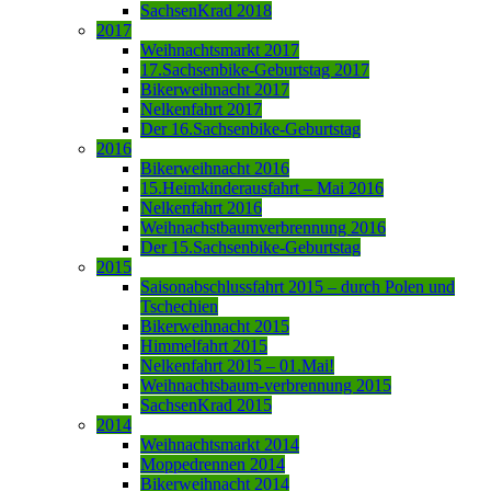
SachsenKrad 2018
2017
Weihnachtsmarkt 2017
17.Sachsenbike-Geburtstag 2017
Bikerweihnacht 2017
Nelkenfahrt 2017
Der 16.Sachsenbike-Geburtstag
2016
Bikerweihnacht 2016
15.Heimkinderausfahrt – Mai 2016
Nelkenfahrt 2016
Weihnachstbaumverbrennung 2016
Der 15.Sachsenbike-Geburtstag
2015
Saisonabschlussfahrt 2015 – durch Polen und
Tschechien
Bikerweihnacht 2015
Himmelfahrt 2015
Nelkenfahrt 2015 – 01.Mai!
Weihnachtsbaum-verbrennung 2015
SachsenKrad 2015
2014
Weihnachtsmarkt 2014
Moppedrennen 2014
Bikerweihnacht 2014