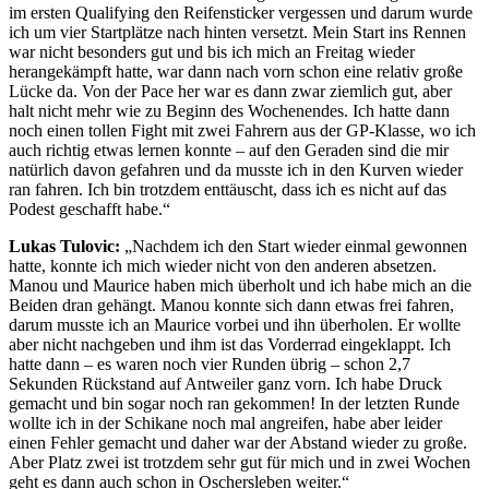
im ersten Qualifying den Reifensticker vergessen und darum wurde
ich um vier Startplätze nach hinten versetzt. Mein Start ins Rennen
war nicht besonders gut und bis ich mich an Freitag wieder
herangekämpft hatte, war dann nach vorn schon eine relativ große
Lücke da. Von der Pace her war es dann zwar ziemlich gut, aber
halt nicht mehr wie zu Beginn des Wochenendes. Ich hatte dann
noch einen tollen Fight mit zwei Fahrern aus der GP-Klasse, wo ich
auch richtig etwas lernen konnte – auf den Geraden sind die mir
natürlich davon gefahren und da musste ich in den Kurven wieder
ran fahren. Ich bin trotzdem enttäuscht, dass ich es nicht auf das
Podest geschafft habe.“
Lukas Tulovic:
„Nachdem ich den Start wieder einmal gewonnen
hatte, konnte ich mich wieder nicht von den anderen absetzen.
Manou und Maurice haben mich überholt und ich habe mich an die
Beiden dran gehängt. Manou konnte sich dann etwas frei fahren,
darum musste ich an Maurice vorbei und ihn überholen. Er wollte
aber nicht nachgeben und ihm ist das Vorderrad eingeklappt. Ich
hatte dann – es waren noch vier Runden übrig – schon 2,7
Sekunden Rückstand auf Antweiler ganz vorn. Ich habe Druck
gemacht und bin sogar noch ran gekommen! In der letzten Runde
wollte ich in der Schikane noch mal angreifen, habe aber leider
einen Fehler gemacht und daher war der Abstand wieder zu große.
Aber Platz zwei ist trotzdem sehr gut für mich und in zwei Wochen
geht es dann auch schon in Oschersleben weiter.“