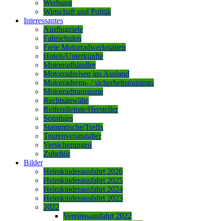
Werbung
Wirtschaft und Politik
Interessantes
Ausflugziele
Fahrschulen
Freie Motorradwerkstätten
Hotels/Unterkünfte
Motorradhändler
Motorradreisen ins Ausland
Motorradrenn- / sicherheitstrainings
Motorradtransporte
Rechtsanwälte
Reifendienste/Hersteller
Sonstiges
Stammtische/Treffs
Tourenveranstalter
Versicherungen
Zubehör
Bilder
Heimkinderausfahrt 2026
Heimkinderausfahrt 2025
Heimkinderausfahrt 2024
Heimkinderausfahrt 2023
2022
Vereinssausfahrt 2022