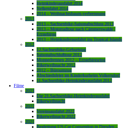
Heimkinderausfahrt 2014
Nelkenfahrt 2014
2014 – Weihnachtsbaum-verbrennung
2013
2013 – Sachsenbike-Saisonabschluss 2013
2013 – Motorradtour nach Cämmerswalde /
Erzgebirge
2013 – Heimkinderausfahrt ins Tropical Islands
2012
12.Sachsenbike-Geburtstag
Saisonabschlußtour 2012
Moppedrennen 2012 – Erzgebirgsring
Bikerweihnacht 2012
2012 – Büroumzug
Abschiedsfeier im Kinderkurheim Volkersdorf
11.Sachsenbike-Heimkinderausfahrt 2012
Filme
2023
Die 21.Sachsenbike-Heimkinderausfahrt
Bikerweihnacht
2022
Vereinsausfahrt 2022
Bikerweihnacht 2022
2021
Begleitung US Car Convention in Dresden –