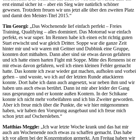
erst einmal sicher ist – aber ein Sieg wäre natürlich schöner
gewesen. Trotzdem freuen wir uns jetzt alle über den zweiten Platz
und damit den Meister-Titel 2015.“
Tim Georgi:
„Das Wochenende lief einfach perfekt – Freies
Training, Qualifying – alles dominiert. Das Motorrad war einfach
perfekt, es war super. Im Rennen habe ich einen echt richtig guten
Start erwischt und war gleich Dritter. Soppe war die ganze Zeit
hinter mir und wir waren mit Geitner und Dubbink eine Gruppe,
konnten dort mithalten. Dann aber sind sie etwas davon gefahren
und ich hatte einen harten Fight mit Soppe. Mitte des Rennens ist er
mir etwas davon gefahren, weil ich einen kleinen Fehler gemacht
hatte. Das konnte ich zwar wieder gut machen, aufholen und vorbei
gehen – und wusste, wo ich auf der letzten Runde attackieren
konnte. Dort habe ich dann auch angesetzt, war neben ihm und wir
haben uns auch etwas berührt. Dann ist mir aber leider der Gang
raus gesprungen und er konnte außen Kontern. In der Schikane
konnte ich nicht mehr vorbeifahren und ich bin Zweiter geworden.
Aber ich freue mich über die Punkte, die wir hier mitgenommen
haben, wir haben den Vorsprung ausgebaut und ich freue mich
schon jetzt auf Oschersleben.“
Matthias Meggle:
„Ich war letzte Woche krank und das hat mir
auch am Wochenende noch etwas zu schaffen gemacht. Das habe
ich vor allem bei der Konzentration gemerkt. Am Freitag haben wir