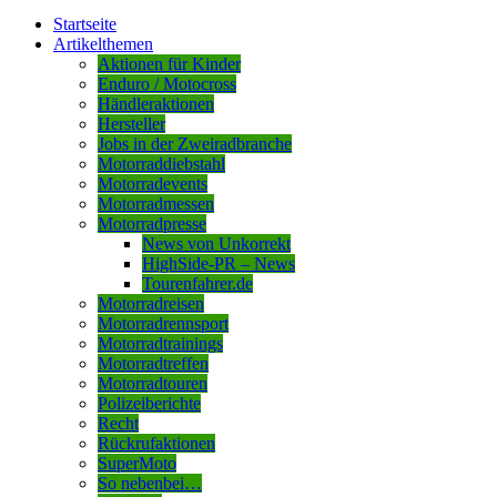
Startseite
Artikelthemen
Aktionen für Kinder
Enduro / Motocross
Händleraktionen
Hersteller
Jobs in der Zweiradbranche
Motorraddiebstahl
Motorradevents
Motorradmessen
Motorradpresse
News von Unkorrekt
HighSide-PR – News
Tourenfahrer.de
Motorradreisen
Motorradrennsport
Motorradtrainings
Motorradtreffen
Motorradtouren
Polizeiberichte
Recht
Rückrufaktionen
SuperMoto
So nebenbei…