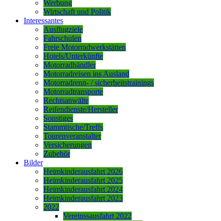
Werbung
Wirtschaft und Politik
Interessantes
Ausflugziele
Fahrschulen
Freie Motorradwerkstätten
Hotels/Unterkünfte
Motorradhändler
Motorradreisen ins Ausland
Motorradrenn- / sicherheitstrainings
Motorradtransporte
Rechtsanwälte
Reifendienste/Hersteller
Sonstiges
Stammtische/Treffs
Tourenveranstalter
Versicherungen
Zubehör
Bilder
Heimkinderausfahrt 2026
Heimkinderausfahrt 2025
Heimkinderausfahrt 2024
Heimkinderausfahrt 2023
2022
Vereinssausfahrt 2022