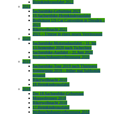
Heimkinderausfahrt 2022
2021
Sachsenbike-Geburtstag 2021
19.Sachsenbike-Heimkinderausfahrt
Begleitung US Car Convention in Dresden –
2021
Bikerweihnacht 2021
2021 – Umzug in einen neuen Vereinsraum
2020
Sachsenbike-Motorradausfahrt – 11. bis
13.September 2020 nach Tschechien
Sachsenbike-Ausfahrt – 21.Juni 2020
Weihnachtsbaumverbrennung 2020
2019
Sachsenbike-Tour 2019 nach Thüringen
Sommerputz 2019 – früher mal Subbotnik
genannt
Bikerweihnacht 2019
18.Heimkinderausfahrt
2018
Der 18.Sachsenbike-Geburtstag
Moppedrennen 2018
Bikerweihnacht 2018
17.Heimkinderausfahrt
Weihnachtsbaumverbrennung 2018