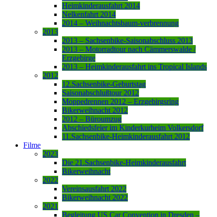
Heimkinderausfahrt 2014
Nelkenfahrt 2014
2014 – Weihnachtsbaum-verbrennung
2013
2013 – Sachsenbike-Saisonabschluss 2013
2013 – Motorradtour nach Cämmerswalde /
Erzgebirge
2013 – Heimkinderausfahrt ins Tropical Islands
2012
12.Sachsenbike-Geburtstag
Saisonabschlußtour 2012
Moppedrennen 2012 – Erzgebirgsring
Bikerweihnacht 2012
2012 – Büroumzug
Abschiedsfeier im Kinderkurheim Volkersdorf
11.Sachsenbike-Heimkinderausfahrt 2012
Filme
2023
Die 21.Sachsenbike-Heimkinderausfahrt
Bikerweihnacht
2022
Vereinsausfahrt 2022
Bikerweihnacht 2022
2021
Begleitung US Car Convention in Dresden –