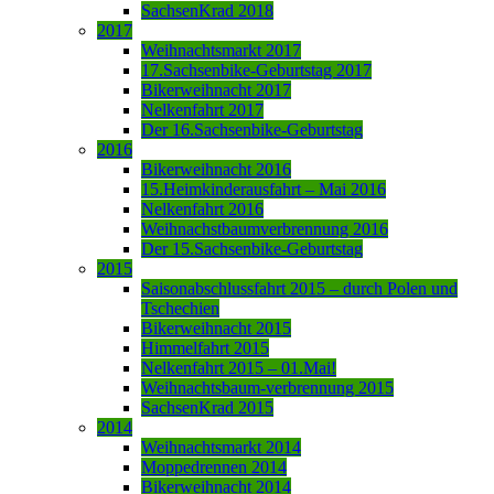
SachsenKrad 2018
2017
Weihnachtsmarkt 2017
17.Sachsenbike-Geburtstag 2017
Bikerweihnacht 2017
Nelkenfahrt 2017
Der 16.Sachsenbike-Geburtstag
2016
Bikerweihnacht 2016
15.Heimkinderausfahrt – Mai 2016
Nelkenfahrt 2016
Weihnachstbaumverbrennung 2016
Der 15.Sachsenbike-Geburtstag
2015
Saisonabschlussfahrt 2015 – durch Polen und
Tschechien
Bikerweihnacht 2015
Himmelfahrt 2015
Nelkenfahrt 2015 – 01.Mai!
Weihnachtsbaum-verbrennung 2015
SachsenKrad 2015
2014
Weihnachtsmarkt 2014
Moppedrennen 2014
Bikerweihnacht 2014