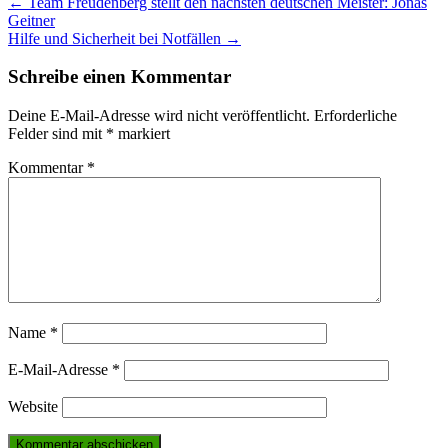
Post
←
Team Freudenberg stellt den nächsten deutschen Meister: Jonas
Geitner
navigation
Hilfe und Sicherheit bei Notfällen
→
Schreibe einen Kommentar
Deine E-Mail-Adresse wird nicht veröffentlicht.
Erforderliche
Felder sind mit
*
markiert
Kommentar
*
Name
*
E-Mail-Adresse
*
Website