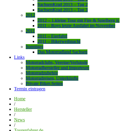
SachsenKrad 2013 – Tag 2
SachsenKrad 2013 – Tag 3
2012
2012 – 1.kleine Tour mit Fire & Spielberg jr.
2011 – Roys letzte Ausfahrt im November
2011
2011 – Eierfahrt
2011 – Bikerweihnacht
Sonstiges
Das Motorradland Sachsen
Links
Motorradclubs, Vereine/Verbände
Motorradhersteller und Importeure
Motorradzubehör
Motorradreisen, Unterkünfte
Private Biker-Seiten
Termin eintragen
Home
/
Hersteller
/
News
/
Tourenfahrer.de