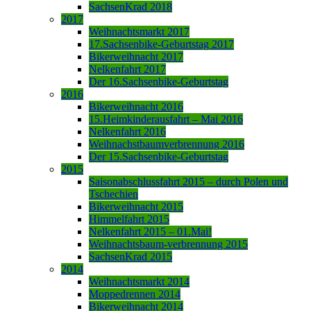
SachsenKrad 2018
2017
Weihnachtsmarkt 2017
17.Sachsenbike-Geburtstag 2017
Bikerweihnacht 2017
Nelkenfahrt 2017
Der 16.Sachsenbike-Geburtstag
2016
Bikerweihnacht 2016
15.Heimkinderausfahrt – Mai 2016
Nelkenfahrt 2016
Weihnachstbaumverbrennung 2016
Der 15.Sachsenbike-Geburtstag
2015
Saisonabschlussfahrt 2015 – durch Polen und
Tschechien
Bikerweihnacht 2015
Himmelfahrt 2015
Nelkenfahrt 2015 – 01.Mai!
Weihnachtsbaum-verbrennung 2015
SachsenKrad 2015
2014
Weihnachtsmarkt 2014
Moppedrennen 2014
Bikerweihnacht 2014