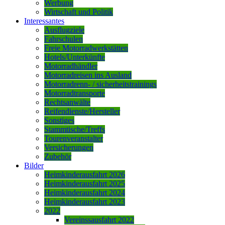
Werbung
Wirtschaft und Politik
Interessantes
Ausflugziele
Fahrschulen
Freie Motorradwerkstätten
Hotels/Unterkünfte
Motorradhändler
Motorradreisen ins Ausland
Motorradrenn- / sicherheitstrainings
Motorradtransporte
Rechtsanwälte
Reifendienste/Hersteller
Sonstiges
Stammtische/Treffs
Tourenveranstalter
Versicherungen
Zubehör
Bilder
Heimkinderausfahrt 2026
Heimkinderausfahrt 2025
Heimkinderausfahrt 2024
Heimkinderausfahrt 2023
2022
Vereinssausfahrt 2022