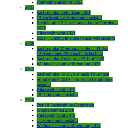
Heimkinderausfahrt 2022
2021
Sachsenbike-Geburtstag 2021
19.Sachsenbike-Heimkinderausfahrt
Begleitung US Car Convention in Dresden –
2021
Bikerweihnacht 2021
2021 – Umzug in einen neuen Vereinsraum
2020
Sachsenbike-Motorradausfahrt – 11. bis
13.September 2020 nach Tschechien
Sachsenbike-Ausfahrt – 21.Juni 2020
Weihnachtsbaumverbrennung 2020
2019
Sachsenbike-Tour 2019 nach Thüringen
Sommerputz 2019 – früher mal Subbotnik
genannt
Bikerweihnacht 2019
18.Heimkinderausfahrt
2018
Der 18.Sachsenbike-Geburtstag
Moppedrennen 2018
Bikerweihnacht 2018
17.Heimkinderausfahrt
Weihnachtsbaumverbrennung 2018