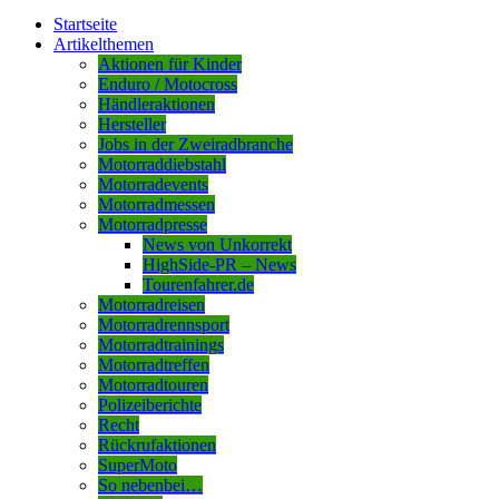
Startseite
Artikelthemen
Aktionen für Kinder
Enduro / Motocross
Händleraktionen
Hersteller
Jobs in der Zweiradbranche
Motorraddiebstahl
Motorradevents
Motorradmessen
Motorradpresse
News von Unkorrekt
HighSide-PR – News
Tourenfahrer.de
Motorradreisen
Motorradrennsport
Motorradtrainings
Motorradtreffen
Motorradtouren
Polizeiberichte
Recht
Rückrufaktionen
SuperMoto
So nebenbei…