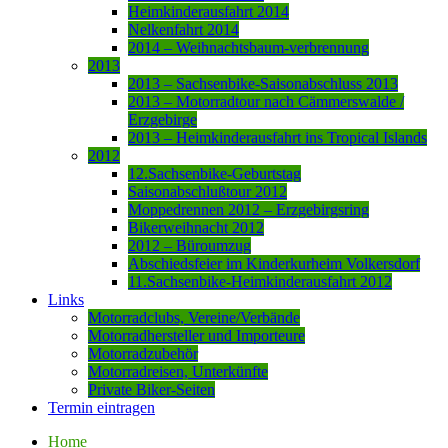
Heimkinderausfahrt 2014
Nelkenfahrt 2014
2014 – Weihnachtsbaum-verbrennung
2013
2013 – Sachsenbike-Saisonabschluss 2013
2013 – Motorradtour nach Cämmerswalde /
Erzgebirge
2013 – Heimkinderausfahrt ins Tropical Islands
2012
12.Sachsenbike-Geburtstag
Saisonabschlußtour 2012
Moppedrennen 2012 – Erzgebirgsring
Bikerweihnacht 2012
2012 – Büroumzug
Abschiedsfeier im Kinderkurheim Volkersdorf
11.Sachsenbike-Heimkinderausfahrt 2012
Links
Motorradclubs, Vereine/Verbände
Motorradhersteller und Importeure
Motorradzubehör
Motorradreisen, Unterkünfte
Private Biker-Seiten
Termin eintragen
Home