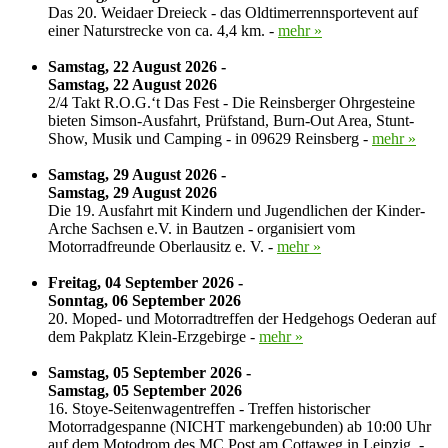
Das 20. Weidaer Dreieck - das Oldtimerrennsportevent auf
einer Naturstrecke von ca. 4,4 km. -
mehr »
Samstag, 22 August 2026 -
Samstag, 22 August 2026
2/4 Takt R.O.G.‘t Das Fest - Die Reinsberger Ohrgesteine
bieten Simson-Ausfahrt, Prüfstand, Burn-Out Area, Stunt-
Show, Musik und Camping - in 09629 Reinsberg -
mehr »
Samstag, 29 August 2026 -
Samstag, 29 August 2026
Die 19. Ausfahrt mit Kindern und Jugendlichen der Kinder-
Arche Sachsen e.V. in Bautzen - organisiert vom
Motorradfreunde Oberlausitz e. V. -
mehr »
Freitag, 04 September 2026 -
Sonntag, 06 September 2026
20. Moped- und Motorradtreffen der Hedgehogs Oederan auf
dem Pakplatz Klein-Erzgebirge -
mehr »
Samstag, 05 September 2026 -
Samstag, 05 September 2026
16. Stoye-Seitenwagentreffen - Treffen historischer
Motorradgespanne (NICHT markengebunden) ab 10:00 Uhr
auf dem Motodrom des MC Post am Cottaweg in Leipzig. -