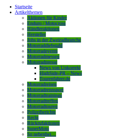
Startseite
Artikelthemen
Aktionen für Kinder
Enduro / Motocross
Händleraktionen
Hersteller
Jobs in der Zweiradbranche
Motorraddiebstahl
Motorradevents
Motorradmessen
Motorradpresse
News von Unkorrekt
HighSide-PR – News
Tourenfahrer.de
Motorradreisen
Motorradrennsport
Motorradtrainings
Motorradtreffen
Motorradtouren
Polizeiberichte
Recht
Rückrufaktionen
SuperMoto
So nebenbei…