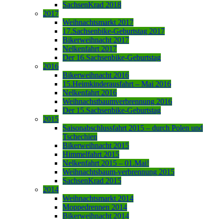
SachsenKrad 2018
2017
Weihnachtsmarkt 2017
17.Sachsenbike-Geburtstag 2017
Bikerweihnacht 2017
Nelkenfahrt 2017
Der 16.Sachsenbike-Geburtstag
2016
Bikerweihnacht 2016
15.Heimkinderausfahrt – Mai 2016
Nelkenfahrt 2016
Weihnachstbaumverbrennung 2016
Der 15.Sachsenbike-Geburtstag
2015
Saisonabschlussfahrt 2015 – durch Polen und
Tschechien
Bikerweihnacht 2015
Himmelfahrt 2015
Nelkenfahrt 2015 – 01.Mai!
Weihnachtsbaum-verbrennung 2015
SachsenKrad 2015
2014
Weihnachtsmarkt 2014
Moppedrennen 2014
Bikerweihnacht 2014