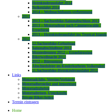
Heimkinderausfahrt 2014
Nelkenfahrt 2014
2014 – Weihnachtsbaum-verbrennung
2013
2013 – Sachsenbike-Saisonabschluss 2013
2013 – Motorradtour nach Cämmerswalde /
Erzgebirge
2013 – Heimkinderausfahrt ins Tropical Islands
2012
12.Sachsenbike-Geburtstag
Saisonabschlußtour 2012
Moppedrennen 2012 – Erzgebirgsring
Bikerweihnacht 2012
2012 – Büroumzug
Abschiedsfeier im Kinderkurheim Volkersdorf
11.Sachsenbike-Heimkinderausfahrt 2012
Links
Motorradclubs, Vereine/Verbände
Motorradhersteller und Importeure
Motorradzubehör
Motorradreisen, Unterkünfte
Private Biker-Seiten
Termin eintragen
Home