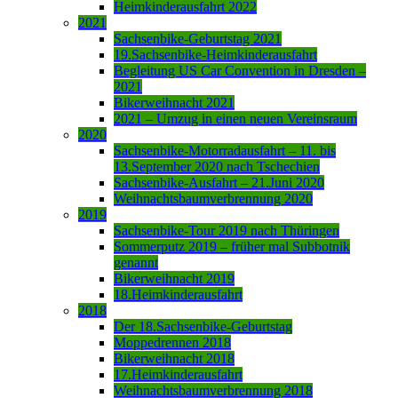
Heimkinderausfahrt 2022
2021
Sachsenbike-Geburtstag 2021
19.Sachsenbike-Heimkinderausfahrt
Begleitung US Car Convention in Dresden –
2021
Bikerweihnacht 2021
2021 – Umzug in einen neuen Vereinsraum
2020
Sachsenbike-Motorradausfahrt – 11. bis
13.September 2020 nach Tschechien
Sachsenbike-Ausfahrt – 21.Juni 2020
Weihnachtsbaumverbrennung 2020
2019
Sachsenbike-Tour 2019 nach Thüringen
Sommerputz 2019 – früher mal Subbotnik
genannt
Bikerweihnacht 2019
18.Heimkinderausfahrt
2018
Der 18.Sachsenbike-Geburtstag
Moppedrennen 2018
Bikerweihnacht 2018
17.Heimkinderausfahrt
Weihnachtsbaumverbrennung 2018