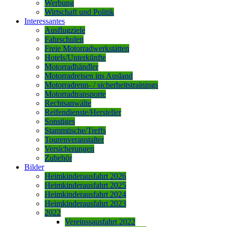
Werbung
Wirtschaft und Politik
Interessantes
Ausflugziele
Fahrschulen
Freie Motorradwerkstätten
Hotels/Unterkünfte
Motorradhändler
Motorradreisen ins Ausland
Motorradrenn- / sicherheitstrainings
Motorradtransporte
Rechtsanwälte
Reifendienste/Hersteller
Sonstiges
Stammtische/Treffs
Tourenveranstalter
Versicherungen
Zubehör
Bilder
Heimkinderausfahrt 2026
Heimkinderausfahrt 2025
Heimkinderausfahrt 2024
Heimkinderausfahrt 2023
2022
Vereinssausfahrt 2022