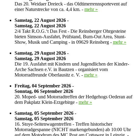
Das 20. Weidaer Dreieck - das Oldtimerrennsportevent auf
einer Naturstrecke von ca. 4,4 km. -
mehr »
Samstag, 22 August 2026 -
Samstag, 22 August 2026
2/4 Takt R.O.G.‘t Das Fest - Die Reinsberger Ohrgesteine
bieten Simson-Ausfahrt, Prüfstand, Burn-Out Area, Stunt-
Show, Musik und Camping - in 09629 Reinsberg -
mehr »
Samstag, 29 August 2026 -
Samstag, 29 August 2026
Die 19. Ausfahrt mit Kindern und Jugendlichen der Kinder-
Arche Sachsen e.V. in Bautzen - organisiert vom
Motorradfreunde Oberlausitz e. V. -
mehr »
Freitag, 04 September 2026 -
Sonntag, 06 September 2026
20. Moped- und Motorradtreffen der Hedgehogs Oederan auf
dem Pakplatz Klein-Erzgebirge -
mehr »
Samstag, 05 September 2026 -
Samstag, 05 September 2026
16. Stoye-Seitenwagentreffen - Treffen historischer
Motorradgespanne (NICHT markengebunden) ab 10:00 Uhr
auf dem Motodrom des MC Post am Cottaweg in Leipzig. -