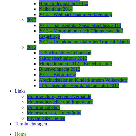
Heimkinderausfahrt 2014
Nelkenfahrt 2014
2014 – Weihnachtsbaum-verbrennung
2013
2013 – Sachsenbike-Saisonabschluss 2013
2013 – Motorradtour nach Cämmerswalde /
Erzgebirge
2013 – Heimkinderausfahrt ins Tropical Islands
2012
12.Sachsenbike-Geburtstag
Saisonabschlußtour 2012
Moppedrennen 2012 – Erzgebirgsring
Bikerweihnacht 2012
2012 – Büroumzug
Abschiedsfeier im Kinderkurheim Volkersdorf
11.Sachsenbike-Heimkinderausfahrt 2012
Links
Motorradclubs, Vereine/Verbände
Motorradhersteller und Importeure
Motorradzubehör
Motorradreisen, Unterkünfte
Private Biker-Seiten
Termin eintragen
Home