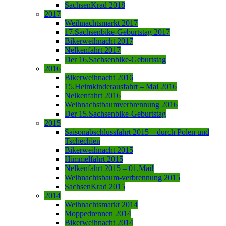
SachsenKrad 2018
2017
Weihnachtsmarkt 2017
17.Sachsenbike-Geburtstag 2017
Bikerweihnacht 2017
Nelkenfahrt 2017
Der 16.Sachsenbike-Geburtstag
2016
Bikerweihnacht 2016
15.Heimkinderausfahrt – Mai 2016
Nelkenfahrt 2016
Weihnachstbaumverbrennung 2016
Der 15.Sachsenbike-Geburtstag
2015
Saisonabschlussfahrt 2015 – durch Polen und
Tschechien
Bikerweihnacht 2015
Himmelfahrt 2015
Nelkenfahrt 2015 – 01.Mai!
Weihnachtsbaum-verbrennung 2015
SachsenKrad 2015
2014
Weihnachtsmarkt 2014
Moppedrennen 2014
Bikerweihnacht 2014