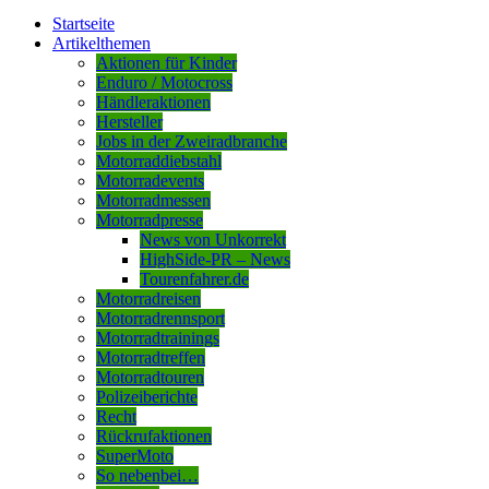
Startseite
Artikelthemen
Aktionen für Kinder
Enduro / Motocross
Händleraktionen
Hersteller
Jobs in der Zweiradbranche
Motorraddiebstahl
Motorradevents
Motorradmessen
Motorradpresse
News von Unkorrekt
HighSide-PR – News
Tourenfahrer.de
Motorradreisen
Motorradrennsport
Motorradtrainings
Motorradtreffen
Motorradtouren
Polizeiberichte
Recht
Rückrufaktionen
SuperMoto
So nebenbei…