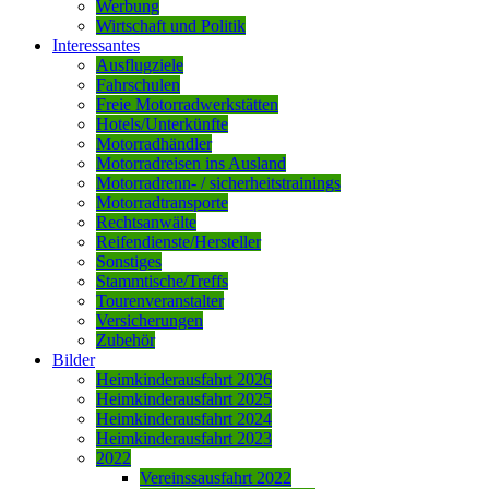
Werbung
Wirtschaft und Politik
Interessantes
Ausflugziele
Fahrschulen
Freie Motorradwerkstätten
Hotels/Unterkünfte
Motorradhändler
Motorradreisen ins Ausland
Motorradrenn- / sicherheitstrainings
Motorradtransporte
Rechtsanwälte
Reifendienste/Hersteller
Sonstiges
Stammtische/Treffs
Tourenveranstalter
Versicherungen
Zubehör
Bilder
Heimkinderausfahrt 2026
Heimkinderausfahrt 2025
Heimkinderausfahrt 2024
Heimkinderausfahrt 2023
2022
Vereinssausfahrt 2022