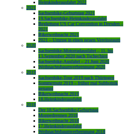
Heimkinderausfahrt 2022
2021
Sachsenbike-Geburtstag 2021
19.Sachsenbike-Heimkinderausfahrt
Begleitung US Car Convention in Dresden –
2021
Bikerweihnacht 2021
2021 – Umzug in einen neuen Vereinsraum
2020
Sachsenbike-Motorradausfahrt – 11. bis
13.September 2020 nach Tschechien
Sachsenbike-Ausfahrt – 21.Juni 2020
Weihnachtsbaumverbrennung 2020
2019
Sachsenbike-Tour 2019 nach Thüringen
Sommerputz 2019 – früher mal Subbotnik
genannt
Bikerweihnacht 2019
18.Heimkinderausfahrt
2018
Der 18.Sachsenbike-Geburtstag
Moppedrennen 2018
Bikerweihnacht 2018
17.Heimkinderausfahrt
Weihnachtsbaumverbrennung 2018